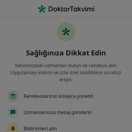
An
Kilo Problemi • Ankara, Türkiye
Filters
• 1
Sigorta
Harita
Kilo Problemi, Ankara
Sağlığınıza Dikkat Edin
Yakınınızdaki uzmanları bulun ve randevu alın.
Hangi uzmanlığı aramıştınız?
Uygulamayı indirin ve size özel özelliklere ücretsiz
Psikoloji
Diyetisyen
Plastik Rekonstrüktif
erişin:
Randevularınızı kolayca yönetin
Uzmanlarınıza mesaj gönderin
Bildirimleri alın