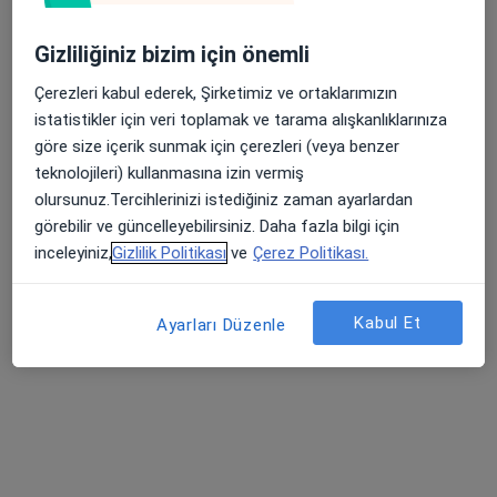
Gizliliğiniz bizim için önemli
Çerezleri kabul ederek, Şirketimiz ve ortaklarımızın
istatistikler için veri toplamak ve tarama alışkanlıklarınıza
göre size içerik sunmak için çerezleri (veya benzer
Psk. Buğrahan Kırbaş
teknolojileri) kullanmasına izin vermiş
Psikoloji, Aile danışmanlığı
olursunuz.Tercihlerinizi istediğiniz zaman ayarlardan
304 görüş
görebilir ve güncelleyebilirsiniz. Daha fazla bilgi için
inceleyiniz,
Gizlilik Politikası
ve
Çerez Politikası.
Adres
Online
Kabul Et
Ayarları Düzenle
Konutkent, Dumlupınar Bulvarı, No: 381, Çankaya/Ankara, Türkiye, Çankaya
•
Harita
Uzm. Psk. Buğrahan Kırbaş
Bu uzman ilgili adres için online danışmanlık/takvim sunmuyor.
Randevu talep et