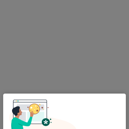
Psk. Zeynep Betül Yacel
Psikoloji, Aile danışmanlığı
39 görüş
Adres 1
Adres 2
Online
20. Cd. No:81/38, Ankara
•
Harita
Psk. Zeynep Betül Yacel
Bu uzman ilgili adres için online danışmanlık/takvim sunmuyor.
Randevu talep et