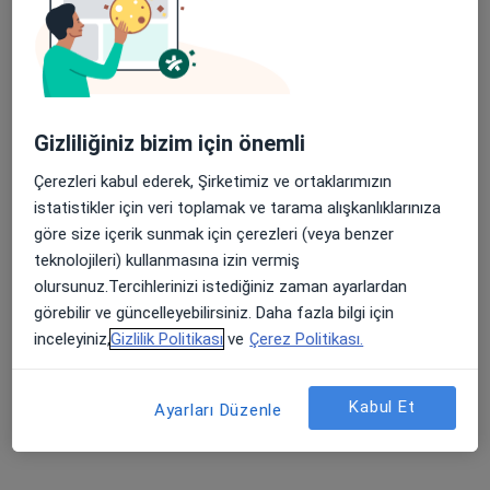
Gizliliğiniz bizim için önemli
Çerezleri kabul ederek, Şirketimiz ve ortaklarımızın
Uzm. Psk. Furkan Arı
istatistikler için veri toplamak ve tarama alışkanlıklarınıza
Psikoloji
göre size içerik sunmak için çerezleri (veya benzer
16 görüş
teknolojileri) kullanmasına izin vermiş
olursunuz.Tercihlerinizi istediğiniz zaman ayarlardan
Adres
Online
görebilir ve güncelleyebilirsiniz. Daha fazla bilgi için
inceleyiniz,
Gizlilik Politikası
ve
Çerez Politikası.
Valikonağı Caddesi, Hacımasur Sokak, İstanbul
•
Harita
Uzm. Psk. Furkan Arı - Nişantaşı
Kabul Et
Ayarları Düzenle
Bu uzman ilgili adres için online danışmanlık/takvim sunmuyor.
Randevu talep et