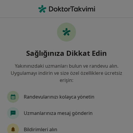
An
Panik Bozukluğu • Şişli, İstanbul
Filters
• 1
Sigorta
Harita
Panik Bozukluğu, Şişli
Sağlığınıza Dikkat Edin
Yakınınızdaki uzmanları bulun ve randevu alın.
Hangi uzmanlığı aramıştınız?
Uygulamayı indirin ve size özel özelliklere ücretsiz
Psikoloji
Psikiyatri
erişin:
Çocuk ve Ergen Psikiyatrisi
Randevularınızı kolayca yönetin
Aile Danışmanlığı
Uzmanlarınıza mesaj gönderin
Psikolojik Danışma ve Rehberlik
Bildirimleri alın