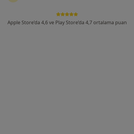
Tümünü göster
Apple Store’da 4,6 ve Play Store’da 4,7 ortalama puan
Psk. Dan. Ayça Afra Tombul
Psikolojik danışma ve rehberlik
75 görüş
Adres
Online
Fulya Mahallesi, Aytekin Kotil Caddesi,No:27, D:9 İnci Apartmanı,Şişli,İstanbul, İstanbul
•
Harita
Ayça Afra Tombul - Şişli