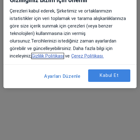
Şeyh Şamil Mahallesi Dosteli Caddesi No:52/1, Selçuklu
•
Harita
Çerezleri kabul ederek, Şirketimiz ve ortaklarımızın
Medova Hastanesi
istatistikler için veri toplamak ve tarama alışkanlıklarınıza
Bu uzman ilgili adres için online danışmanlık/takvim sunmuyor.
göre size içerik sunmak için çerezleri (veya benzer
teknolojileri) kullanmasına izin vermiş
Randevu talep et
olursunuz.Tercihlerinizi istediğiniz zaman ayarlardan
görebilir ve güncelleyebilirsiniz. Daha fazla bilgi için
inceleyiniz,
Gizlilik Politikası
ve
Çerez Politikası.
Kabul Et
Ayarları Düzenle
Op. Dr. Yaşar Karataş
Beyin ve sinir cerrahisi
104 görüş
Musalla Bağları Mah. Gürz Sok. No. 1 Selçuklu / Konya, Selçuklu
•
Harita