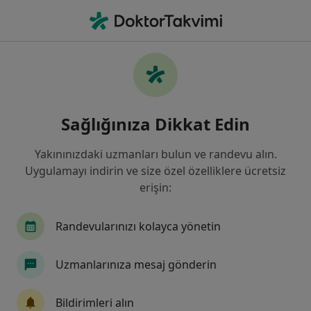
An
Sinir Hastalığı • Konya, Konya
Filters
• 1
Sigorta
Harita
Sinir Hastalığı, Konya
Sağlığınıza Dikkat Edin
Yakınınızdaki uzmanları bulun ve randevu alın.
Hangi uzmanlığı aramıştınız?
Uygulamayı indirin ve size özel özelliklere ücretsiz
Nöroloji
Beyin Ve Sinir Cerrahisi
Psikiyatr
erişin:
Randevularınızı kolayca yönetin
Uzmanlarınıza mesaj gönderin
Bildirimleri alın