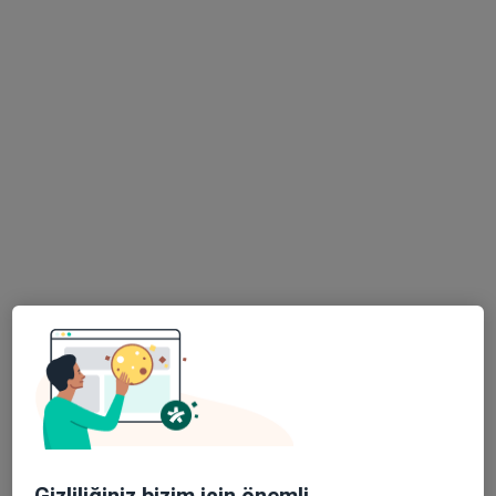
2 görüş
Hocacihan Saray, Saray Cd. No:1 Selçuklu, Konya, Selçuklu
•
Harita
Başkent Üniversitesi Konya Hastanesi
Bu uzman ilgili adres için online danışmanlık/takvim sunmuyor.
Randevu talep et
Uzm. Dr. Aysun Hatice Akça Karpuzoğlu
Nöroloji
22 görüş
Gizliliğiniz bizim için önemli