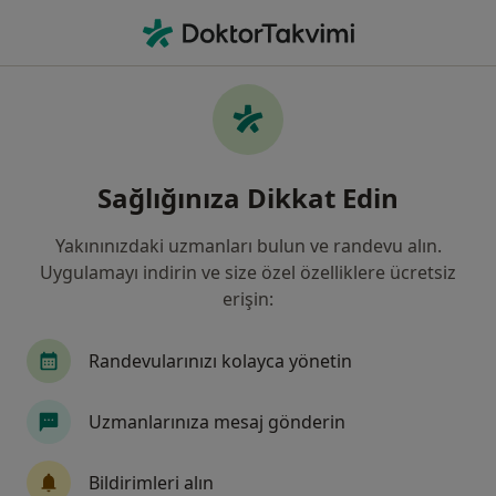
An
Solunum Yolu Enfeksiyonları • Adana, Adana
Filters
• 1
Sigorta
Harita
Solunum yolu enfeksiyonları, Adana
Sağlığınıza Dikkat Edin
Yakınınızdaki uzmanları bulun ve randevu alın.
Hangi uzmanlığı aramıştınız?
Uygulamayı indirin ve size özel özelliklere ücretsiz
Çocuk Sağlığı Ve Hastalıkları
Kulak Burun Boğ
erişin:
Randevularınızı kolayca yönetin
Uzmanlarınıza mesaj gönderin
Bildirimleri alın