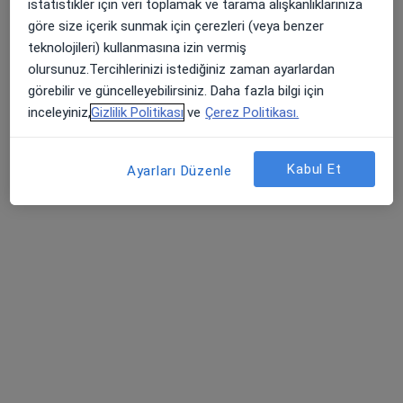
istatistikler için veri toplamak ve tarama alışkanlıklarınıza
Kurtuluş mah. Mithat Saraçoğlu caddesi Ali Şadibey apt. Ziyapaşa Özsüt üzeri A girişi 2.kat no:12/4, Adana
•
Harita
göre size içerik sunmak için çerezleri (veya benzer
Kadir Özdamar Muayenehanesi
teknolojileri) kullanmasına izin vermiş
Bu uzman ilgili adres için online danışmanlık/takvim sunmuyor.
olursunuz.Tercihlerinizi istediğiniz zaman ayarlardan
görebilir ve güncelleyebilirsiniz. Daha fazla bilgi için
Randevu talep et
inceleyiniz,
Gizlilik Politikası
ve
Çerez Politikası.
Kabul Et
Ayarları Düzenle
Uzm. Dr. Selda Öztürk
Çocuk sağlığı ve hastalıkları
43 görüş
Hurmalı Mah. Kurtuluş Cad. Central plaza no : 39/25 Kat 2 Daire No 25, Adana
•
Harita