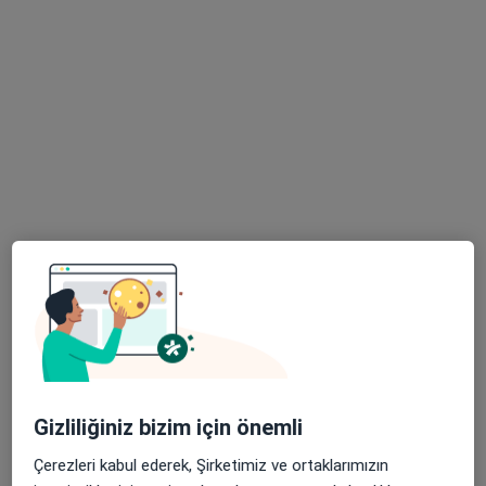
11 görüş
Ziyapaşa Mahallesi 67055. Sokak No:1, Seyhan
•
Harita
Özel Adana Ortadoğu Hastanesi
Bu uzman ilgili adres için online danışmanlık/takvim sunmuyor.
Randevu talep et
Doç. Dr. Kadir Özdamar
Gizliliğiniz bizim için önemli
Kulak burun boğaz
Çerezleri kabul ederek, Şirketimiz ve ortaklarımızın
23 görüş