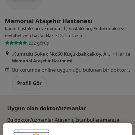
Memorial Ataşehir Hastanesi
Kadın hastalıkları ve doğum, İç hastalıkları, Endokrinoloji ve
·
Daha fazla
metabolizma hastalıkları
232 görüş
.Kumrulu Sokak No:30 Küçükbakkalköy, Ataşehir
•
Harita
Memorial Ataşehir Hastanesi
Bu kurumda online uygunluğu bulunan bir doktor veya uzman bulunamadı
Profili Gör
Uygun olan doktor/uzmanlar
Bu doktor/uzmanlar Ataşehir, İstanbul aramanıza
yakın bölgelerde bulunuyor.