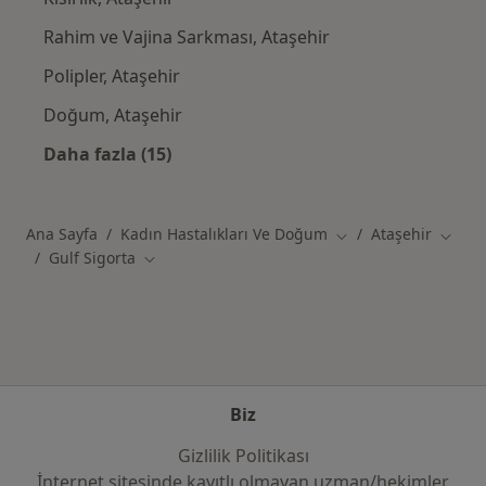
Rahim ve Vajina Sarkması, Ataşehir
Polipler, Ataşehir
Doğum, Ataşehir
Daha fazla (15)
Kategoride daha fazlası: Yakın zamanda ara
Ana Sayfa
Kadın Hastalıkları Ve Doğum
Ataşehir
Şehir değiştir
Şehir 
Gulf Sigorta
Şehir değiştir
Biz
Gizlilik Politikası
İnternet sitesinde kayıtlı olmayan uzman/hekimler