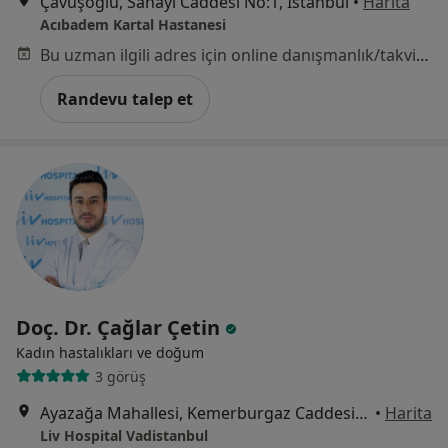
Çavuşoğlu, Sanayi Caddesi No:1, İstanbul
•
Harita
Acıbadem Kartal Hastanesi
Bu uzman ilgili adres için online danışmanlık/takvim sunmuyor.
Randevu talep et
Doç. Dr. Çağlar Çetin
Kadın hastalıkları ve doğum
3 görüş
Ayazağa Mahallesi, Kemerburgaz Caddesi, Vadistanbul Park Etabı, 7F Blok, İstanbul
•
Harita
Liv Hospital Vadistanbul