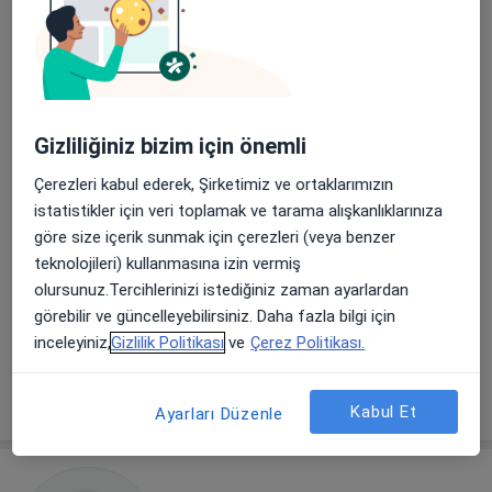
Gizliliğiniz bizim için önemli
Çerezleri kabul ederek, Şirketimiz ve ortaklarımızın
Prof. Dr. Ayşe Parlakgümüş
istatistikler için veri toplamak ve tarama alışkanlıklarınıza
Kadın hastalıkları ve doğum
göre size içerik sunmak için çerezleri (veya benzer
9 görüş
teknolojileri) kullanmasına izin vermiş
Tem Avrupa Otoyolu Göztepe Çıkışı No: 1Bağcılar, İstanbul
•
Harita
olursunuz.Tercihlerinizi istediğiniz zaman ayarlardan
Bağcılar Medipol Mega Üniversite Hastanesi
görebilir ve güncelleyebilirsiniz. Daha fazla bilgi için
inceleyiniz,
Gizlilik Politikası
ve
Çerez Politikası.
Bu uzman ilgili adres için online danışmanlık/takvim sunmuyor.
Randevu talep et
Kabul Et
Ayarları Düzenle