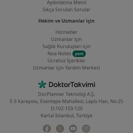
Aydınlatma Metni
Sıkça Sorulan Sorular
Hekim ve Uzmanlar için
Hizmetler
Uzmanlar için
Sağlık Kuruluşları için
Noa Notes
yeni
Ücretsiz İçerikler
Uzmanlar için Yardım Merkezi
İletişim
DoktorTakvimi - Ana Sayfa
DocPlanner Teknoloji A.Ş.
E-5 Karayolu, Esentepe Mahallesi, Lapis Han, No:25
D:102-103-120
Kartal İstanbul, Türkiye
Facebook
yeni bir sekmede açılır
Twitter
yeni bir sekmede açılır
Youtube
yeni bir sekmede açılır
Instagram
yeni bir sekmede aç