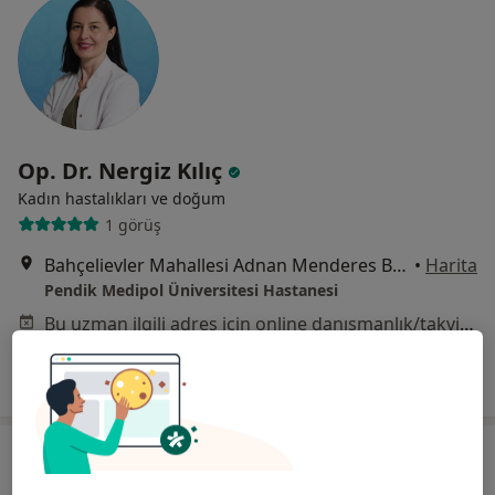
Op. Dr. Nergiz Kılıç
Kadın hastalıkları ve doğum
1 görüş
Bahçelievler Mahallesi Adnan Menderes Bulvarı No:31, Pendik
•
Harita
Pendik Medipol Üniversitesi Hastanesi
Bu uzman ilgili adres için online danışmanlık/takvim sunmuyor.
Randevu talep et