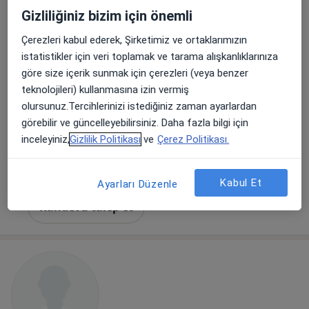
Gizliliğiniz bizim için önemli
Çerezleri kabul ederek, Şirketimiz ve ortaklarımızın
istatistikler için veri toplamak ve tarama alışkanlıklarınıza
göre size içerik sunmak için çerezleri (veya benzer
Op. Dr. Zeynep Akçöltekin
teknolojileri) kullanmasına izin vermiş
Kadın hastalıkları ve doğum
olursunuz.Tercihlerinizi istediğiniz zaman ayarlardan
6 görüş
görebilir ve güncelleyebilirsiniz. Daha fazla bilgi için
Bulgurlu Mahallesi Alemdağ Caddesi No:100, Üsküdar
•
Harita
inceleyiniz,
Gizlilik Politikası
ve
Çerez Politikası.
Medipol Üniversitesi Çamlıca Hastanesi
Bu uzman ilgili adres için online danışmanlık/takvim sunmuyor.
Kabul Et
Ayarları Düzenle
Randevu talep et