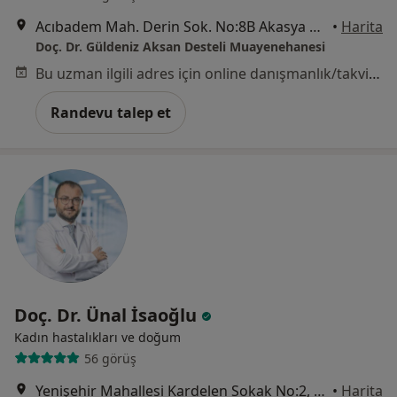
Acıbadem Mah. Derin Sok. No:8B Akasya Kent Etabı B1 Yatay Blok K:6 İç Kapı 76, İstanbul
•
Harita
Doç. Dr. Güldeniz Aksan Desteli Muayenehanesi
Bu uzman ilgili adres için online danışmanlık/takvim sunmuyor.
Randevu talep et
Doç. Dr. Ünal İsaoğlu
Kadın hastalıkları ve doğum
56 görüş
Yenişehir Mahallesi Kardelen Sokak No:2, Pendik
•
Harita