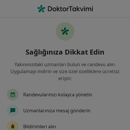
An
Kadın Hastalıkları Ve Doğum • Istanbul
Filters
Sigorta:
Anayasa Mahkemesi 
İstanbul bölgesinde Anayasa Mahkemesi
Sağlığınıza Dikkat Edin
Başkanlığı kabul eden Kadın Hastalıkları Ve
Doğum Uzmanları
Yakınınızdaki uzmanları bulun ve randevu alın.
Uygulamayı indirin ve size özel özelliklere ücretsiz
erişin:
Randevularınızı kolayca yönetin
Uzmanlarınıza mesaj gönderin
Doç. Dr. Ünal İsaoğlu
Bildirimleri alın
Kadın hastalıkları ve doğum