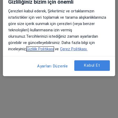
Gizliliğiniz bizim için önemli
Op. Dr. Nagihan Kaya
Çerezleri kabul ederek, Şirketimiz ve ortaklarımızın
Kadın hastalıkları ve doğum
istatistikler için veri toplamak ve tarama alışkanlıklarınıza
11 görüş
göre size içerik sunmak için çerezleri (veya benzer
Tem Avrupa Otoyolu Göztepe Çıkışı No: 1Bağcılar, İstanbul
•
Harita
teknolojileri) kullanmasına izin vermiş
Bağcılar Medipol Mega Üniversite Hastanesi
olursunuz.Tercihlerinizi istediğiniz zaman ayarlardan
Bu uzman ilgili adres için online danışmanlık/takvim sunmuyor.
görebilir ve güncelleyebilirsiniz. Daha fazla bilgi için
inceleyiniz,
Gizlilik Politikası
ve
Çerez Politikası.
Randevu talep et
Kabul Et
Ayarları Düzenle
Op. Dr. Özlem Söğüt Khatib