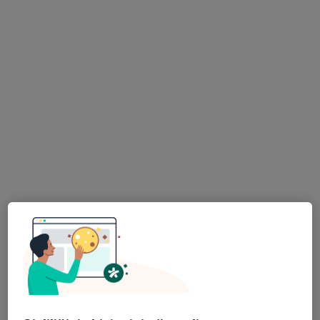
Medicana Çamlıca Hastanesi
Op. Dr. Bahar Besen
Op. Dr. Sevde
Özkan
Çetinkaya
Kadın hastalıkları ve
Kadın hastalıkları ve
doğum
doğum
Bu kurumda online uygunluğu bulunan bir doktor veya uzman bulunamadı
Profili Gör