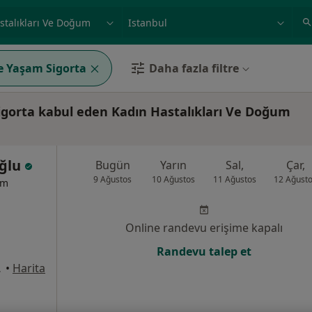
ilgi alanı ve hastalık, isim
örnek: İstanbul
e Yaşam Sigorta
Daha fazla filtre
igorta kabul eden Kadın Hastalıkları Ve Doğum
oğlu
Bugün
Yarın
Sal,
Çar,
9 Ağustos
10 Ağustos
11 Ağustos
12 Ağust
um
Online randevu erişime kapalı
Randevu talep et
, Pendik
•
Harita