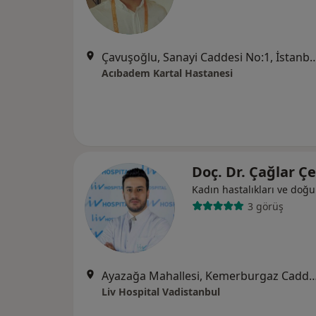
Çavuşoğlu, Sanayi Caddesi N
Acıbadem Kartal Hastanesi
Doç. Dr. Çağlar Ç
Kadın hastalıkları ve doğ
3 görüş
Ayazağa Mahallesi, Kemerburgaz Caddesi, Vadistanbul Park Etabı
Liv Hospital Vadistanbul