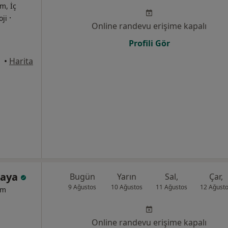
m, İç
·
oji
Online randevu erişime kapalı
Profili Gör
•
Harita
Kaya
Bugün
Yarın
Sal,
Çar,
9 Ağustos
10 Ağustos
11 Ağustos
12 Ağust
um
Online randevu erişime kapalı