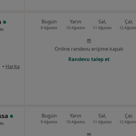
n
Bugün
Yarın
Sal,
Çar,
9 Ağustos
10 Ağustos
11 Ağustos
12 Ağust
um
Online randevu erişime kapalı
Randevu talep et
anbul
•
Harita
assa
Bugün
Yarın
Sal,
Çar,
9 Ağustos
10 Ağustos
11 Ağustos
12 Ağust
um