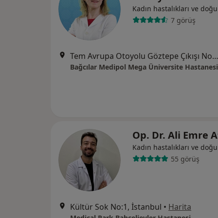
Kadın hastalıkları ve doğ
7 görüş
Tem Avrupa Otoyolu Göztepe Çıkışı No: 1Bağcılar, İst
Bağcılar Medipol Mega Üniversite Hastanesi
Op. Dr. Ali Emre 
Kadın hastalıkları ve doğ
55 görüş
Kültür Sok No:1, İstanbul
•
Harita
Medical Park Bahçelievler Hastanesi