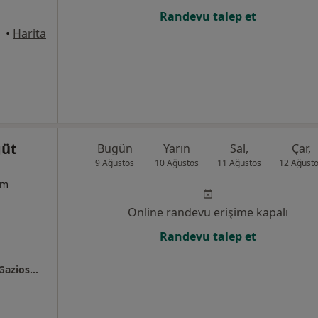
Randevu talep et
anbul
•
Harita
ğüt
Bugün
Yarın
Sal,
Çar,
9 Ağustos
10 Ağustos
11 Ağustos
12 Ağust
um
Online randevu erişime kapalı
Randevu talep et
Özlem SÖĞÜT KHATIB - İstinye Üniversitesi Gaziosmanpaşa Hastanesi