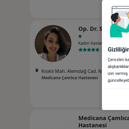
Op. Dr. Sevde Çet
Kadın hastalıkları ve doğ
Gizliliğ
3 görüş
Çerezleri k
alışkanlıkl
Kısıklı Mah. Alemdağ Cad. No: 113, Üsküdar
izin vermiş
Medicana Çamlıca Hastanesi
güncelleyebi
Medicana Çamlıc
Hastanesi