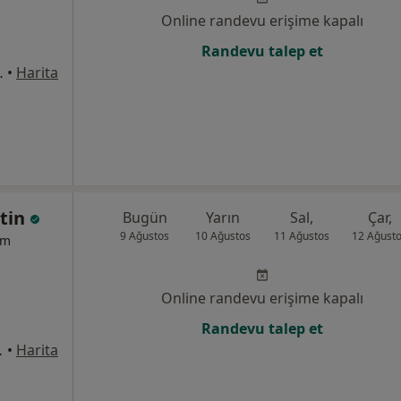
Online randevu erişime kapalı
Randevu talep et
o:1, İstanbul
•
Harita
etin
Bugün
Yarın
Sal,
Çar,
9 Ağustos
10 Ağustos
11 Ağustos
12 Ağust
um
Online randevu erişime kapalı
Randevu talep et
, 7F Blok, İstanbul
•
Harita