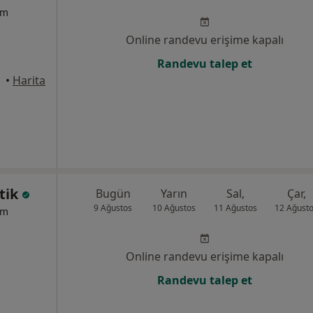
um
Online randevu erişime kapalı
Randevu talep et
anbul
•
Harita
Atik
Bugün
Yarın
Sal,
Çar,
9 Ağustos
10 Ağustos
11 Ağustos
12 Ağust
um
Online randevu erişime kapalı
Randevu talep et