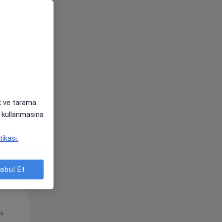
Per,
Cum,
Cmt,
os
13 Ağustos
14 Ağustos
15 Ağustos
ak ve tarama
i) kullanmasına
tikası.
abul Et
Per,
Cum,
Cmt,
os
13 Ağustos
14 Ağustos
15 Ağustos