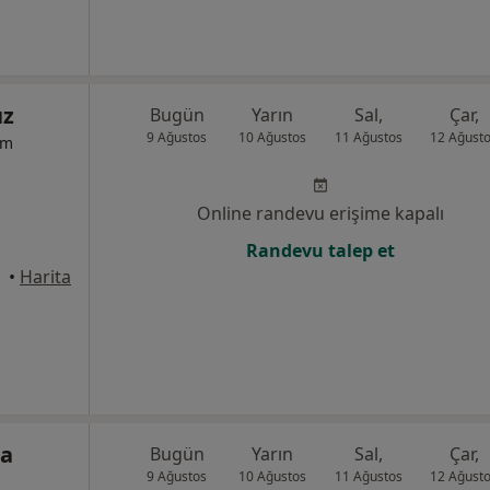
ız
Bugün
Yarın
Sal,
Çar,
9 Ağustos
10 Ağustos
11 Ağustos
12 Ağust
um
Online randevu erişime kapalı
Randevu talep et
anbul
•
Harita
ba
Bugün
Yarın
Sal,
Çar,
9 Ağustos
10 Ağustos
11 Ağustos
12 Ağust