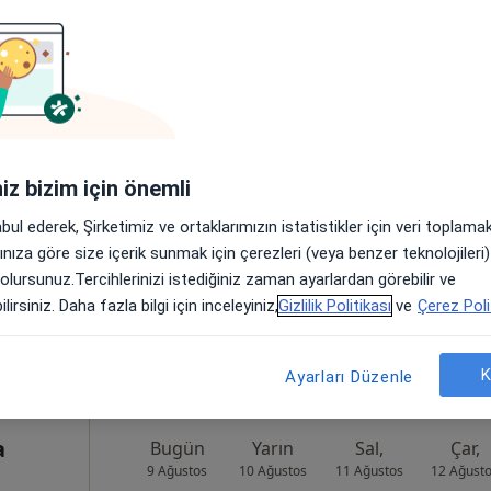
inkaya
Bugün
Yarın
Sal,
Çar,
9 Ağustos
10 Ağustos
11 Ağustos
12 Ağust
um
iniz bizim için önemli
Online randevu erişime kapalı
abul ederek, Şirketimiz ve ortaklarımızın istatistikler için veri toplam
Randevu talep et
arınıza göre size içerik sunmak için çerezleri (veya benzer teknolojiler
•
Harita
 olursunuz.Tercihlerinizi istediğiniz zaman ayarlardan görebilir ve
lirsiniz. Daha fazla bilgi için inceleyiniz,
Gizlilik Politikası
ve
Çerez Poli
K
Ayarları Düzenle
a
Bugün
Yarın
Sal,
Çar,
9 Ağustos
10 Ağustos
11 Ağustos
12 Ağust