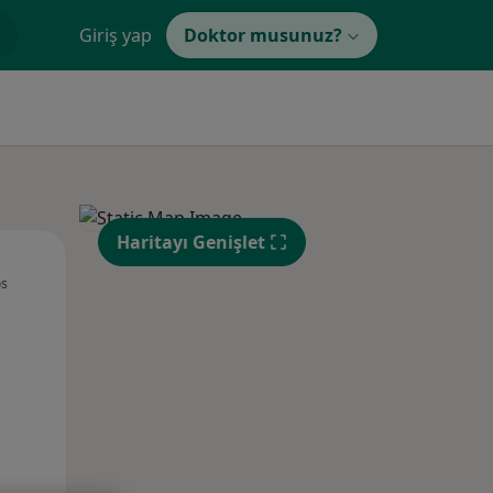
Giriş yap
Doktor musunuz?
Haritayı Genişlet
Per,
Cum,
Cmt,
os
13 Ağustos
14 Ağustos
15 Ağustos