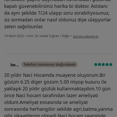
kapalı güvenebilirsiniz harika bi doktor. Asistanı
da aynı şekilde 7/24 ulaşıp soru sorabiliyosunuz,
siz sormadan onlar nasıl oldunuz diye ulaşıyorlar
zaten sağolsunlar.
kullanıcının görüşüne göre s....
19 Mart 2023
•
Uzm. Dr. Haluk Tuğran
•
Diğer
•
Görüşü şikayet et
be...
Telefon numarası doğrulandı
B
20 yıldır Naci Hocamda muayene oluyorum.Bir
gözüm 6.25 diger gözüm 5.00 miyop kusuru ile
yaklaşık 20 yıldır gözlük kullanmaktaydım.10 gün
önce Naci hocam tarafından lazer ameliyati
oldum.Ameliyat esnasında ve ameliyat
sonrasında herhangibir sekilde agri,batma,yanma
gibi sikayetlerim olmadi.Naci hocam sayesinde