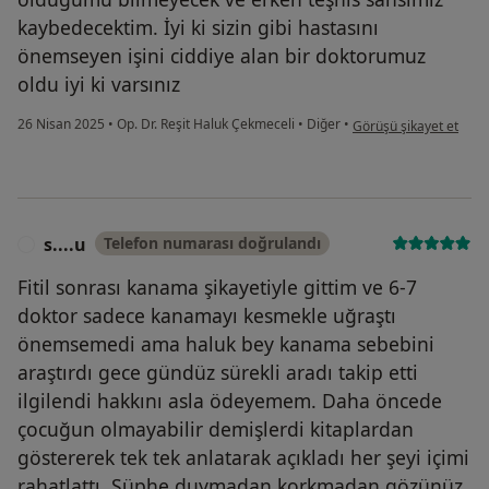
kaybedecektim. İyi ki sizin gibi hastasını
önemseyen işini ciddiye alan bir doktorumuz
oldu iyi ki varsınız
kullanıcının görüşüne gö
26 Nisan 2025
•
Op. Dr. Reşit Haluk Çekmeceli
•
Diğer
•
Görüşü şikayet et
s....u
Telefon numarası doğrulandı
S
Fitil sonrası kanama şikayetiyle gittim ve 6-7
doktor sadece kanamayı kesmekle uğraştı
önemsemedi ama haluk bey kanama sebebini
araştırdı gece gündüz sürekli aradı takip etti
ilgilendi hakkını asla ödeyemem. Daha öncede
çocuğun olmayabilir demişlerdi kitaplardan
göstererek tek tek anlatarak açıkladı her şeyi içimi
rahatlattı. Şüphe duymadan korkmadan gözünüz