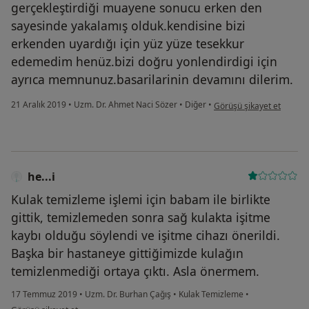
gerçekleştirdiği muayene sonucu erken den
sayesinde yakalamış olduk.kendisine bizi
erkenden uyardığı için yüz yüze tesekkur
edemedim henüz.bizi doğru yonlendirdigi için
ayrıca memnunuz.basarilarinin devamını dilerim.
kullanıcının görüşüne göre
21 Aralık 2019
•
Uzm. Dr. Ahmet Naci Sözer
•
Diğer
•
Görüşü şikayet et
he...i
Kulak temizleme işlemi için babam ile birlikte
gittik, temizlemeden sonra sağ kulakta işitme
kaybı olduğu söylendi ve işitme cihazı önerildi.
Başka bir hastaneye gittiğimizde kulağın
temizlenmediği ortaya çıktı. Asla önermem.
17 Temmuz 2019
•
Uzm. Dr. Burhan Çağış
•
Kulak Temizleme
•
kullanıcının görüşüne göre he...i