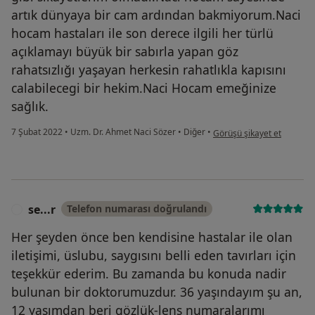
artık dünyaya bir cam ardından bakmiyorum.Naci
hocam hastaları ile son derece ilgili her türlü
açıklamayı büyük bir sabırla yapan göz
rahatsızlığı yaşayan herkesin rahatlıkla kapısını
calabilecegi bir hekim.Naci Hocam emeğinize
sağlık.
kullanıcının görüşüne göre 
7 Şubat 2022
•
Uzm. Dr. Ahmet Naci Sözer
•
Diğer
•
Görüşü şikayet et
se...r
Telefon numarası doğrulandı
S
Her şeyden önce ben kendisine hastalar ile olan
iletişimi, üslubu, saygısını belli eden tavırları için
teşekkür ederim. Bu zamanda bu konuda nadir
bulunan bir doktorumuzdur. 36 yaşındayım şu an,
12 yaşımdan beri gözlük-lens numaralarımı