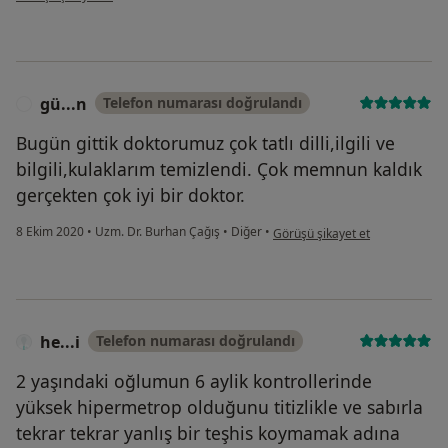
gü...n
Telefon numarası doğrulandı
G
Bugün gittik doktorumuz çok tatlı dilli,ilgili ve
bilgili,kulaklarım temizlendi. Çok memnun kaldık
gerçekten çok iyi bir doktor.
kullanıcının görüşüne göre gü...
8 Ekim 2020
•
Uzm. Dr. Burhan Çağış
•
Diğer
•
Görüşü şikayet et
he...i
Telefon numarası doğrulandı
2 yaşındaki oğlumun 6 aylik kontrollerinde
yüksek hipermetrop olduğunu titizlikle ve sabırla
tekrar tekrar yanlış bir teşhis koymamak adına