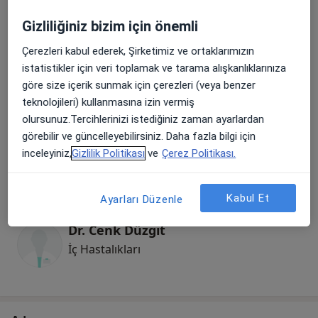
Dr. Ahmet Seçer
İç Hastalıkları
Gizliliğiniz bizim için önemli
Çerezleri kabul ederek, Şirketimiz ve ortaklarımızın
istatistikler için veri toplamak ve tarama alışkanlıklarınıza
Dr. Alparslan Aykaç
göre size içerik sunmak için çerezleri (veya benzer
İç Hastalıkları
teknolojileri) kullanmasına izin vermiş
olursunuz.Tercihlerinizi istediğiniz zaman ayarlardan
görebilir ve güncelleyebilirsiniz. Daha fazla bilgi için
Uzm. Dr. Remzi Başkaya
inceleyiniz,
Gizlilik Politikası
ve
Çerez Politikası.
İç Hastalıkları
Kabul Et
Ayarları Düzenle
Dr. Cenk Düzgit
İç Hastalıkları