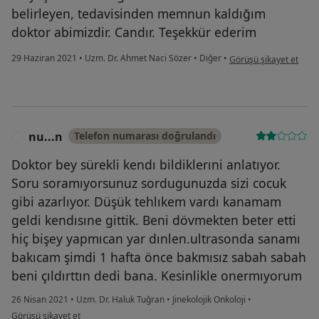
belirleyen, tedavisinden memnun kaldığım
doktor abimizdir. Candır. Teşekkür ederim
kullanıcının görüşüne g
29 Haziran 2021
•
Uzm. Dr. Ahmet Naci Sözer
•
Diğer
•
Görüşü şikayet et
nu...n
Telefon numarası doğrulandı
N
Doktor bey sürekli kendı bildiklerıni anlatıyor.
Soru soramıyorsunuz sordugunuzda sizi cocuk
gibi azarlıyor. Düşük tehlıkem vardı kanamam
geldi kendısıne gittik. Beni dövmekten beter etti
hiç bişey yapmıcan yar dınlen.ultrasonda sanamı
bakıcam şimdi 1 hafta önce bakmısız sabah sabah
beni çıldırttın dedi bana. Kesinlikle onermıyorum
26 Nisan 2021
•
Uzm. Dr. Haluk Tuğran
•
Jinekolojik Onkoloji
•
kullanıcının görüşüne göre nu...n
Görüşü şikayet et