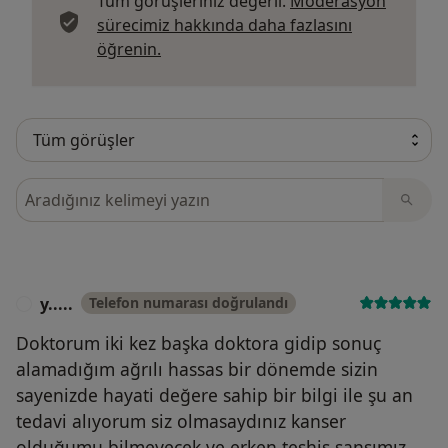
Tüm görüşleriniz değerli.
Moderasyon
sürecimiz hakkında daha fazlasını
Görüşler hakkında daha fazla bilgi edi
öğrenin.
Görüşler içerisinde ara
y.....
Telefon numarası doğrulandı
Y
Doktorum iki kez başka doktora gidip sonuç
alamadığım ağrılı hassas bir dönemde sizin
sayenizde hayati değere sahip bir bilgi ile şu an
tedavi alıyorum siz olmasaydınız kanser
olduğumu bilmeyecek ve erken teşhis sansımız