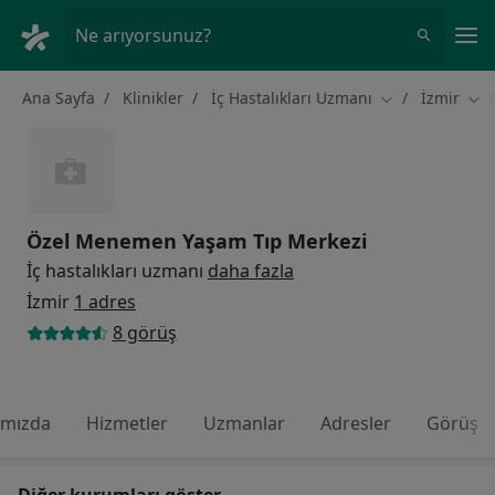
An
Ne arıyorsunuz?
Ana Sayfa
Klinikler
İç Hastalıkları Uzmanı
İzmir
Şehir değiştir
Şehi
Özel Menemen Yaşam Tıp Merkezi
İç hastalıkları uzmanı
daha fazla
İzmir
1 adres
8 görüş
ımızda
Hizmetler
Uzmanlar
Adresler
Görüş
Diğer kurumları göster