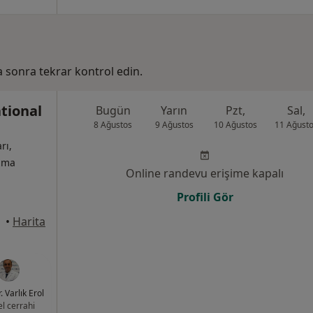
ha sonra tekrar kontrol edin.
tional
Bugün
Yarın
Pzt,
Sal,
8 Ağustos
9 Ağustos
10 Ağustos
11 Ağust
rı,
izma
Online randevu erişime kapalı
Profili Gör
•
Harita
. Varlık Erol
l cerrahi