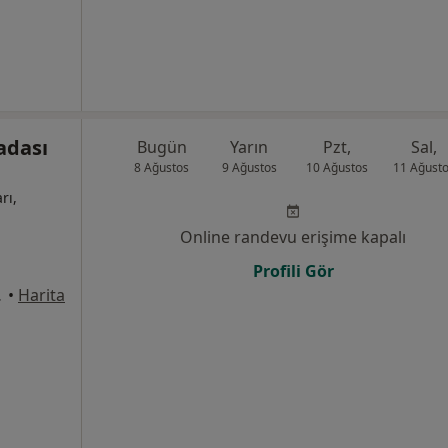
adası
Bugün
Yarın
Pzt,
Sal,
8 Ağustos
9 Ağustos
10 Ağustos
11 Ağust
rı,
Online randevu erişime kapalı
Profili Gör
 Kuşadası
•
Harita