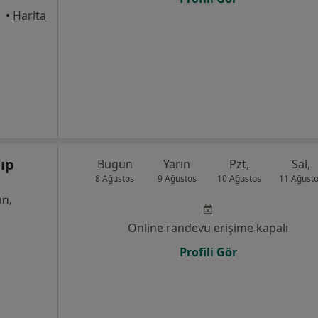
•
Harita
ıp
Bugün
Yarın
Pzt,
Sal,
8 Ağustos
9 Ağustos
10 Ağustos
11 Ağust
rı,
Online randevu erişime kapalı
Profili Gör