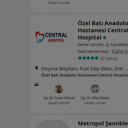
Genel cerrahi
Özel Batı Anadol
Hastanesi Centra
Hospital
Genel cerrahi, İç hastalıkla
·
Daha fa
Gastroenteroloji
82 görüş
Smyrna Meydanı, Fuat Edip Baksı, Zeki Yavaş Sk. No: 2 D:2,, Ba
Özel Batı Anadolu Hastanesi Central Hospita
Op. Dr. Sinan Köksal
Op. Dr. Rıfat Matur
Genel cerrahi
Genel cerrahi
Metropol Şemikle