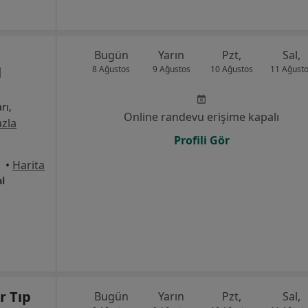
u
Bugün
Yarın
Pzt,
Sal,
l
8 Ağustos
9 Ağustos
10 Ağustos
11 Ağust
rı,
Online randevu erişime kapalı
zla
Profili Gör
yraklı
•
Harita
l
r Tıp
Bugün
Yarın
Pzt,
Sal,