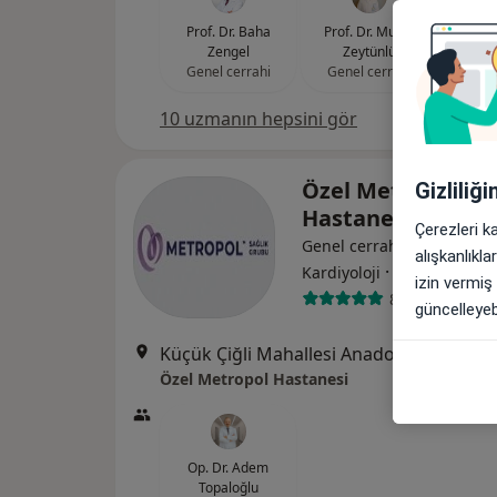
Prof. Dr. Baha
Prof. Dr. Murat
Prof. Dr
Zengel
Zeytünlü
Gene
Genel cerrahi
Genel cerrahi
10 uzmanın hepsini gör
Özel Metropol
Gizliliğ
Hastanesi
Çerezleri k
Genel cerrahi, İç hastalıkla
alışkanlıkl
·
Daha fazla
Kardiyoloji
izin vermiş
84 görüş
güncelleyebi
Küçük Çiğli Mahallesi Anadolu Caddesi No
Özel Metropol Hastanesi
Op. Dr. Adem
Topaloğlu