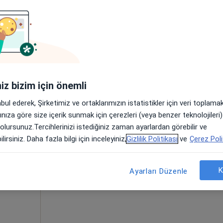
. Şükrü Boylu
l cerrahi
iniz bizim için önemli
Bugün
Yarın
Pzt,
Sal,
8 Ağustos
9 Ağustos
10 Ağustos
11 Ağust
abul ederek, Şirketimiz ve ortaklarımızın istatistikler için veri toplam
rı,
arınıza göre size içerik sunmak için çerezleri (veya benzer teknolojiler
 olursunuz.Tercihlerinizi istediğiniz zaman ayarlardan görebilir ve
Online randevu erişime kapalı
lirsiniz. Daha fazla bilgi için inceleyiniz,
Gizlilik Politikası
ve
Çerez Poli
Profili Gör
:1169, Çiğli
•
Harita
K
Ayarları Düzenle