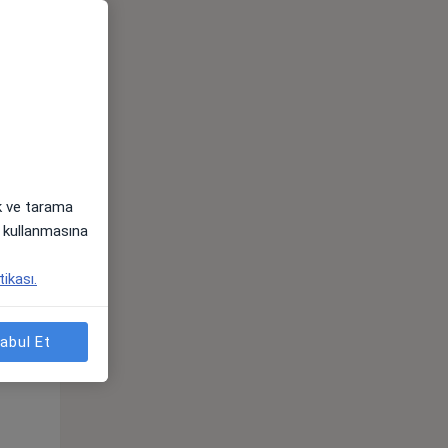
Çar,
Per,
Cum,
os
12 Ağustos
13 Ağustos
14 Ağustos
ak ve tarama
i) kullanmasına
tikası.
abul Et