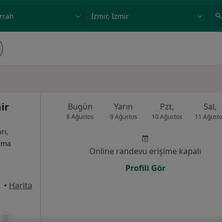
ilgi alanı ve hastalık, isim
örnek: İstanbul
ir
Bugün
Yarın
Pzt,
Sal,
8 Ağustos
9 Ağustos
10 Ağustos
11 Ağust
rı,
izma
Online randevu erişime kapalı
Profili Gör
•
Harita