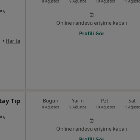
8 Ağustos
9 Ağustos
10 Ağustos
11 Ağust
rı,
Online randevu erişime kapalı
Profili Gör
yaka
•
Harita
tay Tıp
Bugün
Yarın
Pzt,
Sal,
8 Ağustos
9 Ağustos
10 Ağustos
11 Ağust
rı,
Online randevu erişime kapalı
Profili Gör