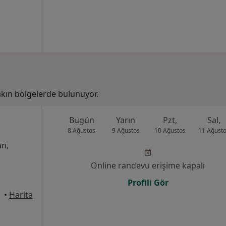
kın bölgelerde bulunuyor.
Bugün
Yarın
Pzt,
Sal,
8 Ağustos
9 Ağustos
10 Ağustos
11 Ağust
rı,
Online randevu erişime kapalı
Profili Gör
•
Harita