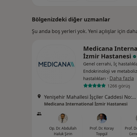
Bölgenizdeki diğer uzmanlar
Şu anda boş yerleri yok. Yeni açılışlar için da
Medicana Interna
İzmir Hastanesi
Genel cerrahi, İç hastalıkla
Endokrinoloji ve metabol
·
Daha fazla
hastalıkları
1266 görüş
Yenişehir Mahallesi İşçiler Caddesi No:126, Konak
Medicana International İzmir Hastanesi
Op. Dr. Abdullah
Prof. Dr. Koray
Prof. Dr
Haluk Şirin
Topgül
Gene