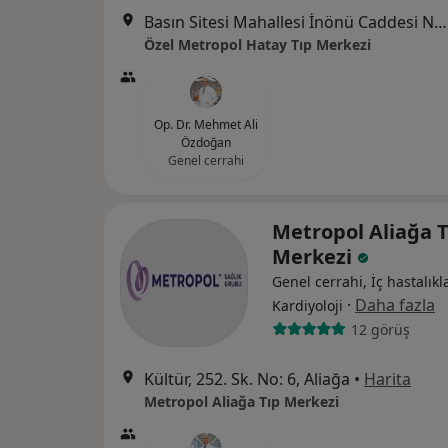
Basın Sitesi Mahallesi İnönü Caddesi No:471/A , İzmir, Karabağlar
Özel Metropol Hatay Tıp Merkezi
Op. Dr. Mehmet Ali
Özdoğan
Genel cerrahi
Metropol Aliağa T
Merkezi
Genel cerrahi, İç hastalıkla
·
Daha fazla
Kardiyoloji
12 görüş
Kültür, 252. Sk. No: 6, Aliağa
•
Harita
Metropol Aliağa Tıp Merkezi