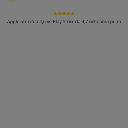
Yenişehir Mahallesi İşçiler Caddesi No:126, Konak
•
Harita
Medicana International İzmir Hastanesi
Apple Store’da 4,6 ve Play Store’da 4,7 ortalama puan
Bu kurumda online uygunluğu bulunan bir doktor veya uzman bulunamadı
Profili Gör
Medical Point İzmir Hastanesi
Radyoloji, İç hastalıkları, Endokrinoloji ve metabolizma
·
Daha fazla
hastalıkları
780 görüş