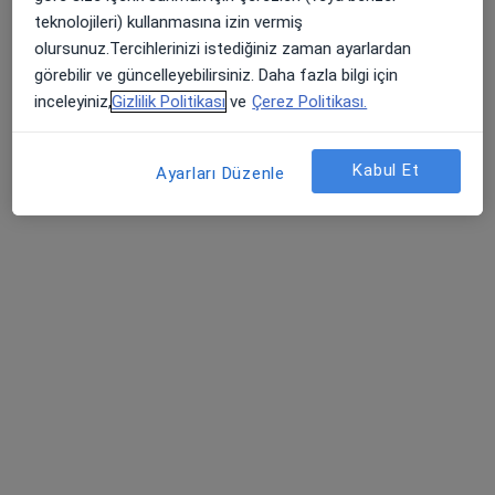
teknolojileri) kullanmasına izin vermiş
Profili Gör
olursunuz.Tercihlerinizi istediğiniz zaman ayarlardan
görebilir ve güncelleyebilirsiniz. Daha fazla bilgi için
inceleyiniz,
Gizlilik Politikası
ve
Çerez Politikası.
Kabul Et
Ayarları Düzenle
Özel Batı Anadolu Hastanesi Central
Hospital
·
Daha fazla
Radyoloji, İç hastalıkları, Gastroenteroloji
82 görüş
Smyrna Meydanı, Fuat Edip Baksı, Zeki Yavaş Sk. No: 2 D:2,, Bayraklı
•
Harita
Özel Batı Anadolu Hastanesi Central Hospital
Bu kurumda online uygunluğu bulunan bir doktor veya uzman bulunamadı