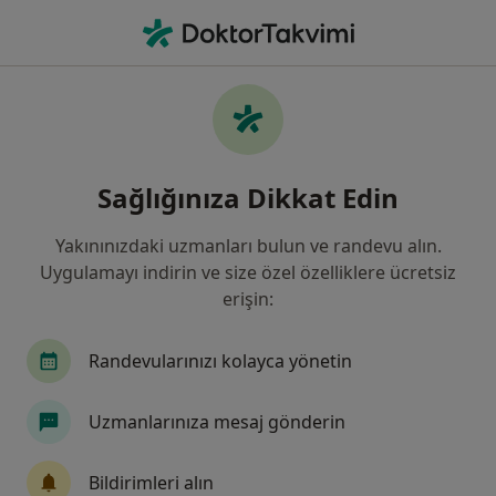
An
Radyolog • İzmir, İzmir
Filters
• 1
Sigorta
Harita
İzmir, Radyolog
Sağlığınıza Dikkat Edin
Yakınınızdaki uzmanları bulun ve randevu alın.
Uygulamayı indirin ve size özel özelliklere ücretsiz
erişin:
Randevularınızı kolayca yönetin
Medicana International İzmir Hastanesi
Uzmanlarınıza mesaj gönderin
Radyoloji, İç hastalıkları, Endokrinoloji ve metabolizma
·
Daha fazla
hastalıkları
Bildirimleri alın
1265 görüş