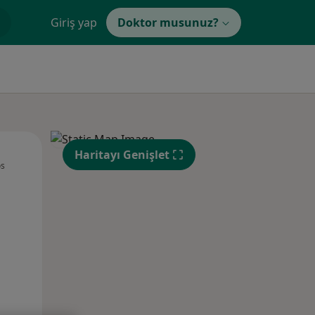
Giriş yap
Doktor musunuz?
Cum,
Cmt,
Paz,
Haritayı Genişlet
os
14 Ağustos
15 Ağustos
16 Ağustos