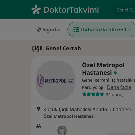
Uzmanlık, 
Sigorta
Daha fazla filtre
•
1
Çiğli, Genel Cerrah
Özel Metropol
Hastanesi
Genel cerrahi, İç hastalıkla
·
Daha fazla
Kardiyoloji
84 görüş
Küçük Çiğli Mahallesi Anadolu Caddesi No
Özel Metropol Hastanesi