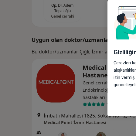
Op. Dr. Adem
Topaloğlu
Genel cerrahi
Uygun olan doktor/uzmanlar
Bu doktor/uzmanlar Çiğli, İzmir aramanıza ya
Gizliliğ
Çerezleri k
Medical Point İzm
alışkanlıkl
Hastanesi
izin vermiş
Genel cerrahi, İç hastalıkla
güncelleyebi
Endokrinoloji ve metabol
·
Daha fazla
hastalıkları
780 görüş
İmbatlı Mahallesi 1825. Sokak No:12, Karşıyaka
Medical Point İzmir Hastanesi