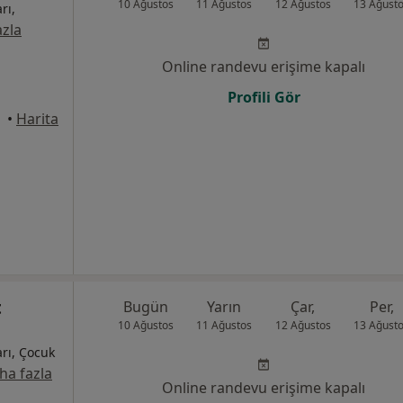
10 Ağustos
11 Ağustos
12 Ağustos
13 Ağust
rı,
zla
Online randevu erişime kapalı
Profili Gör
•
Harita
t
Bugün
Yarın
Çar,
Per,
10 Ağustos
11 Ağustos
12 Ağustos
13 Ağust
arı, Çocuk
ha fazla
Online randevu erişime kapalı