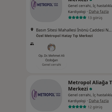
Genel cerrahi, İç hastalıkla
·
Daha fazla
Kardiyoloji
13 görüş
Basın Sitesi Mahallesi İnönü Caddesi No:471/A , İzmir, Karabağlar
Özel Metropol Hatay Tıp Merkezi
Op. Dr. Mehmet Ali
Özdoğan
Genel cerrahi
Metropol Aliağa T
Merkezi
Genel cerrahi, İç hastalıkla
·
Daha fazla
Kardiyoloji
12 görüş