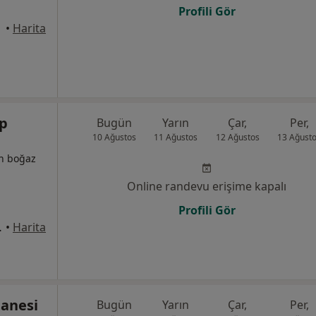
Profili Gör
•
Harita
ıp
Bugün
Yarın
Çar,
Per,
10 Ağustos
11 Ağustos
12 Ağustos
13 Ağust
un boğaz
Online randevu erişime kapalı
Profili Gör
vişehir, Çiğli
•
Harita
tanesi
Bugün
Yarın
Çar,
Per,