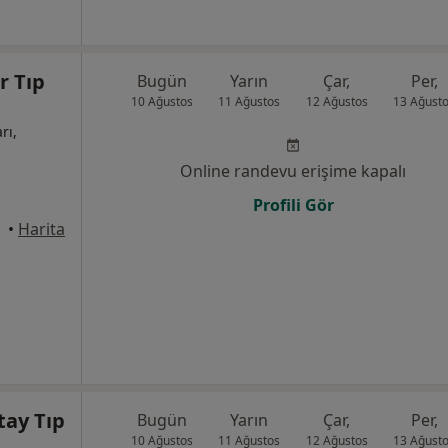
r Tıp
Bugün
Yarın
Çar,
Per,
10 Ağustos
11 Ağustos
12 Ağustos
13 Ağust
rı,
Online randevu erişime kapalı
Profili Gör
yaka
•
Harita
tay Tıp
Bugün
Yarın
Çar,
Per,
10 Ağustos
11 Ağustos
12 Ağustos
13 Ağust