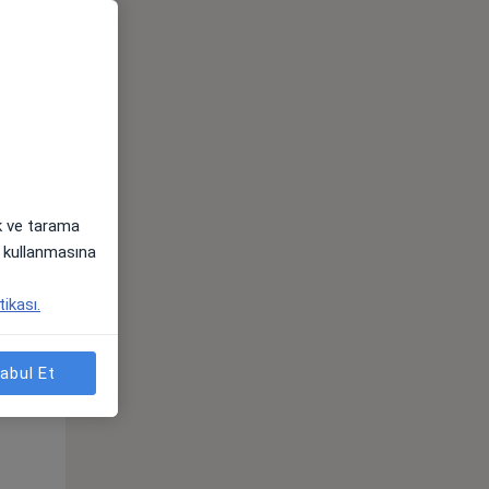
ak ve tarama
Cum,
Cmt,
Paz,
i) kullanmasına
os
14 Ağustos
15 Ağustos
16 Ağustos
tikası.
abul Et