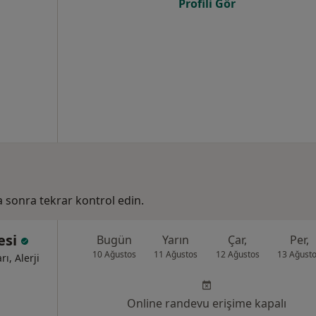
Profili Gör
ha sonra tekrar kontrol edin.
esi
Bugün
Yarın
Çar,
Per,
10 Ağustos
11 Ağustos
12 Ağustos
13 Ağust
rı, Alerji
Online randevu erişime kapalı