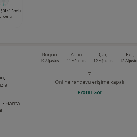
. Şükrü Boylu
l cerrahi
u
Bugün
Yarın
Çar,
Per,
l
10 Ağustos
11 Ağustos
12 Ağustos
13 Ağust
rı,
Online randevu erişime kapalı
zla
Profili Gör
yraklı
•
Harita
l