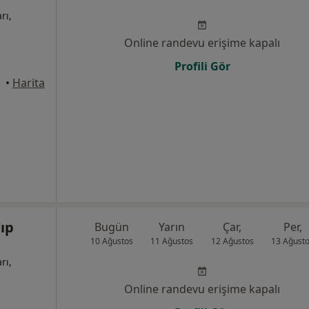
rı,
Online randevu erişime kapalı
Profili Gör
•
Harita
ıp
Bugün
Yarın
Çar,
Per,
10 Ağustos
11 Ağustos
12 Ağustos
13 Ağust
rı,
Online randevu erişime kapalı