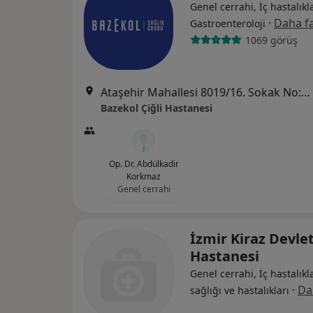
Genel cerrahi, İç hastalıkla
·
Daha fa
Gastroenteroloji
1069 görüş
Ataşehir Mahallesi 8019/16. Sokak No:4, Çiğli
Bazekol Çiğli Hastanesi
Op. Dr. Abdülkadir
Korkmaz
Genel cerrahi
İzmir Kiraz Devle
Hastanesi
Genel cerrahi, İç hastalıkl
·
Da
sağlığı ve hastalıkları