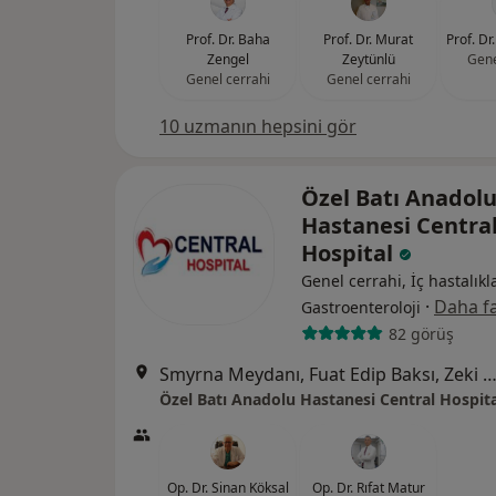
Prof. Dr. Baha
Prof. Dr. Murat
Prof. Dr
Zengel
Zeytünlü
Gene
Genel cerrahi
Genel cerrahi
10 uzmanın hepsini gör
Özel Batı Anadol
Hastanesi Centra
Hospital
Genel cerrahi, İç hastalıkla
·
Daha fa
Gastroenteroloji
82 görüş
Smyrna Meydanı, Fuat Edip Baksı, Zeki Yavaş Sk. No: 2 D:2,, Ba
Özel Batı Anadolu Hastanesi Central Hospita
Op. Dr. Sinan Köksal
Op. Dr. Rıfat Matur