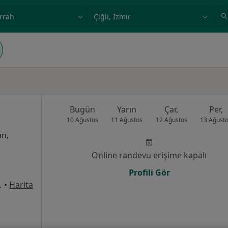
ilgi alanı ve hastalık, isim
örnek: İstanbul
Bugün
Yarın
Çar,
Per,
10 Ağustos
11 Ağustos
12 Ağustos
13 Ağust
rı,
Online randevu erişime kapalı
Profili Gör
:1169, Çiğli
•
Harita