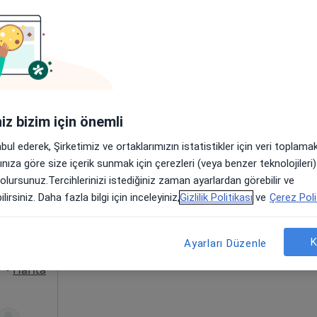
kın bölgelerde bulunuyor.
iniz bizim için önemli
abul ederek, Şirketimiz ve ortaklarımızın istatistikler için veri toplam
ir
Bugün
Yarın
Çar,
Per,
arınıza göre size içerik sunmak için çerezleri (veya benzer teknolojiler
10 Ağustos
11 Ağustos
12 Ağustos
13 Ağust
 olursunuz.Tercihlerinizi istediğiniz zaman ayarlardan görebilir ve
rı,
lirsiniz. Daha fazla bilgi için inceleyiniz,
Gizlilik Politikası
ve
Çerez Poli
izma
Online randevu erişime kapalı
K
Profili Gör
Ayarları Düzenle
•
Harita