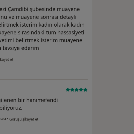
ezi Çamdibi şubesinde muayene
onu ve muayene sonrası detaylı
lirtmek isterim kadın olarak kadın
yene sırasındaki tüm hassasiyeti
yetimi belirtmek isterim muayene
 tavsiye ederim
ın görüşüne göre öz...l
kayet et
ilgilenen bir hanımefendi
iliyoruz.
kullanıcının görüşüne göre he...i
ması
•
Görüşü şikayet et