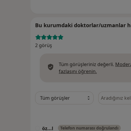
Bu kurumdaki doktorlar/uzmanlar ha
2 görüş
Tüm görüşleriniz değerli.
Modera
Görüşler hakkın
fazlasını öğrenin.
Görüşler içeri
öz...l
Telefon numarası doğrulandı
Ö