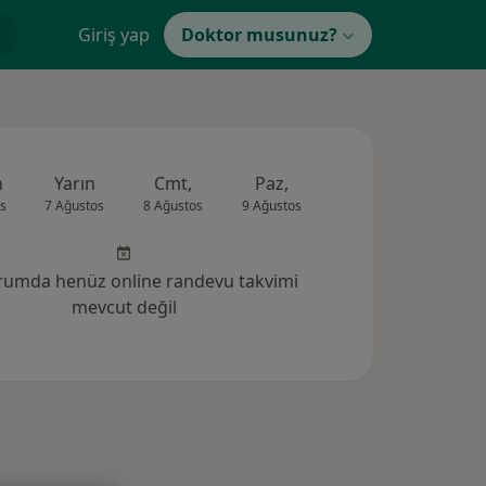
Giriş yap
Doktor musunuz?
n
Yarın
Cmt,
Paz,
Pzt,
Sal,
s
7 Ağustos
8 Ağustos
9 Ağustos
10 Ağustos
11 Ağus
rumda henüz online randevu takvimi
mevcut değil