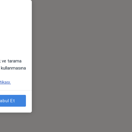
ak ve tarama
i) kullanmasına
tikası.
abul Et