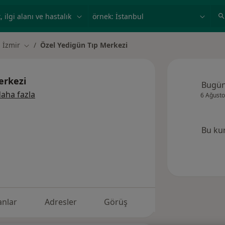
ilgi alanı ve hastalık, isim
örnek: İstanbul
İzmir
Özel Yedigün Tıp Merkezi
r değiştir
Şehir değiştir
erkezi
Bugü
aha fazla
6 Ağusto
Bu ku
nlar
Adresler
Görüş