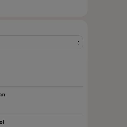
an
ol