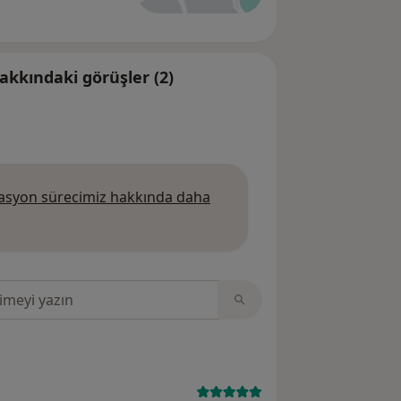
kkındaki görüşler (2)
syon sürecimiz hakkında daha
da daha fazla bilgi edinin
sinde ara