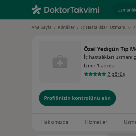
Uzmanlık, 
Ana Sayfa
Klinikler
İç Hastalıkları Uzmanı
Şehi
Özel Yedigün Tıp M
İç hastalıkları uzmanı
d
İzmir
1 adres
2 görüş
Profilinizin kontrolünü alın
Hakkımızda
Hizmetler
Uzma