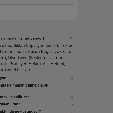
 alanlarda hizmet veriyor?
u uzmanlıkları kapsayan geniş bir ekibe
avi Uzmanı, Kulak Burun Boğaz Doktoru,
toru, Diyetisyen (Beslenme Uzmanı),
oru, Pratisyen Hekim, Aile Hekimi,
ı, Genel Cerrah.
ıyor?
unda kalmadan online olarak
devu alabilirim?
idebilirim?
 hakkında ne düşünüyor?