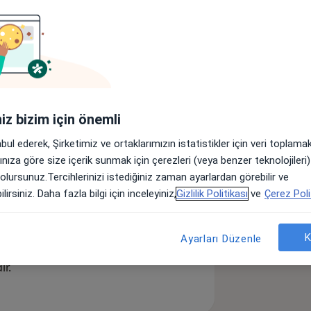
rolog
Diyetisyen
Ürolog
iniz bizim için önemli
Başka bir uzmanlık arayın
abul ederek, Şirketimiz ve ortaklarımızın istatistikler için veri toplam
arınıza göre size içerik sunmak için çerezleri (veya benzer teknolojiler
 olursunuz.Tercihlerinizi istediğiniz zaman ayarlardan görebilir ve
lirsiniz. Daha fazla bilgi için inceleyiniz,
Gizlilik Politikası
ve
Çerez Poli
 çocuk sağlığı ve hastalıkları uzmanı,
 1 adet göz hastalıkları uzmanı, 2 adet
boğaz uzmanı, 1 adet nöroloji uzmanı,
K
Ayarları Düzenle
mir ilinde Mustafa Kemal
dır.