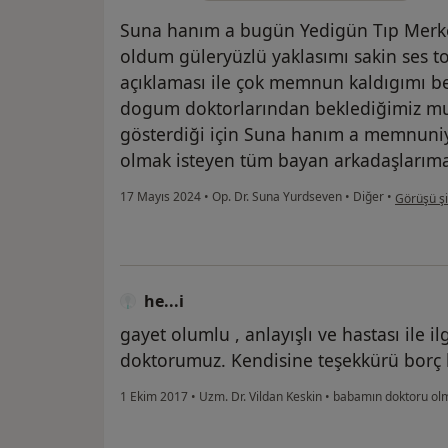
Suna hanım a bugün Yedigün Tıp Merk
oldum güleryüzlü yaklasımı sakin ses t
açıklaması ile çok memnun kaldıgımı be
dogum doktorlarından beklediğimiz mua
gösterdiği için Suna hanım a memnuni
olmak isteyen tüm bayan arkadaşlarıma
kullanıcın
17 Mayıs 2024
•
Op. Dr. Suna Yurdseven
•
Diğer
•
Görüşü şi
he...i
gayet olumlu , anlayışlı ve hastası ile 
doktorumuz. Kendisine teşekkürü borç b
1 Ekim 2017
•
Uzm. Dr. Vildan Keskin
•
babamın doktoru ol