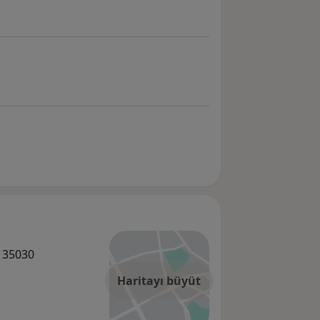
7 35030
Haritayı büyüt