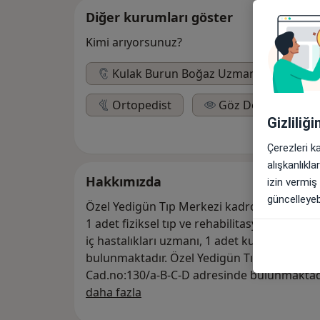
Diğer kurumları göster
Kimi arıyorsunuz?
Kulak Burun Boğaz Uzmanı
Nö
Ortopedist
Göz Doktoru
Gizliliğ
Çerezleri k
alışkanlıkl
Hakkımızda
izin vermiş
güncelleyebi
Özel Yedigün Tıp Merkezi kadrosunda 1 adet
1 adet fiziksel tıp ve rehabilitasyon uzmanı,
iç hastalıkları uzmanı, 1 adet kulak burun 
bulunmaktadır. Özel Yedigün Tıp Merkezi İz
Cad.no:130/a-B-C-D adresinde bulunmakta
Hakkımızda
daha fazla