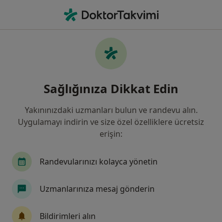
An
Kulak Burun Boğaz • Kadıköy İstanbul, Türkiye
Filters
Sigorta:
AIG Sigorta
Kadıköy bölgesinde AIG Sigorta kabul eden
Sağlığınıza Dikkat Edin
Kulak Burun Boğaz Doktorları
Yakınınızdaki uzmanları bulun ve randevu alın.
Uygulamayı indirin ve size özel özelliklere ücretsiz
erişin:
Randevularınızı kolayca yönetin
Uzmanlarınıza mesaj gönderin
Dr. Öğr. Üyesi Servet Karaca
Kulak burun boğaz
Bildirimleri alın
72 görüş