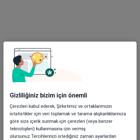
Doç. Dr. Sibel Yıldırım Moral
Kulak burun boğaz, Odyoloji (dil, konuşma ve ses
bozuklukları)
5 görüş
Büyükdere Cad.No:40 Maslak, Sarıyer
•
Harita
Gizliliğiniz bizim için önemli
Acıbadem Maslak Hastanesi
Bu uzman ilgili adres için online danışmanlık/takvim sunmuyor.
Çerezleri kabul ederek, Şirketimiz ve ortaklarımızın
istatistikler için veri toplamak ve tarama alışkanlıklarınıza
Randevu talep et
göre size içerik sunmak için çerezleri (veya benzer
teknolojileri) kullanmasına izin vermiş
olursunuz.Tercihlerinizi istediğiniz zaman ayarlardan