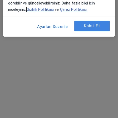
görebilir ve güncelleyebilirsiniz. Daha fazla bilgi için
inceleyiniz,
Gizlilik Politikası
ve
Çerez Politikası.
Kabul Et
Ayarları Düzenle
Op. Dr. Muhammet Hakan Gerekli
Kulak burun boğaz
45 görüş
Adem Yavuz Caddesi, İstanbul
•
Harita
Özel Batı Tıp Merkezi
Bu uzman ilgili adres için online danışmanlık/takvim sunmuyor.
Randevu talep et