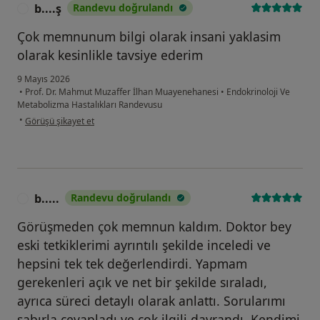
b....ş
Randevu doğrulandı
B
Çok memnunum bilgi olarak insani yaklasim
olarak kesinlikle tavsiye ederim
9 Mayıs 2026
•
Prof. Dr. Mahmut Muzaffer İlhan Muayenehanesi
•
Endokrinoloji Ve
Metabolizma Hastalıkları Randevusu
kullanıcının görüşüne göre b....ş
•
Görüşü şikayet et
b.....
Randevu doğrulandı
B
Görüşmeden çok memnun kaldım. Doktor bey
eski tetkiklerimi ayrıntılı şekilde inceledi ve
hepsini tek tek değerlendirdi. Yapmam
gerekenleri açık ve net bir şekilde sıraladı,
ayrıca süreci detaylı olarak anlattı. Sorularımı
sabırla cevapladı ve çok ilgili davrandı. Kendimi