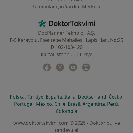
Uzmanlar için Yardım Merkezi
İletişim
DoktorTakvimi - Ana Sayfa
DocPlanner Teknoloji A.Ş.
E-5 Karayolu, Esentepe Mahallesi, Lapis Han, No:25
D:102-103-120
Kartal İstanbul, Türkiye
Facebook
yeni bir sekmede açılır
Twitter
yeni bir sekmede açılır
Youtube
yeni bir sekmede açılır
Instagram
yeni bir sekmede aç
yeni bir sekmede açılır
yeni bir sekmede açılır
yeni bir sekmede açılır
yeni bir sekmede açılır
yeni bir sek
yeni 
Polska
,
Türkiye
,
España
,
Italia
,
Deutschland
,
Česko
,
yeni bir sekmede açılır
yeni bir sekmede açılır
yeni bir sekmede açılır
yeni bir sekmede açılır
yeni bir sekm
yeni bi
Portugal
,
México
,
Chile
,
Brasil
,
Argentina
,
Perú
,
yeni bir sekmede açılır
Colombia
www.doktortakvimi.com © 2026 - Doktor bul ve
randevu al