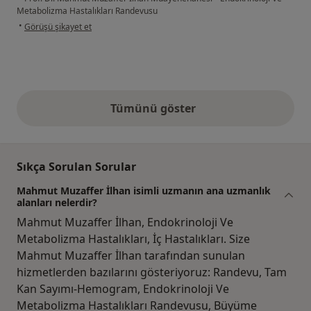
Metabolizma Hastalıkları Randevusu
kullanıcının görüşüne göre bu...e
•
Görüşü şikayet et
Tümünü göster
yukarıdaki görüşler
Sıkça Sorulan Sorular
Mahmut Muzaffer İlhan isimli uzmanın ana uzmanlık
alanları nelerdir?
Mahmut Muzaffer İlhan, Endokrinoloji Ve
Metabolizma Hastalıkları, İç Hastalıkları. Size
Mahmut Muzaffer İlhan tarafından sunulan
hizmetlerden bazılarını gösteriyoruz: Randevu, Tam
Kan Sayımı-Hemogram, Endokrinoloji Ve
Metabolizma Hastalıkları Randevusu, Büyüme