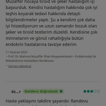
Muzaffer hocaya tiroid ve şeker hastalığım içi
başvurduk. Kendisi hastalığım hakkında çok iyi
teşhis koyarak tedavi hakkında detaylı
bilgilendirmeler yaptı. Şu a kendimi çok daha
iyi hissediyorum ve uzun zamandır bozuk olan
şeker ve tiroid testlerim düzeldi. Kendisine çok
minnetarım ve gönül rahatlığıyla bütün
endokrin hastalarına tavsiye ederim
11 Haziran 2025
•
Prof. Dr. Mahmut Muzaffer İlhan Muayenehanesi
•
Endokrinoloji Ve
Metabolizma Hastalıkları Randevusu
kullanıcının görüşüne göre me...e
•
Görüşü şikayet et
öz...r
Randevu doğrulandı
Ö
Hasta yaklaşımı takdire şayandır. Randevu