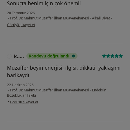
Sonuçta benim için çok önemli
20 Temmuz 2026
•
Prof. Dr. Mahmut Muzaffer İlhan Muayenehanesi
•
Alkali Diyet
•
kullanıcının görüşüne göre l ...k
Görüşü şikayet et
k.....
Randevu doğrulandı
K
Muzaffer beyin enerjisi, ilgisi, dikkati, yaklaşımı
harikaydı.
22 Haziran 2026
•
Prof. Dr. Mahmut Muzaffer İlhan Muayenehanesi
•
Endokrin
Bozukluklar Takibi
kullanıcının görüşüne göre k.....
•
Görüşü şikayet et