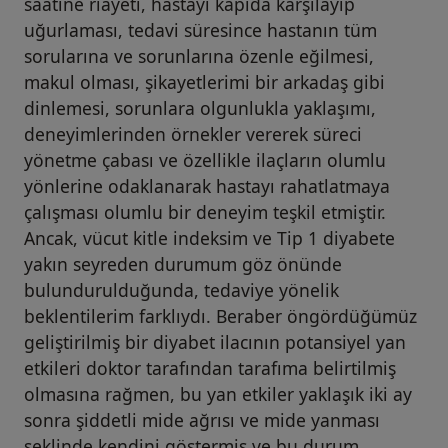
saatine riayeti, hastayı kapıda karşılayıp
uğurlaması, tedavi süresince hastanın tüm
sorularına ve sorunlarına özenle eğilmesi,
makul olması, şikayetlerimi bir arkadaş gibi
dinlemesi, sorunlara olgunlukla yaklaşımı,
deneyimlerinden örnekler vererek süreci
yönetme çabası ve özellikle ilaçların olumlu
yönlerine odaklanarak hastayı rahatlatmaya
çalışması olumlu bir deneyim teşkil etmiştir.
Ancak, vücut kitle indeksim ve Tip 1 diyabete
yakın seyreden durumum göz önünde
bulundurulduğunda, tedaviye yönelik
beklentilerim farklıydı. Beraber öngördüğümüz
geliştirilmiş bir diyabet ilacının potansiyel yan
etkileri doktor tarafından tarafıma belirtilmiş
olmasına rağmen, bu yan etkiler yaklaşık iki ay
sonra şiddetli mide ağrısı ve mide yanması
şeklinde kendini göstermiş ve bu durum