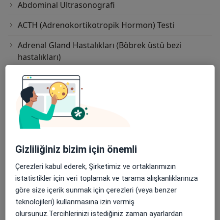
Abdominal Ultrasonografi
ACTH (Adrenokortikotropik Hormon) Testi
Adrenal Gland Hastalıkları (Böbrek üstü bezi
hastalıkları)
Adrenal Gland hastalıkları (Böbrek üstü bezi
hastalıkları)(Cushing sendromu, Addison hastalığı,
böbrek üstü bezi kitleleri..)
Adrenalektomi
Alkali Diyet
Gizliliğiniz bizim için önemli
Anti-Mikrozomal Antikor(Anti-M)(Tiroid Peroksidaz
Çerezleri kabul ederek, Şirketimiz ve ortaklarımızın
Testi)
istatistikler için veri toplamak ve tarama alışkanlıklarınıza
göre size içerik sunmak için çerezleri (veya benzer
Bilgisayarlı Tomografi Taraması(Bt)
teknolojileri) kullanmasına izin vermiş
Boyun USG
olursunuz.Tercihlerinizi istediğiniz zaman ayarlardan