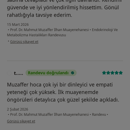
güvende ve iyi yönlendirilmiş hissettim. Gönül
rahatlığıyla tavsiye ederim.
15 Mart 2026
•
Prof. Dr. Mahmut Muzaffer İlhan Muayenehanesi
•
Endokrinoloji Ve
Metabolizma Hastalıkları Randevusu
kullanıcının görüşüne göre b.....
•
Görüşü şikayet et
t.....
Randevu doğrulandı
T
Muzaffer hoca çok iyi bir dinleyici ve empati
yeteneği çok yüksek. İlk muayenemde
öngörüleri detaylıca çok güzel şekilde açıkladı.
2 Şubat 2026
•
Prof. Dr. Mahmut Muzaffer İlhan Muayenehanesi
•
Randevu
•
kullanıcının görüşüne göre t.....
Görüşü şikayet et