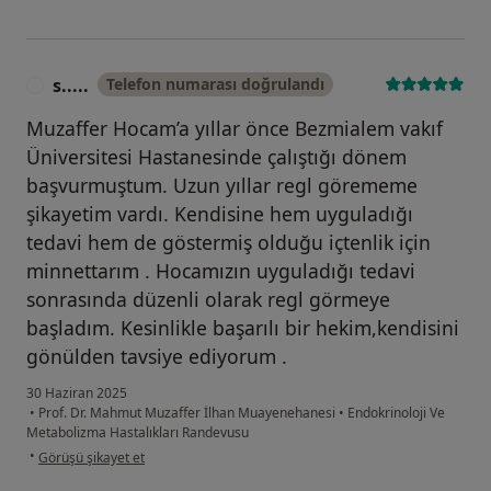
s.....
Telefon numarası doğrulandı
S
Muzaffer Hocam’a yıllar önce Bezmialem vakıf
Üniversitesi Hastanesinde çalıştığı dönem
başvurmuştum. Uzun yıllar regl görememe
şikayetim vardı. Kendisine hem uyguladığı
tedavi hem de göstermiş olduğu içtenlik için
minnettarım . Hocamızın uyguladığı tedavi
sonrasında düzenli olarak regl görmeye
başladım. Kesinlikle başarılı bir hekim,kendisini
gönülden tavsiye ediyorum .
30 Haziran 2025
•
Prof. Dr. Mahmut Muzaffer İlhan Muayenehanesi
•
Endokrinoloji Ve
Metabolizma Hastalıkları Randevusu
kullanıcının görüşüne göre s.....
•
Görüşü şikayet et