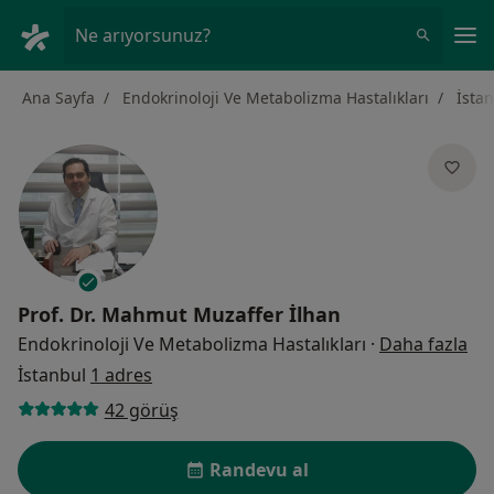
An
Ne arıyorsunuz?
Ana Sayfa
Endokrinoloji Ve Metabolizma Hastalıkları
İsta
Prof. Dr.
Mahmut Muzaffer İlhan
uzm
Endokrinoloji Ve Metabolizma Hastalıkları
·
Daha fazla
İstanbul
1 adres
42 görüş
Randevu al