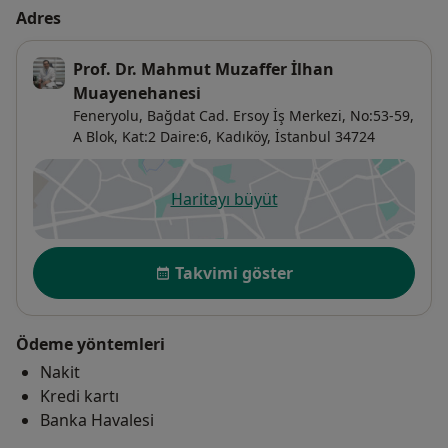
Adres
Prof. Dr. Mahmut Muzaffer İlhan
Muayenehanesi
Feneryolu, Bağdat Cad. Ersoy İş Merkezi, No:53-59,
A Blok, Kat:2 Daire:6,
Kadıköy
,
İstanbul
34724
Haritayı büyüt
yeni bir sekmede açılır
Uygunluk
Takvimi göster
Ödeme yöntemleri
Nakit
Kredi kartı
Banka Havalesi