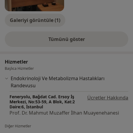
Söğütlüçeşme'de özel muayenehanesinde hasta
kabulüne devam etmektedir. 2024 yılında Profesör
Doktor unvanının sahibi olmuştur.
Galeriyi görüntüle (1)
Tümünü göster
deneyim hakkında
Hizmetler
Başlıca Hizmetler
Endokrinoloji Ve Metabolizma Hastalıkları
Randevusu
Feneryolu, Bağdat Cad. Ersoy İş
Ücretler Hakkında
Merkezi, No:53-59, A Blok, Kat:2
Daire:6, İstanbul
Prof. Dr. Mahmut Muzaffer İlhan Muayenehanesi
Diğer Hizmetler