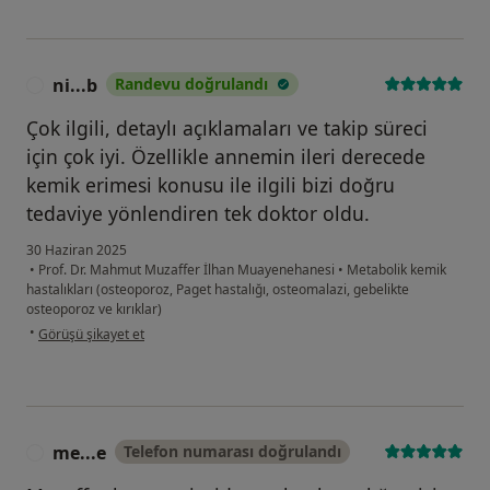
ni...b
Randevu doğrulandı
N
Çok ilgili, detaylı açıklamaları ve takip süreci
için çok iyi. Özellikle annemin ileri derecede
kemik erimesi konusu ile ilgili bizi doğru
tedaviye yönlendiren tek doktor oldu.
30 Haziran 2025
•
Prof. Dr. Mahmut Muzaffer İlhan Muayenehanesi
•
Metabolik kemik
hastalıkları (osteoporoz, Paget hastalığı, osteomalazi, gebelikte
osteoporoz ve kırıklar)
kullanıcının görüşüne göre ni...b
•
Görüşü şikayet et
me...e
Telefon numarası doğrulandı
M