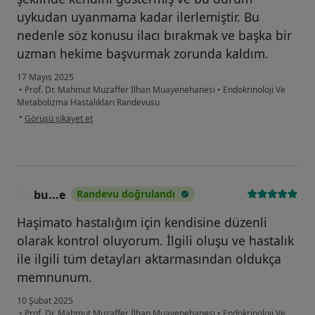
uykudan uyanmama kadar ilerlemiştir. Bu
nedenle söz konusu ilacı bırakmak ve başka bir
uzman hekime başvurmak zorunda kaldım.
17 Mayıs 2025
•
Prof. Dr. Mahmut Muzaffer İlhan Muayenehanesi
•
Endokrinoloji Ve
Metabolizma Hastalıkları Randevusu
kullanıcının görüşüne göre öz...r
•
Görüşü şikayet et
bu...e
Randevu doğrulandı
B
Haşimato hastalığım için kendisine düzenli
olarak kontrol oluyorum. İlgili oluşu ve hastalık
ile ilgili tüm detayları aktarmasından oldukça
memnunum.
10 Şubat 2025
•
Prof. Dr. Mahmut Muzaffer İlhan Muayenehanesi
•
Endokrinoloji Ve