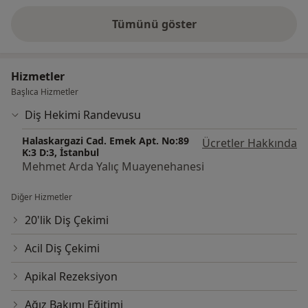
Hekimin hasta ile kurduğu pozitif iletişimin tedavi
sürecinde olumlu etkisi olduğunu düşünen Mehmet
Tümünü göster
deneyim hakkında
Arda Yalıç 25 yıllık tecrübesi ile muaynehanesinde
hastalarını aynı yerde yıllardır kabul etmektedir.
Hizmetler
Başlıca Hizmetler
Diş Hekimi Randevusu
Halaskargazi Cad. Emek Apt. No:89
Ücretler Hakkında
K:3 D:3, İstanbul
Mehmet Arda Yalıç Muayenehanesi
Diğer Hizmetler
20'lik Diş Çekimi
Acil Diş Çekimi
Apikal Rezeksiyon
Ağız Bakımı Eğitimi