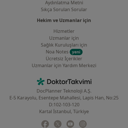
Aydınlatma Metni
Sıkça Sorulan Sorular
Hekim ve Uzmanlar için
Hizmetler
Uzmanlar için
Sağlık Kuruluşları için
Noa Notes
yeni
Ücretsiz İçerikler
Uzmanlar için Yardım Merkezi
İletişim
DoktorTakvimi - Ana Sayfa
DocPlanner Teknoloji A.Ş.
E-5 Karayolu, Esentepe Mahallesi, Lapis Han, No:25
D:102-103-120
Kartal İstanbul, Türkiye
Facebook
yeni bir sekmede açılır
Twitter
yeni bir sekmede açılır
Youtube
yeni bir sekmede açılır
Instagram
yeni bir sekmede aç