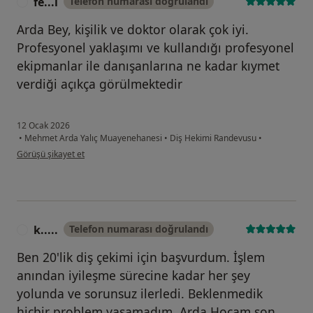
fe...l
Telefon numarası doğrulandı
F
Arda Bey, kişilik ve doktor olarak çok iyi.
Profesyonel yaklaşımı ve kullandığı profesyonel
ekipmanlar ile danışanlarına ne kadar kıymet
verdiği açıkça görülmektedir
12 Ocak 2026
•
Mehmet Arda Yalıç Muayenehanesi
•
Diş Hekimi Randevusu
•
kullanıcının görüşüne göre fe...l
Görüşü şikayet et
k.....
Telefon numarası doğrulandı
K
Ben 20'lik diş çekimi için başvurdum. İşlem
anından iyileşme sürecine kadar her şey
yolunda ve sorunsuz ilerledi. Beklenmedik
hiçbir problem yaşamadım. Arda Hocam son