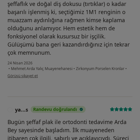
şeffaflık ve doğal diş dokusu (tırtıklar) o kadar
başarılı işlenmiş ki, seçtiğimiz 1M1 renginin o
muazzam aydınlığına rağmen kimse kaplama
olduğunu anlamıyor. Hem estetik hem de
fonksiyonel olarak kusursuz bir işçilik.
Gülüşümü bana geri kazandırdığınız için tekrar
çok memnunum.
24 Nisan 2026
•
Mehmet Arda Yalıç Muayenehanesi
•
Zirkonyum Porselen Kronlar
•
kullanıcının görüşüne göre f.....
Görüşü şikayet et
ya...s
Randevu doğrulandı
Y
Bugün şeffaf plak ile ortodonti tedavime Arda
Bey sayesinde başladım. İlk muayeneden
itibaren çok ilgili, sabırlı ve açıklayıcıydı. Süreci