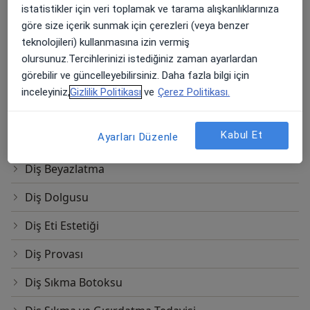
istatistikler için veri toplamak ve tarama alışkanlıklarınıza
göre size içerik sunmak için çerezleri (veya benzer
Dental X-Ray
teknolojileri) kullanmasına izin vermiş
Diastema Kapama
olursunuz.Tercihlerinizi istediğiniz zaman ayarlardan
görebilir ve güncelleyebilirsiniz. Daha fazla bilgi için
Dijital Diş Hekimliği
inceleyiniz,
Gizlilik Politikası
ve
Çerez Politikası.
Dikişsiz İmplant
Kabul Et
Ayarları Düzenle
Direkt ve İndirekt Kompozit Lamina
Diş Beyazlatma
Diş Dolgusu
Diş Eti Estetiği
Diş Provası
Diş Sıkma Botoksu