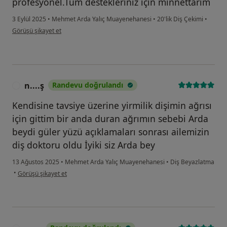
profesyonel.Tüm destekleriniz için minnettarım
3 Eylül 2025
•
Mehmet Arda Yalıç Muayenehanesi
•
20'lik Diş Çekimi
•
kullanıcının görüşüne göre e.....
Görüşü şikayet et
n....ş
Randevu doğrulandı
N
Kendisine tavsiye üzerine yirmilik dişimin ağrısı
için gittim bir anda duran ağrımın sebebi Arda
beydi güler yüzü açıklamaları sonrası ailemizin
diş doktoru oldu İyiki siz Arda bey
13 Ağustos 2025
•
Mehmet Arda Yalıç Muayenehanesi
•
Diş Beyazlatma
kullanıcının görüşüne göre n....ş
•
Görüşü şikayet et