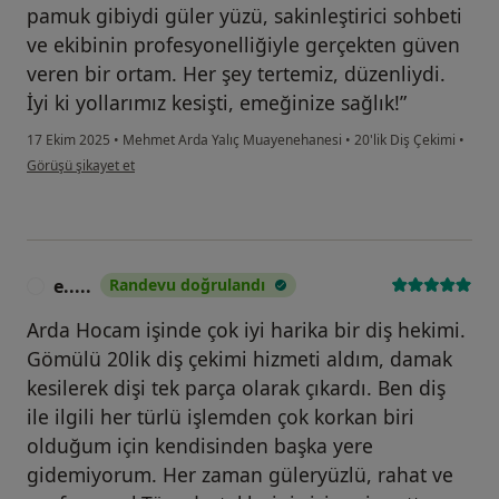
pamuk gibiydi güler yüzü, sakinleştirici sohbeti
ve ekibinin profesyonelliğiyle gerçekten güven
veren bir ortam. Her şey tertemiz, düzenliydi.
İyi ki yollarımız kesişti, emeğinize sağlık!”
17 Ekim 2025
•
Mehmet Arda Yalıç Muayenehanesi
•
20'lik Diş Çekimi
•
kullanıcının görüşüne göre r.....
Görüşü şikayet et
e.....
Randevu doğrulandı
E
Arda Hocam işinde çok iyi harika bir diş hekimi.
Gömülü 20lik diş çekimi hizmeti aldım, damak
kesilerek dişi tek parça olarak çıkardı. Ben diş
ile ilgili her türlü işlemden çok korkan biri
olduğum için kendisinden başka yere
gidemiyorum. Her zaman güleryüzlü, rahat ve