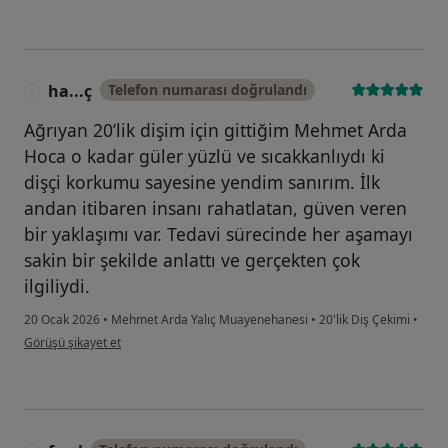
ha...ç
Telefon numarası doğrulandı
H
Ağrıyan 20’lik dişim için gittiğim Mehmet Arda
Hoca o kadar güler yüzlü ve sıcakkanlıydı ki
dişçi korkumu sayesine yendim sanırım. İlk
andan itibaren insanı rahatlatan, güven veren
bir yaklaşımı var. Tedavi sürecinde her aşamayı
sakin bir şekilde anlattı ve gerçekten çok
ilgiliydi.
20 Ocak 2026
•
Mehmet Arda Yalıç Muayenehanesi
•
20'lik Diş Çekimi
•
kullanıcının görüşüne göre ha...ç
Görüşü şikayet et