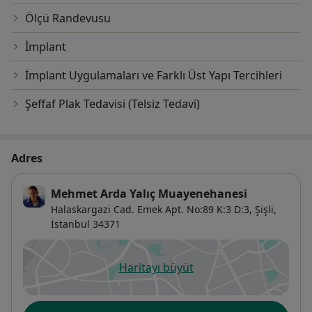
Ölçü Randevusu
İmplant
İmplant Uygulamaları ve Farklı Üst Yapı Tercihleri
Şeffaf Plak Tedavisi (Telsiz Tedavi)
Adres
Mehmet Arda Yalıç Muayenehanesi
Halaskargazi Cad. Emek Apt. No:89 K:3 D:3,
Şişli
,
İstanbul
34371
Haritayı büyüt
yeni bir sekmede açılır
Uygunluk