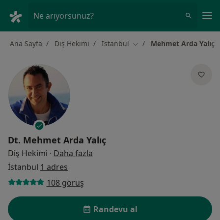
An
Ne arıyorsunuz?
Ana Sayfa
Diş Hekimi
İstanbul
Mehmet Arda Yalıç
Şehir değiştir
Dt.
Mehmet Arda Yalıç
uzmanliklar hakkinda
Diş Hekimi
·
Daha fazla
İstanbul
1 adres
108 görüş
Randevu al