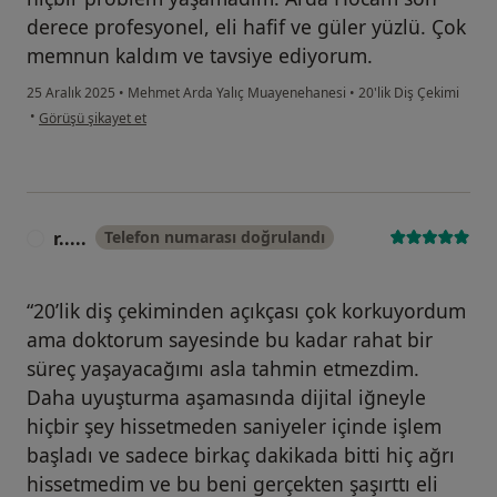
derece profesyonel, eli hafif ve güler yüzlü. Çok
memnun kaldım ve tavsiye ediyorum.
25 Aralık 2025
•
Mehmet Arda Yalıç Muayenehanesi
•
20'lik Diş Çekimi
kullanıcının görüşüne göre k.....
•
Görüşü şikayet et
r.....
Telefon numarası doğrulandı
R
“20’lik diş çekiminden açıkçası çok korkuyordum
ama doktorum sayesinde bu kadar rahat bir
süreç yaşayacağımı asla tahmin etmezdim.
Daha uyuşturma aşamasında dijital iğneyle
hiçbir şey hissetmeden saniyeler içinde işlem
başladı ve sadece birkaç dakikada bitti hiç ağrı
hissetmedim ve bu beni gerçekten şaşırttı eli