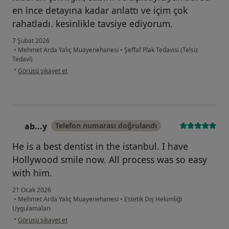
en ince detayına kadar anlattı ve içim çok
rahatladı. kesinlikle tavsiye ediyorum.
7 Şubat 2026
•
Mehmet Arda Yalıç Muayenehanesi
•
Şeffaf Plak Tedavisi (Telsiz
Tedavi)
kullanıcının görüşüne göre ya...s
•
Görüşü şikayet et
ab...y
Telefon numarası doğrulandı
A
He is a best dentist in the istanbul. I have
Hollywood smile now. All process was so easy
with him.
21 Ocak 2026
•
Mehmet Arda Yalıç Muayenehanesi
•
Estetik Diş Hekimliği
Uygulamaları
kullanıcının görüşüne göre ab...y
•
Görüşü şikayet et