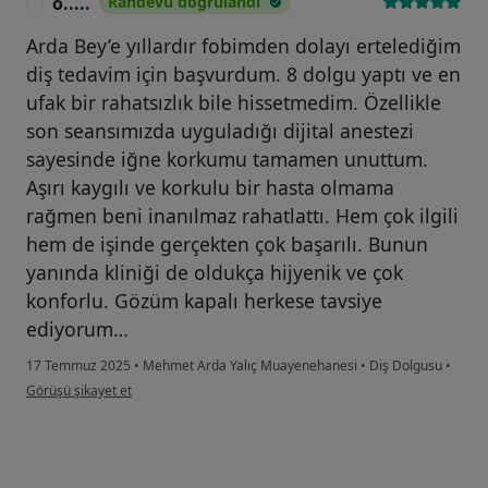
o.....
Randevu doğrulandı
O
Arda Bey’e yıllardır fobimden dolayı ertelediğim
diş tedavim için başvurdum. 8 dolgu yaptı ve en
ufak bir rahatsızlık bile hissetmedim. Özellikle
son seansımızda uyguladığı dijital anestezi
sayesinde iğne korkumu tamamen unuttum.
Aşırı kaygılı ve korkulu bir hasta olmama
rağmen beni inanılmaz rahatlattı. Hem çok ilgili
hem de işinde gerçekten çok başarılı. Bunun
yanında kliniği de oldukça hijyenik ve çok
konforlu. Gözüm kapalı herkese tavsiye
ediyorum…
17 Temmuz 2025
•
Mehmet Arda Yalıç Muayenehanesi
•
Diş Dolgusu
•
kullanıcının görüşüne göre o.....
Görüşü şikayet et