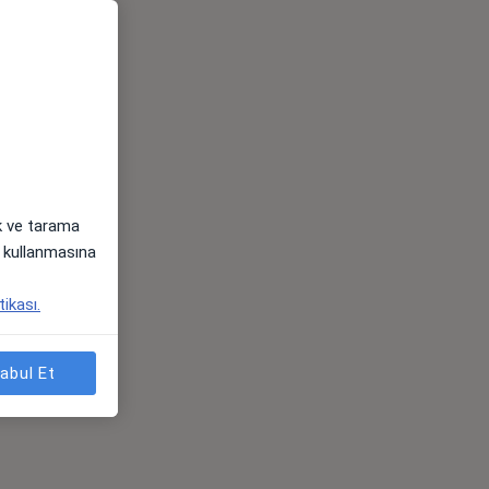
ak ve tarama
i) kullanmasına
tikası.
abul Et