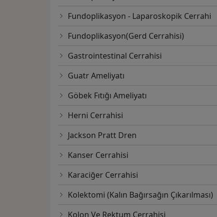
ÜYE OLUNAN BİLİMSEL DERNEKLER
Fundoplikasyon - Laparoskopik Cerrahi
1. Türk Cerrahi Derneği
Fundoplikasyon(Gerd Cerrahisi)
2. Türk HepatopankreatoBiliyer Cerrahi De
3. Türk Kolorektal Cerrahi Derneği Derneği
Gastrointestinal Cerrahisi
4. Türk Acil Cerrahi ve Travma Derneği
Guatr Ameliyatı
5. KEPAN Derneği
6. Dünya Hepatopankreatobiliyer Cerrahi 
Göbek Fıtığı Ameliyatı
7. Mersin Cerrahi Derneği
8. Türk Laparoendoskopik Cerrahi Derneği
Herni Cerrahisi
9. Cerrahi Gastroenteroloji ve Endoskopi D
Jackson Pratt Dren
Türkiye Klinikleri Dergisi, Malatya Tıp Dergi
Kanser Cerrahisi
İnvestigative Surgery Journal of Clinics in S
danışma kurulu üyeliğim mevcuttur.
Karaciğer Cerrahisi
Kolektomi (Kalın Bağırsağın Çıkarılması)
Kolon Ve Rektum Cerrahisi