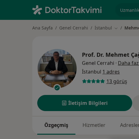
Uzmanlık, 
Ana Sayfa
Genel Cerrahi
İstanbul
Mehmet
Şehir değişt
Prof. Dr.
Mehmet Çağ
Genel Cerrahi
·
Daha faz
İstanbul
1 adres
13 görüş
İletişim Bilgileri
Özgeçmiş
Hizmetler
Adresle