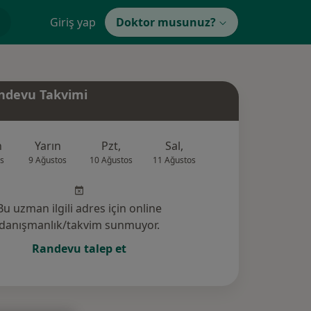
Giriş yap
Doktor musunuz?
ndevu Takvimi
n
Yarın
Pzt,
Sal,
Çar,
Per,
s
9 Ağustos
10 Ağustos
11 Ağustos
12 Ağustos
13 Ağus
Bu uzman ilgili adres için online
danışmanlık/takvim sunmuyor.
Randevu talep et