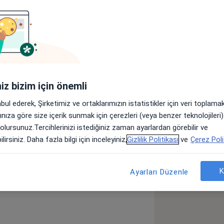
lar
iniz bizim için önemli
abul ederek, Şirketimiz ve ortaklarımızın istatistikler için veri toplam
arınıza göre size içerik sunmak için çerezleri (veya benzer teknolojiler
 olursunuz.Tercihlerinizi istediğiniz zaman ayarlardan görebilir ve
 Kurul): İngilizce [ 90 puan ]
lirsiniz. Daha fazla bilgi için inceleyiniz,
Gizlilik Politikası
ve
Çerez Poli
Meme Hastalıkları
Tiroid Guatr
K
Ayarları Düzenle
 içi yapışıklıkların önlenmesinde
E’nin yeri 1992-İstanbul Tıp Fakültesi
 Koloni Stimulating Faktör (GM-CSF)