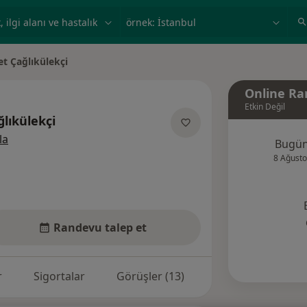
ilgi alanı ve hastalık, isim
örnek: İstanbul
 Çağlıkülekçi
ir
Online Ra
Etkin Değil
lıkülekçi
uzmanliklar hakkinda
la
Bugü
8 Ağusto
Randevu talep et
r
Sigortalar
Görüşler (13)