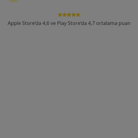
Cumhuriyet Mahallesi D-100 Karayolu/DÜZCE, Düzce
•
Harita
Özel Düzce Çağsu Hastanesi
Bu uzman ilgili adres için online danışmanlık/takvim sunmuyor.
Apple Store’da 4,6 ve Play Store’da 4,7 ortalama puan
Randevu talep et
Özel Düzce Çağsu Hastanesi
·
Daha fazla
Nöroloji, İç hastalıkları, Kardiyoloji
32 görüş
Cumhuriyet Mahallesi D-100 Karayolu/DÜZCE, Düzce
•
Harita
Özel Düzce Çağsu Hastanesi