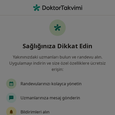
An
Nöroloji • Düzce, Düzce
Filters
Sigorta
Harita
Düzce, Nöroloji
Sağlığınıza Dikkat Edin
Yakınınızdaki uzmanları bulun ve randevu alın.
Uygulamayı indirin ve size özel özelliklere ücretsiz
erişin:
Randevularınızı kolayca yönetin
Uzm. Dr. Aysel Kilci
Uzmanlarınıza mesaj gönderin
Nöroloji
1 görüş
Bildirimleri alın