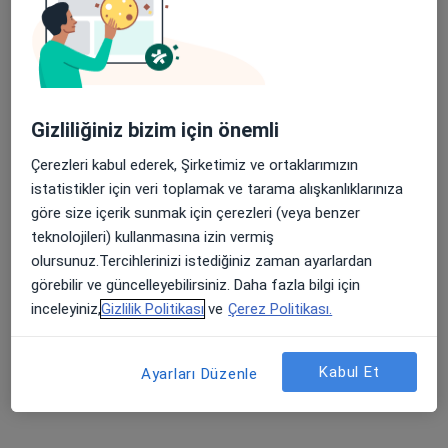
Profili Gör
Uygun olan doktor/uzmanlar
Gizliliğiniz bizim için önemli
Bu doktor/uzmanlar Düzce, Düzce aramanıza yakın
Çerezleri kabul ederek, Şirketimiz ve ortaklarımızın
bölgelerde bulunuyor.
istatistikler için veri toplamak ve tarama alışkanlıklarınıza
göre size içerik sunmak için çerezleri (veya benzer
teknolojileri) kullanmasına izin vermiş
olursunuz.Tercihlerinizi istediğiniz zaman ayarlardan
görebilir ve güncelleyebilirsiniz. Daha fazla bilgi için
inceleyiniz,
Gizlilik Politikası
ve
Çerez Politikası.
Kabul Et
Uzm. Dr. Ayşen Tuğba Canbasoğlu
Ayarları Düzenle
Nöroloji
Sağlık Mah. Dodurga Cad.No:62, Bolu
•
Harita