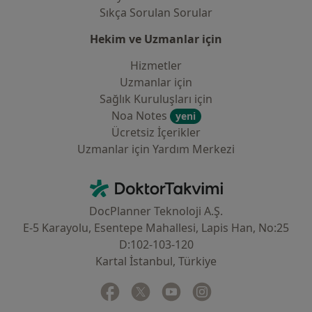
Sıkça Sorulan Sorular
Hekim ve Uzmanlar için
Hizmetler
Uzmanlar için
Sağlık Kuruluşları için
Noa Notes
yeni
Ücretsiz İçerikler
Uzmanlar için Yardım Merkezi
İletişim
DoktorTakvimi - Ana Sayfa
DocPlanner Teknoloji A.Ş.
E-5 Karayolu, Esentepe Mahallesi, Lapis Han, No:25
D:102-103-120
Kartal İstanbul, Türkiye
Facebook
yeni bir sekmede açılır
Twitter
yeni bir sekmede açılır
Youtube
yeni bir sekmede açılır
Instagram
yeni bir sekmede aç