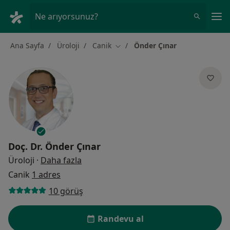
An
Ne arıyorsunuz?
Ana Sayfa
Üroloji
Canik
Önder Çınar
Şehir değiştir
Doç. Dr.
Önder Çınar
uzmanliklar hakkinda
Üroloji
·
Daha fazla
Canik
1 adres
10 görüş
Randevu al