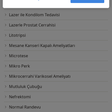
Laparoskopik Cerrahi
Lazer ile Kondilom Tedavisi
Lazerle Prostat Cerrahisi
Litotripsi
Mesane Kanseri Kapalı Ameliyatları
Microtese
Mikro Perk
Mikrocerrahi Varikosel Ameliyatı
Mutluluk Çubuğu
Nefrektomi
Normal Randevu