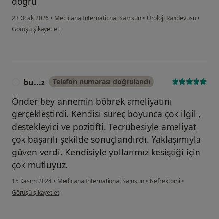
doğru
23 Ocak 2026
•
Medicana International Samsun
•
Üroloji Randevusu
•
kullanıcının görüşüne göre n ...b
Görüşü şikayet et
bu...z
Telefon numarası doğrulandı
B
Önder bey annemin böbrek ameliyatını
gerçekleştirdi. Kendisi süreç boyunca çok ilgili,
destekleyici ve pozitifti. Tecrübesiyle ameliyatı
çok başarılı şekilde sonuçlandırdı. Yaklaşımıyla
güven verdi. Kendisiyle yollarımız kesiştiği için
çok mutluyuz.
15 Kasım 2024
•
Medicana International Samsun
•
Nefrektomi
•
kullanıcının görüşüne göre bu...z
Görüşü şikayet et