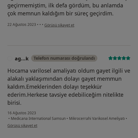
geçirmemiştim, ilk defa gördüm, bu anlamda
çok memnun kaldığım bir süreç geçirdim.
kullanıcının görüşüne göre a....k
22 Ağustos 2023
•
•
•
Görüşü şikayet et
ag...k
Telefon numarası doğrulandı
A
Hocama varilosel amaliyatı oldum gayet ilgili ve
alakalı yaklaşımından dolayı gayet memmun
kaldım.Emeklerinden dolayı teşekkür
ederim.Herkese tavsiye edebiliceğim nitelikte
birisi.
16 Ağustos 2023
•
Medicana International Samsun
•
Mikrocerrahi Varikosel Ameliyatı
•
kullanıcının görüşüne göre ag...k
Görüşü şikayet et