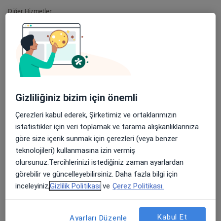
Diğer Hizmetler
Böbrek Kanseri Laparoskopik (Kapalı) Ameliyatları
Böbrek Taşı
Böbrek Taşı Cerrahisi
Endoüroloji
Gizliliğiniz bizim için önemli
Flexible Üreteroskopi
Çerezleri kabul ederek, Şirketimiz ve ortaklarımızın
istatistikler için veri toplamak ve tarama alışkanlıklarınıza
Genital Siğil Tedavisi
göre size içerik sunmak için çerezleri (veya benzer
HoLEP Prostat Ameliyatı
teknolojileri) kullanmasına izin vermiş
olursunuz.Tercihlerinizi istediğiniz zaman ayarlardan
Kriyoterapi
görebilir ve güncelleyebilirsiniz. Daha fazla bilgi için
inceleyiniz,
Gizlilik Politikası
ve
Çerez Politikası.
Laparoskopi
Laparoskopik Adrenalektomi
Kabul Et
Ayarları Düzenle