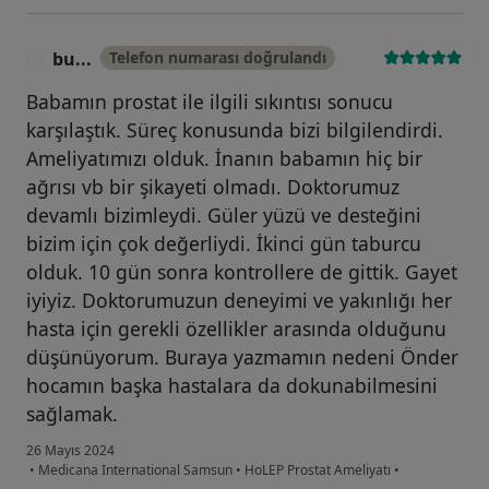
bu...
Telefon numarası doğrulandı
B
Babamın prostat ile ilgili sıkıntısı sonucu
karşılaştık. Süreç konusunda bizi bilgilendirdi.
Ameliyatımızı olduk. İnanın babamın hiç bir
ağrısı vb bir şikayeti olmadı. Doktorumuz
devamlı bizimleydi. Güler yüzü ve desteğini
bizim için çok değerliydi. İkinci gün taburcu
olduk. 10 gün sonra kontrollere de gittik. Gayet
iyiyiz. Doktorumuzun deneyimi ve yakınlığı her
hasta için gerekli özellikler arasında olduğunu
düşünüyorum. Buraya yazmamın nedeni Önder
hocamın başka hastalara da dokunabilmesini
sağlamak.
26 Mayıs 2024
•
Medicana International Samsun
•
HoLEP Prostat Ameliyatı
•
kullanıcının görüşüne göre bu...