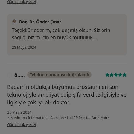
Görüşü şikayet et
Doç. Dr. Önder Çınar
Teşekkür ederim, çok geçmiş olsun. Sizlerin
sağlığı bizim için en büyük mutluluk...
28 Mayıs 2024
ö.....
Telefon numarası doğrulandı
Ö
Babamın oldukça büyümüş prostatıni en son
teknolojiyle ameliyat edip şifa verdi.Bilgisiyle ve
ilgisiyle çok iyi bir doktor.
25 Mayıs 2024
•
Medicana International Samsun
•
HoLEP Prostat Ameliyatı
•
kullanıcının görüşüne göre ö.....
Görüşü şikayet et