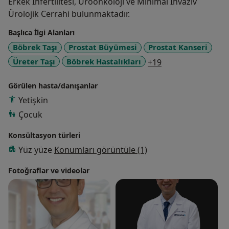
Erkek İnfertilitesi, Üroonkoloji ve Minimal İnvaziv
Ürolojik Cerrahi bulunmaktadır.
Başlıca İlgi Alanları
Böbrek Taşı
Prostat Büyümesi
Prostat Kanseri
a11y_sr_more_di
Üreter Taşı
Böbrek Hastalıkları
+19
Görülen hasta/danışanlar
Yetişkin
Çocuk
Konsültasyon türleri
Yüz yüze
Konumları görüntüle (1)
Fotoğraflar ve videolar