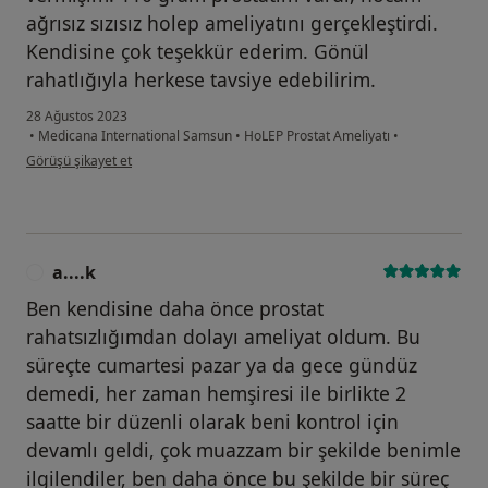
ağrısız sızısız holep ameliyatını gerçekleştirdi.
Kendisine çok teşekkür ederim. Gönül
rahatlığıyla herkese tavsiye edebilirim.
28 Ağustos 2023
•
Medicana International Samsun
•
HoLEP Prostat Ameliyatı
•
kullanıcının görüşüne göre e.....
Görüşü şikayet et
a....k
A
Ben kendisine daha önce prostat
rahatsızlığımdan dolayı ameliyat oldum. Bu
süreçte cumartesi pazar ya da gece gündüz
demedi, her zaman hemşiresi ile birlikte 2
saatte bir düzenli olarak beni kontrol için
devamlı geldi, çok muazzam bir şekilde benimle
ilgilendiler, ben daha önce bu şekilde bir süreç