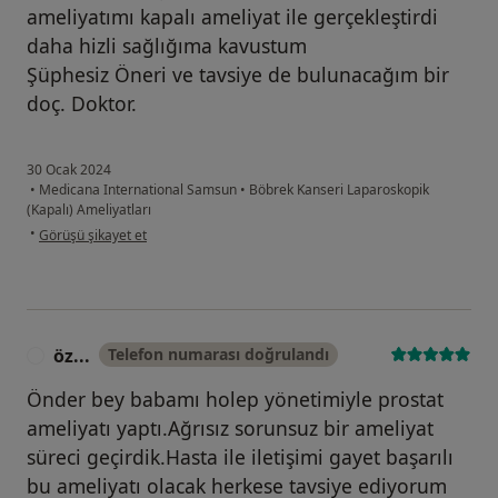
ameliyatımı kapalı ameliyat ile gerçekleştirdi
daha hizli sağlığıma kavustum
Şüphesiz Öneri ve tavsiye de bulunacağım bir
doç. Doktor.
30 Ocak 2024
•
Medicana International Samsun
•
Böbrek Kanseri Laparoskopik
(Kapalı) Ameliyatları
kullanıcının görüşüne göre ay...n
•
Görüşü şikayet et
öz...
Telefon numarası doğrulandı
Ö
Önder bey babamı holep yönetimiyle prostat
ameliyatı yaptı.Ağrısız sorunsuz bir ameliyat
süreci geçirdik.Hasta ile iletişimi gayet başarılı
bu ameliyatı olacak herkese tavsiye ediyorum