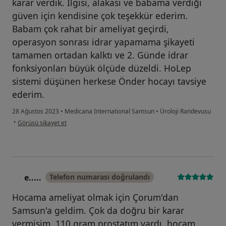
karar verdik. İlgisi, alakası ve babama verdiği
güven için kendisine çok teşekkür ederim.
Babam çok rahat bir ameliyat geçirdi,
operasyon sonrası idrar yapamama şikayeti
tamamen ortadan kalktı ve 2. Günde idrar
fonksiyonları büyük ölçüde düzeldi. HoLep
sistemi düşünen herkese Önder hocayı tavsiye
ederim.
28 Ağustos 2023
•
Medicana International Samsun
•
Üroloji Randevusu
kullanıcının görüşüne göre m.....
•
Görüşü şikayet et
e.....
Telefon numarası doğrulandı
E
Hocama ameliyat olmak için Çorum'dan
Samsun'a geldim. Çok da doğru bir karar
vermişim. 110 gram prostatım vardı, hocam