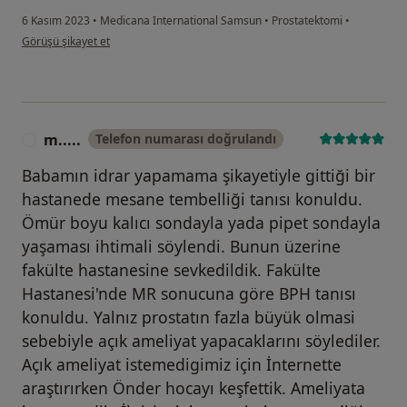
6 Kasım 2023
•
Medicana International Samsun
•
Prostatektomi
•
kullanıcının görüşüne göre öz...
Görüşü şikayet et
m.....
Telefon numarası doğrulandı
M
Babamın idrar yapamama şikayetiyle gittiği bir
hastanede mesane tembelliği tanısı konuldu.
Ömür boyu kalıcı sondayla yada pipet sondayla
yaşaması ihtimali söylendi. Bunun üzerine
fakülte hastanesine sevkedildik. Fakülte
Hastanesi'nde MR sonucuna göre BPH tanısı
konuldu. Yalnız prostatın fazla büyük olmasi
sebebiyle açık ameliyat yapacaklarını söylediler.
Açık ameliyat istemedigimiz için İnternette
araştırırken Önder hocayı keşfettik. Ameliyata