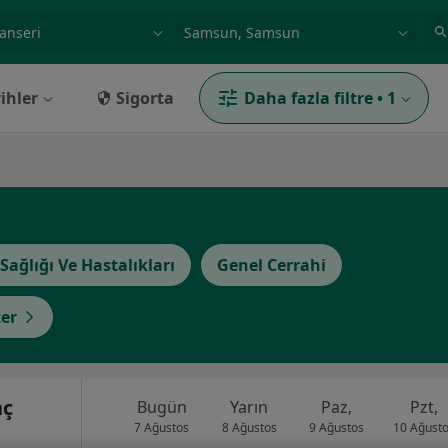
ilgi alanı ve hastalık, isim
örnek: İstanbul
ihler
Sigorta
Daha fazla filtre
•
1
Sağlığı Ve Hastalıkları
Genel Cerrahi
er
nç
Bugün
Yarın
Paz,
Pzt,
7 Ağustos
8 Ağustos
9 Ağustos
10 Ağust