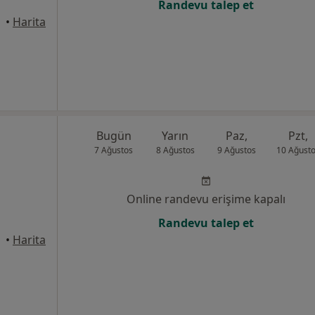
Randevu talep et
Canik
•
Harita
Bugün
Yarın
Paz,
Pzt,
7 Ağustos
8 Ağustos
9 Ağustos
10 Ağust
Online randevu erişime kapalı
Randevu talep et
Canik
•
Harita