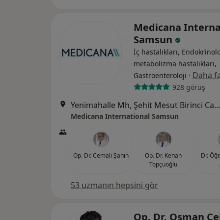
Medicana Interna
Samsun
İç hastalıkları, Endokrinolo
metabolizma hastalıkları,
·
Daha fa
Gastroenteroloji
928 görüş
Yenimahalle Mh, Şehit Mesut Birinci Cad. No:85, 
Medicana International Samsun
Op. Dr. Cemali Şahin
Op. Dr. Kenan
Dr. Öğr
Topçuoğlu
53 uzmanın hepsini gör
Op. Dr. Osman Çe