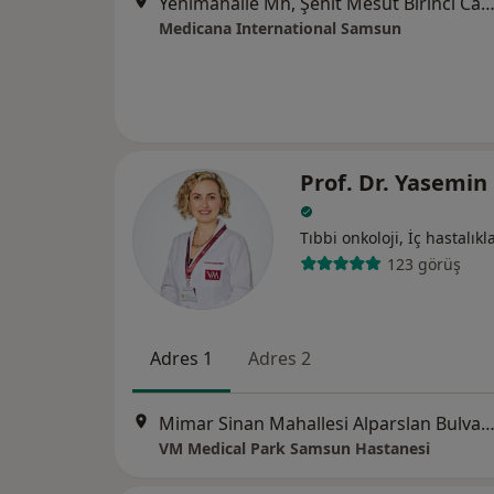
Yenimahalle Mh, Şehit Mesut Birinci Cad. No:85, 
Medicana International Samsun
Prof. Dr. Yasemin
Tıbbi onkoloji, İç hastalıkla
123 görüş
Adres 1
Adres 2
Mimar Sinan Mahallesi Alparslan Bulvarı No:17, A
VM Medical Park Samsun Hastanesi