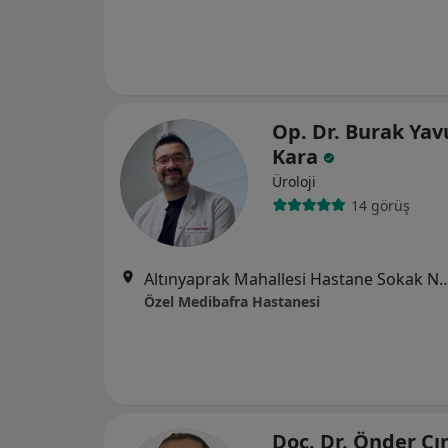
Op. Dr. Burak Yav
Kara
Üroloji
14 görüş
Altınyaprak Mahallesi Hastane Sok
Özel Medibafra Hastanesi
Doç. Dr. Önder Çı