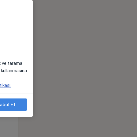
ak ve tarama
i) kullanmasına
Sal,
Çar,
Per,
tikası.
os
11 Ağustos
12 Ağustos
13 Ağustos
abul Et