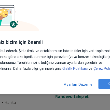
Online randevu erişime kapalı
Randevu talep et
•
Harita
iniz bizim için önemli
abul ederek, Şirketimiz ve ortaklarımızın istatistikler için veri toplam
arınıza göre size içerik sunmak için çerezleri (veya benzer teknolojiler
 olursunuz.Tercihlerinizi istediğiniz zaman ayarlardan görebilir ve
ldırım
Bugün
Yarın
Paz,
Pzt,
lirsiniz. Daha fazla bilgi için inceleyiniz,
Gizlilik Politikası
ve
Çerez Poli
7 Ağustos
8 Ağustos
9 Ağustos
10 Ağust
K
Ayarları Düzenle
Online randevu erişime kapalı
Randevu talep et
•
Harita