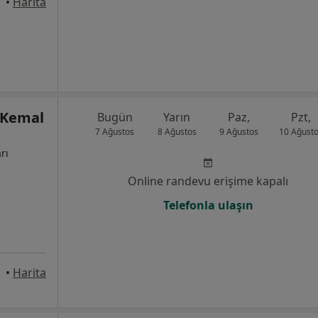
Canik
•
Harita
 Kemal
Bugün
Yarın
Paz,
Pzt,
7 Ağustos
8 Ağustos
9 Ağustos
10 Ağust
rı
Online randevu erişime kapalı
Telefonla ulaşın
takum
•
Harita