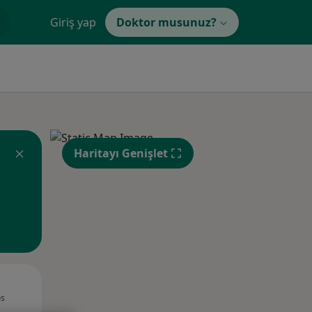
Giriş yap
Doktor musunuz?
Haritayı Genişlet
Sal,
Çar,
Per,
os
11 Ağustos
12 Ağustos
13 Ağustos