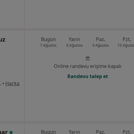
uz
Bugün
Yarın
Paz,
Pzt,
7 Ağustos
8 Ağustos
9 Ağustos
10 Ağust
Online randevu erişime kapalı
Randevu talep et
ak No: 27, Bafra
•
Harita
nar
Bugün
Yarın
Paz,
Pzt,