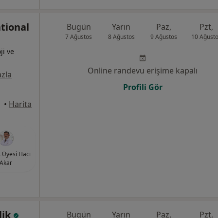
tional
Bugün
Yarın
Paz,
Pzt,
7 Ağustos
8 Ağustos
9 Ağustos
10 Ağust
ji ve
Online randevu erişime kapalı
zla
Profili Gör
Canik
•
Harita
. Üyesi Hacı
Akar
lik
Bugün
Yarın
Paz,
Pzt,