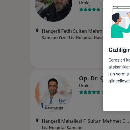
Üroloji
93 görüş
Hançerli Fatih Sultan Mehmet cad. No:155, Samsun
Samsun Özel Liv Hospital Hastanesi
Gizliliğ
Çerezleri k
alışkanlıkl
izin vermiş
Op. Dr. Çağlar Yı
güncelleyebi
Üroloji
30 görüş
Hançerli Mahallesi F. Sultan Mehmet Caddesi No:155, İlkadım
Liv Hospital Samsun