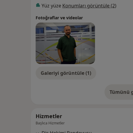
Özellikle ilgilendiği alanlar;
Yüz yüze
Konumları görüntüle (2)
1.Estetik diş hekimliği uygulamaları
-Gülüş tasarımı
Fotoğraflar ve videolar
-Laminat veneerler
-Emax, Empress kronlar
-Zirkonyum kronlar
-Porselen dolgular
-Estetik diş dolguları
2.İmplant
3.Kanal tedavisi ve kanal tedavisi yenileme 
4.Cerrahi diş çekimleri
Galeriyi görüntüle (1)
Tümünü g
de
Hizmetler
Başlıca Hizmetler
Diş Hekimi Randevusu