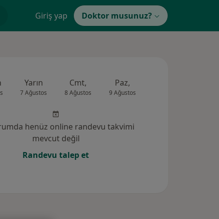
Giriş yap
Doktor musunuz?
n
Yarın
Cmt,
Paz,
Pzt,
Sal,
s
7 Ağustos
8 Ağustos
9 Ağustos
10 Ağustos
11 Ağus
rumda henüz online randevu takvimi
mevcut değil
Randevu talep et