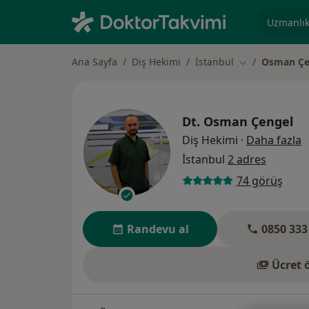
Uzmanlık, 
Ana Sayfa
Diş Hekimi
İstanbul
Osman Çe
Şehir değiştir
Dt.
Osman Çengel
u
Diş Hekimi
·
Daha fazla
İstanbul
2 adres
74 görüş
Randevu al
0850 333
Ücret 