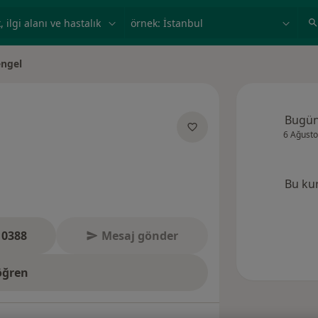
ilgi alanı ve hastalık, isim
örnek: İstanbul
ngel
Bugü
6 Ağusto
zmanliklar hakkinda
Bu ku
 0388
Mesaj gönder
öğren