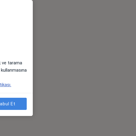
ak ve tarama
i) kullanmasına
tikası.
abul Et