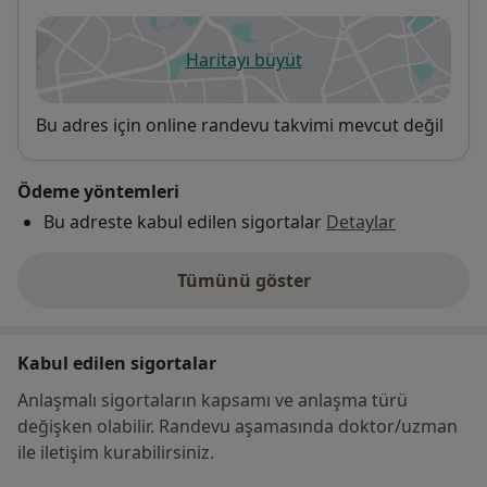
Haritayı büyüt
yeni bir sekmede açılır
Uygunluk
Bu adres için online randevu takvimi mevcut değil
Ödeme yöntemleri
Bu adreste kabul edilen sigortalar
Detaylar
Tümünü göster
adres hakkında
Kabul edilen sigortalar
Anlaşmalı sigortaların kapsamı ve anlaşma türü
değişken olabilir. Randevu aşamasında doktor/uzman
ile iletişim kurabilirsiniz.