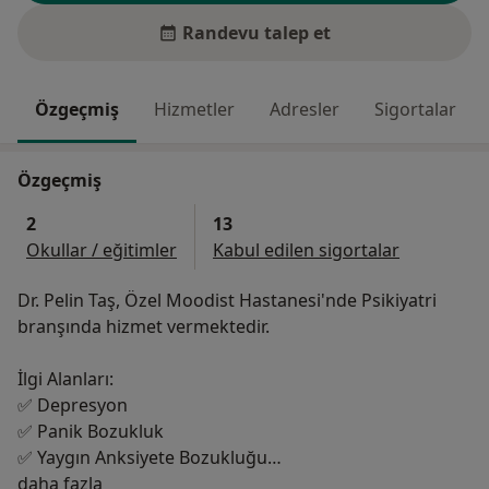
Randevu talep et
Özgeçmiş
Hizmetler
Adresler
Sigortalar
Özgeçmiş
2
13
Okullar / eğitimler
Kabul edilen sigortalar
Dr. Pelin Taş, Özel Moodist Hastanesi'nde Psikiyatri
branşında hizmet vermektedir.
İlgi Alanları:
✅ Depresyon
✅ Panik Bozukluk
✅ Yaygın Anksiyete Bozukluğu
Hakkımda
✅ Sosyal Fobi
daha fazla