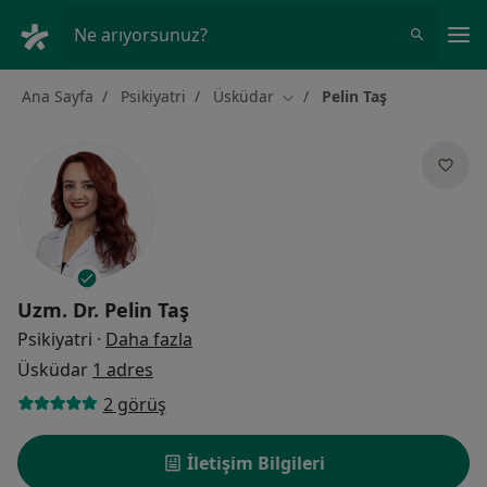
An
Ne arıyorsunuz?
Ana Sayfa
Psikiyatri
Üsküdar
Pelin Taş
Şehir değiştir
Uzm. Dr.
Pelin Taş
uzmanliklar hakkinda
Psikiyatri
·
Daha fazla
Üsküdar
1 adres
2 görüş
İletişim Bilgileri