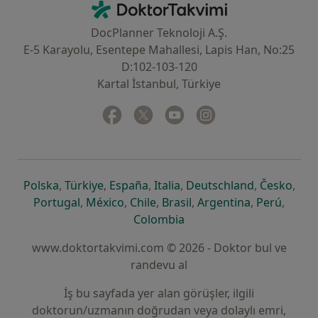
DoktorTakvimi - Ana Sayfa
DocPlanner Teknoloji A.Ş.
E-5 Karayolu, Esentepe Mahallesi, Lapis Han, No:25
D:102-103-120
Kartal İstanbul, Türkiye
Facebook
yeni bir sekmede açılır
Twitter
yeni bir sekmede açılır
Youtube
yeni bir sekmede açılır
Instagram
yeni bir sekmede aç
yeni bir sekmede açılır
yeni bir sekmede açılır
yeni bir sekmede açılır
yeni bir sekmede açılır
yeni bir sek
yeni 
Polska
,
Türkiye
,
España
,
Italia
,
Deutschland
,
Česko
,
yeni bir sekmede açılır
yeni bir sekmede açılır
yeni bir sekmede açılır
yeni bir sekmede açılır
yeni bir sekm
yeni bi
Portugal
,
México
,
Chile
,
Brasil
,
Argentina
,
Perú
,
yeni bir sekmede açılır
Colombia
www.doktortakvimi.com © 2026 - Doktor bul ve
randevu al
İş bu sayfada yer alan görüşler, ilgili
doktorun/uzmanın doğrudan veya dolaylı emri,