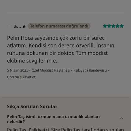
a....e
Telefon numarası doğrulandı
A
Pelin Hoca sayesinde çok zorlu bir süreci
atlattım. Kendisi son derece özverili, insanın
ruhuna dokunan bir doktor. Tüm moodist
ekibine sevgilerimle..
5 Nisan 2025
•
Özel Moodist Hastanesi
•
Psikiyatri Randevusu
•
kullanıcının görüşüne göre a....e
Görüşü şikayet et
Sıkça Sorulan Sorular
Pelin Taş isimli uzmanın ana uzmanlık alanları
nelerdir?
Pelin Taş, Psikiyatri. Size Pelin Taş tarafından sunulan