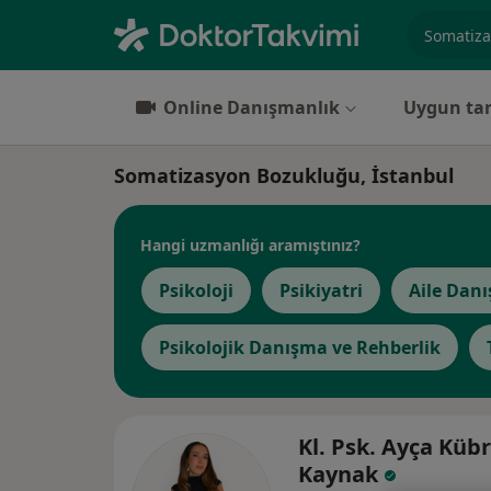
Uzmanlık, 
Online Danışmanlık
Uygun tar
Somatizasyon Bozukluğu, İstanbul
Hangi uzmanlığı aramıştınız?
Psikoloji
Psikiyatri
Aile Dan
Psikolojik Danışma ve Rehberlik
Kl. Psk. Ayça Küb
Kaynak