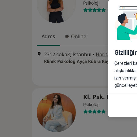
Psikoloji
10 görüş
Adres
Online
Gizliliğ
2312 sokak, İstanbul
•
Harita
Klinik Psikolog Ayça Kübra Kaynak
Çerezleri k
alışkanlıkl
izin vermiş
güncelleyebi
Kl. Psk. Esin Coşa
Psikoloji
19 görüş