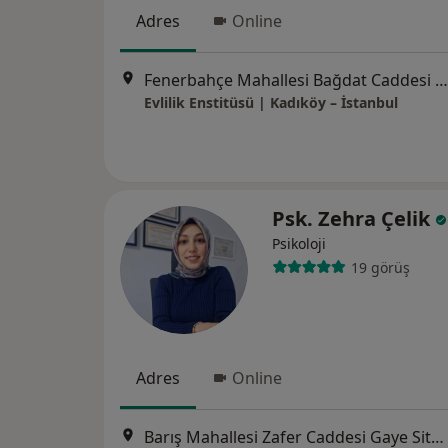
Adres
Online
Fenerbahçe Mahallesi Bağdat Caddesi No: 216A/23 İrfan Bey Apartmanı, Kadıköy
Evlilik Enstitüsü | Kadıköy – İstanbul
Psk. Zehra Çelik
Psikoloji
19 görüş
Adres
Online
Barış Mahallesi Zafer Caddesi Gaye Sitesi C1 Blok K:1 D:2 Beylikdüzü, İstanbul