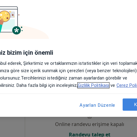
Online randevu erişime kapalı
Randevu talep et
iniz bizim için önemli
abul ederek, Şirketimiz ve ortaklarımızın istatistikler için veri toplam
arınıza göre size içerik sunmak için çerezleri (veya benzer teknolojiler
 olursunuz.Tercihlerinizi istediğiniz zaman ayarlardan görebilir ve
lirsiniz. Daha fazla bilgi için inceleyiniz,
Gizlilik Politikası
ve
Çerez Poli
r
Bugün
Yarın
Sal,
Çar,
9 Ağustos
10 Ağustos
11 Ağustos
12 Ağust
K
Ayarları Düzenle
Online randevu erişime kapalı
Randevu talep et