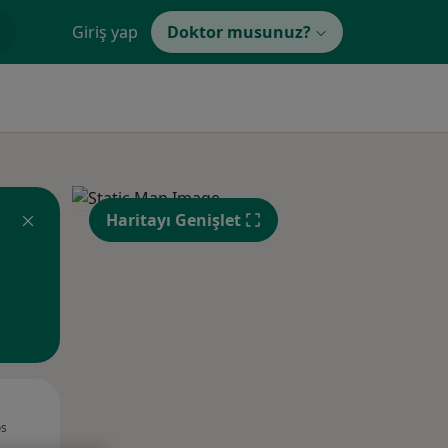
Giriş yap
Doktor musunuz?
Haritayı Genişlet
Per,
Cum,
Cmt,
os
13 Ağustos
14 Ağustos
15 Ağustos