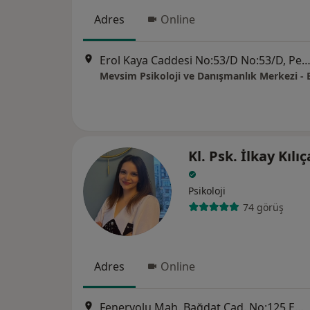
Adres
Online
Erol Kaya Caddesi No:53/D No:53/D, Pe
Kl. Psk. İlkay Kılı
Psikoloji
74 görüş
Adres
Online
Feneryolu Mah. Bağdat Cad. No:125 Emre Apt. Kat:4 Daire:13, Kadıköy