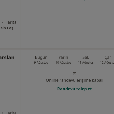
ndik
•
Harita
Mevsim Psikoloji ve Danışmanlık Merkezi - Esin Coşar
çarslan
Bugün
Yarın
Sal,
Çar,
9 Ağustos
10 Ağustos
11 Ağustos
12 Ağust
Online randevu erişime kapalı
Randevu talep et
•
Harita