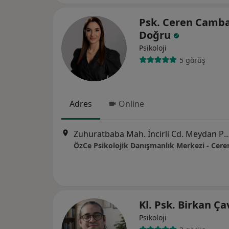
Psk. Ceren Camb
Doğru
Psikoloji
5 görüş
Adres
Online
Zuhuratbaba Mah. İncirli Cd. Meydan Plaza No:17 Kat:2 D
ÖzCe Psikolojik Danışmanlık Merkezi - Cer
Kl. Psk. Birkan Ç
Psikoloji