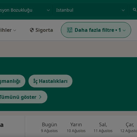
ilgi alanı ve hastalık, isim
örnek: İstanbul
ihler
Sigorta
Daha fazla filtre
•
1
ışmanlığı
İç Hastalıkları
Tümünü göster
ra
Bugün
Yarın
Sal,
Çar,
9 Ağustos
10 Ağustos
11 Ağustos
12 Ağust