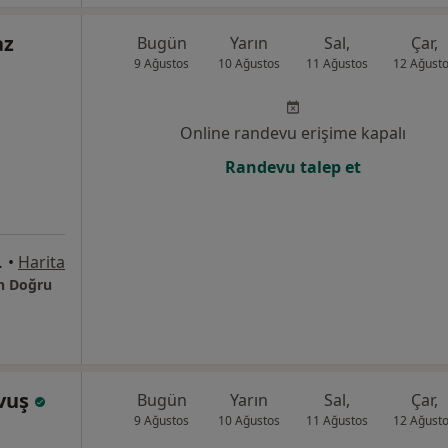
az
Bugün
Yarın
Sal,
Çar,
9 Ağustos
10 Ağustos
11 Ağustos
12 Ağust
Online randevu erişime kapalı
Randevu talep et
aire:10, Bakırköy
•
Harita
en Doğru
avuş
Bugün
Yarın
Sal,
Çar,
9 Ağustos
10 Ağustos
11 Ağustos
12 Ağust