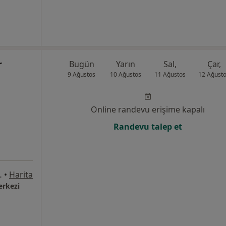
r
Bugün
Yarın
Sal,
Çar,
9 Ağustos
10 Ağustos
11 Ağustos
12 Ağust
Online randevu erişime kapalı
Randevu talep et
ok D: 26, Başakşehir
•
Harita
erkezi