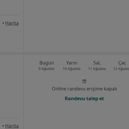
•
Harita
Bugün
Yarın
Sal,
Çar,
9 Ağustos
10 Ağustos
11 Ağustos
12 Ağust
Online randevu erişime kapalı
Randevu talep et
•
Harita