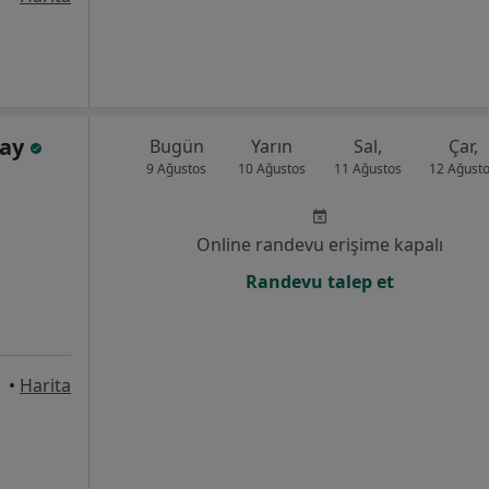
bay
Bugün
Yarın
Sal,
Çar,
9 Ağustos
10 Ağustos
11 Ağustos
12 Ağust
Online randevu erişime kapalı
Randevu talep et
•
Harita