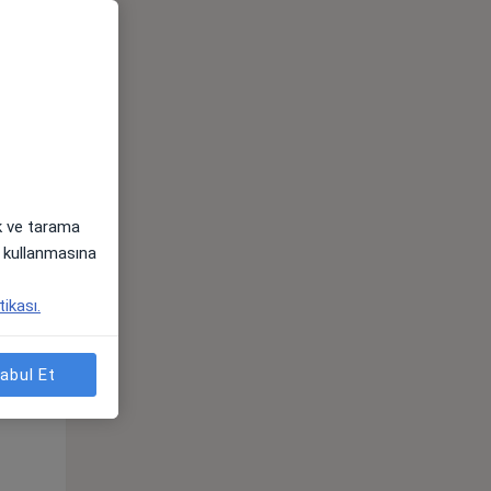
ak ve tarama
i) kullanmasına
tikası.
Per,
Cum,
Cmt,
os
13 Ağustos
14 Ağustos
15 Ağustos
abul Et