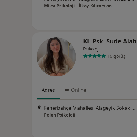
Milea Psikoloji - İlkay Kılıçarslan
Kl. Psk. Sude Ala
Psikoloji
16 görüş
Adres
Online
Fenerbahçe Mahallesi Alageyik Sokak No:21/6, Kadıköy
Polen Psikoloji