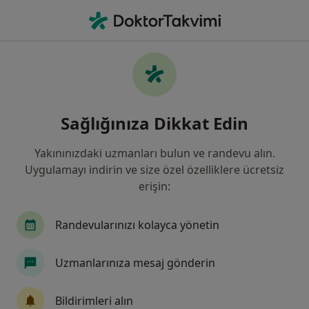
An
Psikiyatri • Pendik, İstanbul
Filters
Sigorta:
Inter Partner Assista
Pendik bölgesinde Inter Partner Assistance
Sağlığınıza Dikkat Edin
kabul eden Psikiyatristler
Yakınınızdaki uzmanları bulun ve randevu alın.
Uygulamayı indirin ve size özel özelliklere ücretsiz
erişin:
Randevularınızı kolayca yönetin
Uzmanlarınıza mesaj gönderin
Uzm. Dr. Orhan Karaca
Psikiyatri
Bildirimleri alın
15 görüş