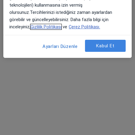
Pendik Bölge Hastanesi
teknolojileri) kullanmasına izin vermiş
Bu kurumda online uygunluğu bulunan bir doktor veya uzman bulunamadı
olursunuz.Tercihlerinizi istediğiniz zaman ayarlardan
görebilir ve güncelleyebilirsiniz. Daha fazla bilgi için
Profili Gör
inceleyiniz,
Gizlilik Politikası
ve
Çerez Politikası.
Kabul Et
Ayarları Düzenle
Özel Sancaktepe Bölge Hastanesi
·
Daha fazla
Psikiyatri, İç hastalıkları, Gastroenteroloji
67 görüş
Osmangazi Caddesi No:34 Sarigazi, Sancaktepe / İstanbul, İstanbul
•
Harita
Özel Sancaktepe Bölge Hastanesi