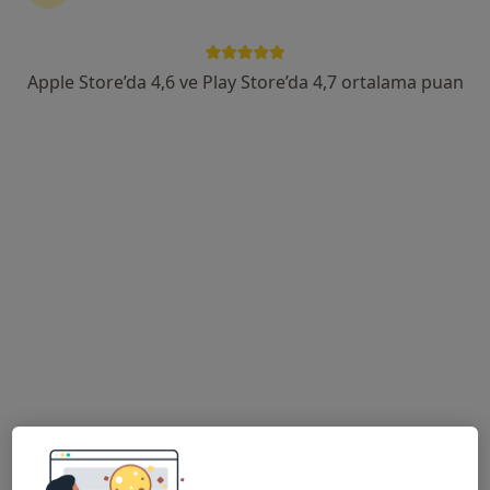
Kurtköy Mah. Ankara Cad. No: 390/3, Pendik
•
Harita
Kurtköy Ersoy Hastanesi
Bu uzman ilgili adres için online danışmanlık/takvim sunmuyor.
Apple Store’da 4,6 ve Play Store’da 4,7 ortalama puan
Randevu talep et
Kurtköy Ersoy Hastanesi
·
Daha fazla
Psikiyatri, İç hastalıkları, Kardiyoloji
112 görüş
Kurtköy Mah. Ankara Cad. No: 390/3, Pendik
•
Harita
Kurtköy Ersoy Hastanesi