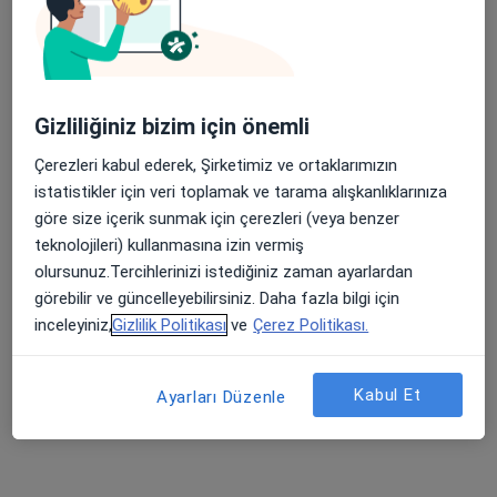
Dr. Fatma Oya
Demirer
Psikiyatri
Gizliliğiniz bizim için önemli
Bu kurumda online uygunluğu bulunan bir doktor veya uzman bulunamadı
Çerezleri kabul ederek, Şirketimiz ve ortaklarımızın
istatistikler için veri toplamak ve tarama alışkanlıklarınıza
Profili Gör
göre size içerik sunmak için çerezleri (veya benzer
teknolojileri) kullanmasına izin vermiş
olursunuz.Tercihlerinizi istediğiniz zaman ayarlardan
görebilir ve güncelleyebilirsiniz. Daha fazla bilgi için
inceleyiniz,
Gizlilik Politikası
ve
Çerez Politikası.
Kabul Et
Ayarları Düzenle
Uzm. Dr. Orhan Karaca
Psikiyatri