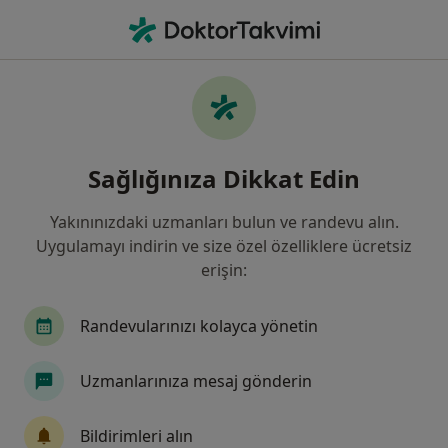
An
Psikiyatri • Pendik, İstanbul
Filters
Sigorta:
SGK
Harit
Pendik bölgesinde SGK kabul eden
Sağlığınıza Dikkat Edin
Psikiyatristler
Yakınınızdaki uzmanları bulun ve randevu alın.
Uygulamayı indirin ve size özel özelliklere ücretsiz
erişin:
Randevularınızı kolayca yönetin
Uzmanlarınıza mesaj gönderin
Dr. Fatma Oya Demirer
Psikiyatri
Bildirimleri alın