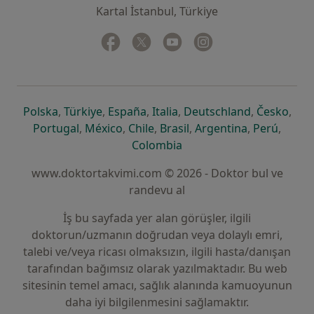
Kartal İstanbul, Türkiye
Facebook
yeni bir sekmede açılır
Twitter
yeni bir sekmede açılır
Youtube
yeni bir sekmede açılır
Instagram
yeni bir sekmede aç
yeni bir sekmede açılır
yeni bir sekmede açılır
yeni bir sekmede açılır
yeni bir sekmede açılır
yeni bir sek
yeni 
Polska
,
Türkiye
,
España
,
Italia
,
Deutschland
,
Česko
,
yeni bir sekmede açılır
yeni bir sekmede açılır
yeni bir sekmede açılır
yeni bir sekmede açılır
yeni bir sekm
yeni bi
Portugal
,
México
,
Chile
,
Brasil
,
Argentina
,
Perú
,
yeni bir sekmede açılır
Colombia
www.doktortakvimi.com © 2026 - Doktor bul ve
randevu al
İş bu sayfada yer alan görüşler, ilgili
doktorun/uzmanın doğrudan veya dolaylı emri,
talebi ve/veya ricası olmaksızın, ilgili hasta/danışan
tarafından bağımsız olarak yazılmaktadır. Bu web
sitesinin temel amacı, sağlık alanında kamuoyunun
daha iyi bilgilenmesini sağlamaktır.