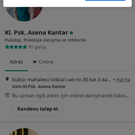
Kl. Psk. Asena Kantar
Psikoloji, Psikolojik danışma ve rehberlik
91 görüş
Adres
Online
Kültür mahallesi istiklal cad no:30 kat 3 daire 5, İzmir
•
Harita
Uzm.Kl.Psk. Asena Kantar
Bu uzman ilgili adres için online danışmanlık/takvim sunmuyor.
Randevu talep et