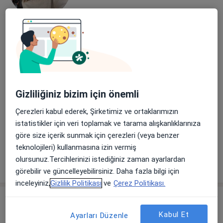
Psk. Seray Altın
Psikoloji
19 görüş
Adres
Online
Gizliliğiniz bizim için önemli
Çerezleri kabul ederek, Şirketimiz ve ortaklarımızın
Kazım Dirik Mah. İstiklal Cad. Ceylan Apt. No:68 İç Kapı:6, Aliaga, Izmir, Turkey, İzmir
•
Harita
istatistikler için veri toplamak ve tarama alışkanlıklarınıza
Psk. Seray Altın
göre size içerik sunmak için çerezleri (veya benzer
Bu uzman ilgili adres için online danışmanlık/takvim sunmuyor.
teknolojileri) kullanmasına izin vermiş
olursunuz.Tercihlerinizi istediğiniz zaman ayarlardan
Randevu talep et
görebilir ve güncelleyebilirsiniz. Daha fazla bilgi için
inceleyiniz,
Gizlilik Politikası
ve
Çerez Politikası.
Kabul Et
Ayarları Düzenle