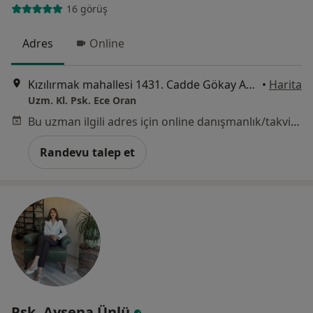
16 görüş
Adres
Online
Kızılırmak mahallesi 1431. Cadde Gökay Apartmanı No 31/29, Ankara
•
Harita
Uzm. Kl. Psk. Ece Oran
Bu uzman ilgili adres için online danışmanlık/takvim sunmuyor.
Randevu talep et
Psk. Aysena Ünlü