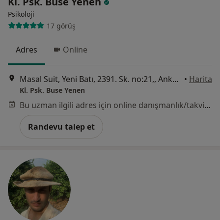
Kl. Psk. Buse Yenen
Psikoloji
17 görüş
Adres
Online
Masal Suit, Yeni Batı, 2391. Sk. no:21,, Ankara
•
Harita
Kl. Psk. Buse Yenen
Bu uzman ilgili adres için online danışmanlık/takvim sunmuyor.
Randevu talep et