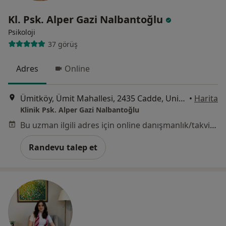
Kl. Psk. Alper Gazi Nalbantoğlu
Psikoloji
37 görüş
Adres
Online
Ümitköy, Ümit Mahallesi, 2435 Cadde, Unique Center Ümitköy, No:6/8, 2. Kat, Çankaya, Ankara, Ankara
•
Harita
Klinik Psk. Alper Gazi Nalbantoğlu
Bu uzman ilgili adres için online danışmanlık/takvim sunmuyor.
Randevu talep et