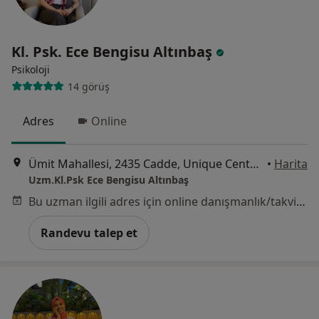
Kl. Psk. Ece Bengisu Altınbaş
Psikoloji
14 görüş
Adres
Online
Ümit Mahallesi, 2435 Cadde, Unique Center Ümitköy, No:6/8, 2. Kat, Ankara
•
Harita
Uzm.Kl.Psk Ece Bengisu Altınbaş
Bu uzman ilgili adres için online danışmanlık/takvim sunmuyor.
Randevu talep et