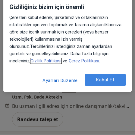
Gizliliğiniz bizim için önemli
Çerezleri kabul ederek, Şirketimiz ve ortaklarımızın
istatistikler için veri toplamak ve tarama alışkanlıklarınıza
göre size içerik sunmak için çerezleri (veya benzer
teknolojileri) kullanmasına izin vermiş
Kl. Psk. Bade Aktekin
olursunuz.Tercihlerinizi istediğiniz zaman ayarlardan
Psikoloji
görebilir ve güncelleyebilirsiniz. Daha fazla bilgi için
14 görüş
inceleyiniz,
Gizlilik Politikası
ve
Çerez Politikası.
Adres
Online
Kabul Et
Ayarları Düzenle
2096. Sokak, Ankara
•
Harita
Uzm. Psk. Bade Aktekin
Bu uzman ilgili adres için online danışmanlık/takvim sunmuyor.
Randevu talep et