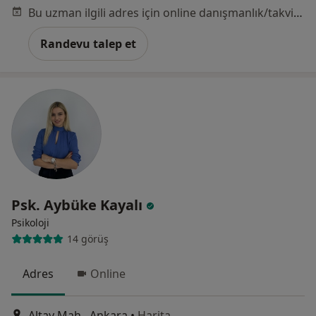
Bu uzman ilgili adres için online danışmanlık/takvim sunmuyor.
Randevu talep et
Psk. Aybüke Kayalı
Psikoloji
14 görüş
Adres
Online
Altay Mah., Ankara
•
Harita