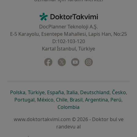
İletişim
DoktorTakvimi - Ana Sayfa
DocPlanner Teknoloji A.Ş.
E-5 Karayolu, Esentepe Mahallesi, Lapis Han, No:25
D:102-103-120
Kartal İstanbul, Türkiye
Facebook
yeni bir sekmede açılır
Twitter
yeni bir sekmede açılır
Youtube
yeni bir sekmede açılır
Instagram
yeni bir sekmede aç
yeni bir sekmede açılır
yeni bir sekmede açılır
yeni bir sekmede açılır
yeni bir sekmede açılır
yeni bir sek
yeni 
Polska
,
Türkiye
,
España
,
Italia
,
Deutschland
,
Česko
,
yeni bir sekmede açılır
yeni bir sekmede açılır
yeni bir sekmede açılır
yeni bir sekmede açılır
yeni bir sekm
yeni bi
Portugal
,
México
,
Chile
,
Brasil
,
Argentina
,
Perú
,
yeni bir sekmede açılır
Colombia
www.doktortakvimi.com © 2026 - Doktor bul ve
randevu al