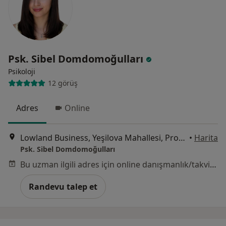
Psk. Sibel Domdomoğulları
Psikoloji
12 görüş
Adres
Online
Lowland Business, Yeşilova Mahallesi, Prof. Dr. Necmettin Erbakan Bulvarı, 4002. Cad. Kat:7 No:31, Ankara
•
Harita
Psk. Sibel Domdomoğulları
Bu uzman ilgili adres için online danışmanlık/takvim sunmuyor.
Randevu talep et