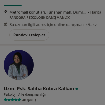
Metromall konutları, Tunahan mah. Dumlupınar 30 Ağustos cd. F blok no:22, Ankara
•
Harita
PANDORA PSİKOLOJİK DANIŞMANLIK
Bu uzman ilgili adres için online danışmanlık/takvim sunmuyor.
Randevu talep et
Uzm. Psk. Saliha Kübra Kalkan
Psikoloji, Aile danışmanlığı
40 görüş