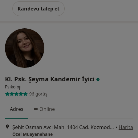
Randevu talep et
Kl. Psk. Şeyma Kandemir İyici
Psikoloji
96 görüş
Adres
Online
Şehit Osman Avcı Mah. 1404 Cad. Kozmodern Blok No: 5B İç Kapı No: 88, Ankara
•
Harita
Özel Muayenehane