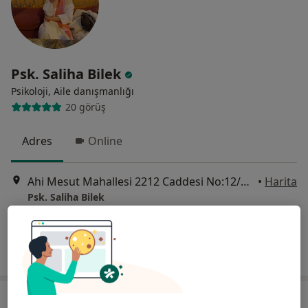
Psk. Saliha Bilek
Psikoloji, Aile danışmanlığı
20 görüş
Adres
Online
Ahi Mesut Mahallesi 2212 Caddesi No:12/13, Ankara
•
Harita
Psk. Saliha Bilek
Bu uzman ilgili adres için online danışmanlık/takvim sunmuyor.
Randevu talep et