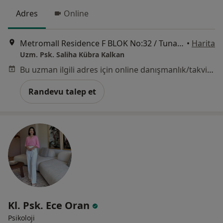
Adres
Online
Metromall Residence F BLOK No:32 / Tunahan, Dumlupınar 30 Ağustos Cd. No:2/A, 06824 Etimesgut/Ankara, Ankara
•
Harita
Uzm. Psk. Saliha Kübra Kalkan
Bu uzman ilgili adres için online danışmanlık/takvim sunmuyor.
Randevu talep et
Kl. Psk. Ece Oran
Psikoloji