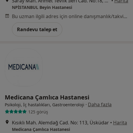
Saray Mah. Ahmet Tevfik İleri Cad. No:18, Ümraniye, Ümraniye
•
Harita
NPİSTANBUL Beyin Hastanesi
Bu uzman ilgili adres için online danışmanlık/takvim sunmuyor.
Randevu talep et
Medicana Çamlıca Hastanesi
·
Daha fazla
Psikoloji, İç hastalıkları, Gastroenteroloji
125 görüş
Kısıklı Mah. Alemdağ Cad. No: 113, Üsküdar
•
Harita
Medicana Çamlıca Hastanesi