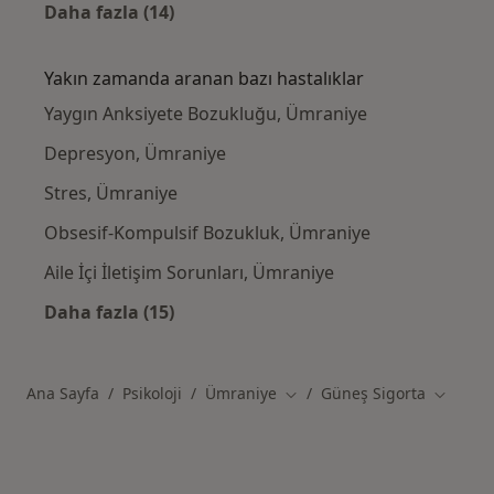
Daha fazla (14)
Kategoride daha fazlası: Güneş Sigorta kabu
Yakın zamanda aranan bazı hastalıklar
Yaygın Anksiyete Bozukluğu, Ümraniye
Depresyon, Ümraniye
Stres, Ümraniye
Obsesif-Kompulsif Bozukluk, Ümraniye
Aile İçi İletişim Sorunları, Ümraniye
Daha fazla (15)
Kategoride daha fazlası: Yakın zamanda ara
Ana Sayfa
Psikoloji
Ümraniye
Güneş Sigorta
Şehir değiştir
Şehir de