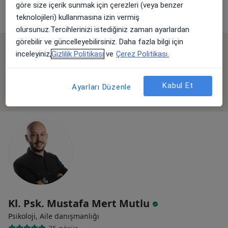
göre size içerik sunmak için çerezleri (veya benzer
Profili Gör
teknolojileri) kullanmasına izin vermiş
olursunuz.Tercihlerinizi istediğiniz zaman ayarlardan
görebilir ve güncelleyebilirsiniz. Daha fazla bilgi için
Online danışmanlık mevcut
inceleyiniz,
Gizlilik Politikası
ve
Çerez Politikası.
Bölgenizdeki uzmanlar yüz yüze ziyaretler için
Kabul Et
müsait değil. Bunun yerine online danışmanlığını
Ayarları Düzenle
deneyin
Kl. Psk. Mustafa Mert Mutlu
Psikoloji, Aile danışmanlığı