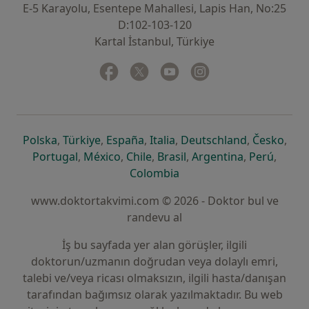
E-5 Karayolu, Esentepe Mahallesi, Lapis Han, No:25
D:102-103-120
Kartal İstanbul, Türkiye
Facebook
yeni bir sekmede açılır
Twitter
yeni bir sekmede açılır
Youtube
yeni bir sekmede açılır
Instagram
yeni bir sekmede aç
yeni bir sekmede açılır
yeni bir sekmede açılır
yeni bir sekmede açılır
yeni bir sekmede açılır
yeni bir sek
yeni 
Polska
,
Türkiye
,
España
,
Italia
,
Deutschland
,
Česko
,
yeni bir sekmede açılır
yeni bir sekmede açılır
yeni bir sekmede açılır
yeni bir sekmede açılır
yeni bir sekm
yeni bi
Portugal
,
México
,
Chile
,
Brasil
,
Argentina
,
Perú
,
yeni bir sekmede açılır
Colombia
www.doktortakvimi.com © 2026 - Doktor bul ve
randevu al
İş bu sayfada yer alan görüşler, ilgili
doktorun/uzmanın doğrudan veya dolaylı emri,
talebi ve/veya ricası olmaksızın, ilgili hasta/danışan
tarafından bağımsız olarak yazılmaktadır. Bu web