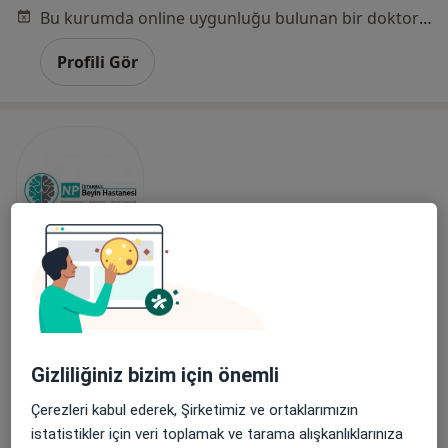
Bu kurumda online uygunluğu bulunan bir doktor veya uzman bulunamadı
Profili Gör
NPİSTANBUL Beyin Hastanesi
·
Daha fazla
Psikoloji, İç hastalıkları, Kardiyoloji
108 görüş
Gizliliğiniz bizim için önemli
Saray Mah. Ahmet Tevfik İleri Cad. No:18, Ümraniye, Ümraniye
•
Harita
NPİSTANBUL Beyin Hastanesi
Çerezleri kabul ederek, Şirketimiz ve ortaklarımızın
Bu kurumda online uygunluğu bulunan bir doktor veya uzman bulunamadı
istatistikler için veri toplamak ve tarama alışkanlıklarınıza