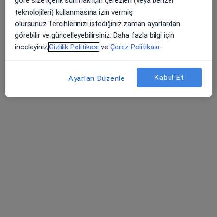
göre size içerik sunmak için çerezleri (veya benzer
Bağlarbaşı, Feyzullah Cad. No:39, Maltepe
•
Harita
teknolojileri) kullanmasına izin vermiş
İstanbul Maltepe Üniversitesi Tıp Fakültesi Hastanesi
olursunuz.Tercihlerinizi istediğiniz zaman ayarlardan
Bu uzman ilgili adres için online danışmanlık/takvim sunmuyor.
görebilir ve güncelleyebilirsiniz. Daha fazla bilgi için
inceleyiniz,
Gizlilik Politikası
ve
Çerez Politikası.
Randevu talep et
Kabul Et
Ayarları Düzenle
Doç. Dr. Vahit Mutlu
Genel cerrahi
235 görüş
Küçükbakkalköy, Vedat Günyol Cd. No:28-30, 34750 Ataşehir, İstanbul
•
Harita
Memorial - Ataşehir Hastanesi