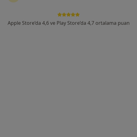
Alemdağ Yanyolu Cad. No:36, Üsküdar
•
Harita
Özel Çamlıca Erdem Hastanesi
Bu uzman ilgili adres için online danışmanlık/takvim sunmuyor.
Apple Store’da 4,6 ve Play Store’da 4,7 ortalama puan
Randevu talep et
Uygun olan doktor/uzmanlar
Bu doktor/uzmanlar Ümraniye, İstanbul aramanıza
yakın bölgelerde bulunuyor.