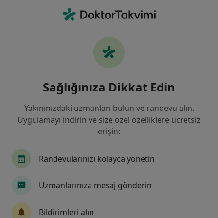
An
Genel Cerrahi • Ümraniye, İstanbul
Filters
Sigorta:
Güneş Sigorta
Ümraniye bölgesinde Güneş Sigorta kabul
Sağlığınıza Dikkat Edin
eden Genel Cerrahlar
Yakınınızdaki uzmanları bulun ve randevu alın.
Uygulamayı indirin ve size özel özelliklere ücretsiz
erişin:
Randevularınızı kolayca yönetin
Uzmanlarınıza mesaj gönderin
Doç. Dr. Ali Solmaz
Genel cerrahi
Bildirimleri alın