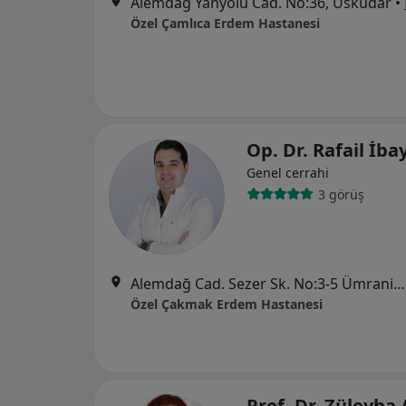
Alemdağ Yanyolu Cad. No:36, Üsküdar
•
Özel Çamlıca Erdem Hastanesi
Op. Dr. Rafail İb
Genel cerrahi
3 görüş
Alemdağ Cad. Sezer Sk. No:3-5 Ümraniye - İstanbul, Ümraniye
Özel Çakmak Erdem Hastanesi
Prof. Dr. Züleyha