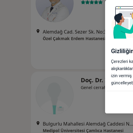
1 görüş
Alemdağ Cad. Sezer Sk. No:3-5 Ümraniye - İstanbul, Ümraniye
Özel Çakmak Erdem Hastanesi
Gizliliğ
Çerezleri k
alışkanlıkl
izin vermiş
Doç. Dr. İdris Kur
güncelleyebi
Genel cerrahi
Bulgurlu Mahallesi Alemdağ Caddesi No:100, Üsk
Medipol Üniversitesi Çamlıca Hastanesi