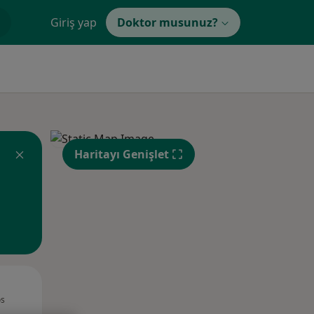
Giriş yap
Doktor musunuz?
Haritayı Genişlet
Per,
Cum,
Cmt,
os
13 Ağustos
14 Ağustos
15 Ağustos