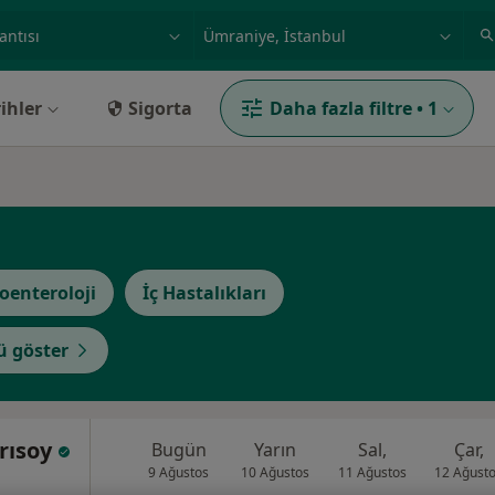
ilgi alanı ve hastalık, isim
örnek: İstanbul
ihler
Sigorta
Daha fazla filtre
•
1
oenteroloji
İç Hastalıkları
 göster
Arısoy
Bugün
Yarın
Sal,
Çar,
9 Ağustos
10 Ağustos
11 Ağustos
12 Ağust