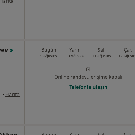
Harita
ayev
Bugün
Yarın
Sal,
Çar,
9 Ağustos
10 Ağustos
11 Ağustos
12 Ağust
Online randevu erişime kapalı
Telefonla ulaşın
•
Harita
 Akkan
Bugün
Yarın
Sal,
Çar,