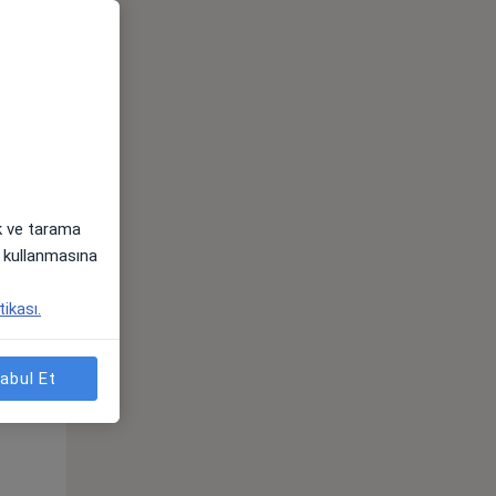
ak ve tarama
i) kullanmasına
Per,
Cum,
Cmt,
tikası.
os
13 Ağustos
14 Ağustos
15 Ağustos
abul Et