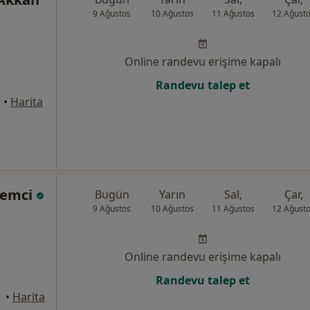
9 Ağustos
10 Ağustos
11 Ağustos
12 Ağust
Online randevu erişime kapalı
Randevu talep et
l
•
Harita
ademci
Bugün
Yarın
Sal,
Çar,
9 Ağustos
10 Ağustos
11 Ağustos
12 Ağust
Online randevu erişime kapalı
Randevu talep et
üdar
•
Harita