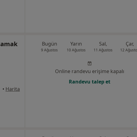
açamak
Bugün
Yarın
Sal,
Çar,
9 Ağustos
10 Ağustos
11 Ağustos
12 Ağust
Online randevu erişime kapalı
Randevu talep et
•
Harita