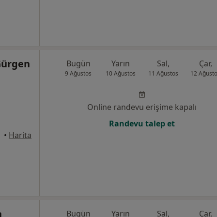
Gürgen
Bugün
Yarın
Sal,
Çar,
9 Ağustos
10 Ağustos
11 Ağustos
12 Ağust
Online randevu erişime kapalı
Randevu talep et
•
Harita
n
Bugün
Yarın
Sal,
Çar,