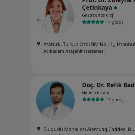
Çetinkaya
Gastroenteroloji
14 görüş
Atatürk, Turgut Özal Blv. No:11,, İstanbu
Acıbadem Ataşehir Hastanesi
Doç. Dr. Refik B
Genel cerrahi
17 görüş
Bulgurlu Mahallesi Alemdağ Caddesi No:100, Üsk