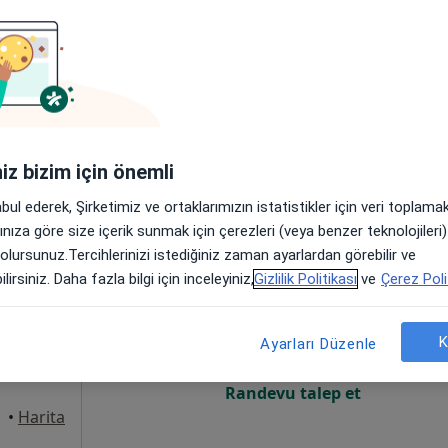
Online randevu erişime kapalı
Randevu talep et
•
Harita
iniz bizim için önemli
abul ederek, Şirketimiz ve ortaklarımızın istatistikler için veri toplam
arınıza göre size içerik sunmak için çerezleri (veya benzer teknolojiler
 olursunuz.Tercihlerinizi istediğiniz zaman ayarlardan görebilir ve
tuluş
Bugün
Yarın
Sal,
Çar,
lirsiniz. Daha fazla bilgi için inceleyiniz,
Gizlilik Politikası
ve
Çerez Poli
9 Ağustos
10 Ağustos
11 Ağustos
12 Ağust
K
Ayarları Düzenle
Online randevu erişime kapalı
Randevu talep et
üdar
•
Harita