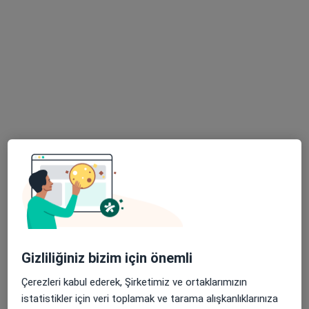
Prof. Dr. Hüseyin
Op. Dr. Seçkin
Doç. Dr. Mehmet
Kazim Bektaşoğlu
Kaçamak
Mustafa Altıntaş
Genel cerrahi
Genel cerrahi
Genel cerrahi
Bu kurumda online uygunluğu bulunan bir doktor veya uzman bulunamadı
Profili Gör
Uygun olan doktor/uzmanlar
Bu doktor/uzmanlar Ümraniye, İstanbul aramanıza
yakın bölgelerde bulunuyor.
Gizliliğiniz bizim için önemli
Çerezleri kabul ederek, Şirketimiz ve ortaklarımızın
istatistikler için veri toplamak ve tarama alışkanlıklarınıza