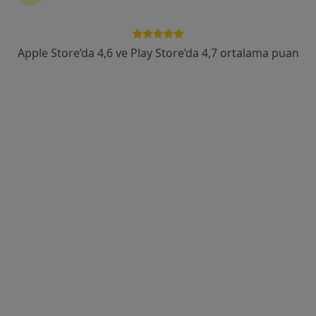
Kısıklı Mah. Alemdağ Cad. No: 113, Üsküdar
•
Harita
Medicana Çamlıca Hastanesi
Bu uzman ilgili adres için online danışmanlık/takvim sunmuyor.
Apple Store’da 4,6 ve Play Store’da 4,7 ortalama puan
Randevu talep et
Prof. Dr. Yılmaz Bilsel
Genel cerrahi
Yamanevler Mahallesi Site Yolu Caddesi No:7, Ümraniye
•
Harita
Özel Hisar Intercontinental Hospital
Bu uzman ilgili adres için online danışmanlık/takvim sunmuyor.