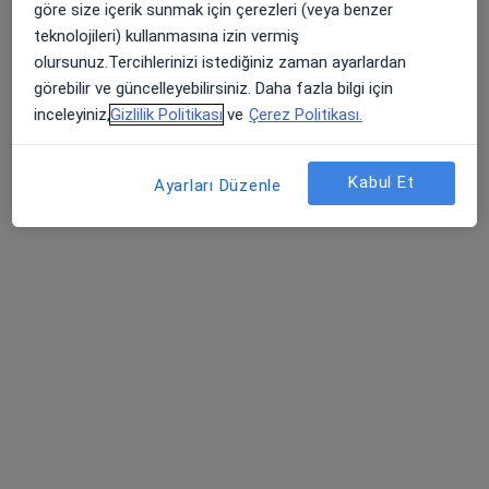
göre size içerik sunmak için çerezleri (veya benzer
Op. Dr. Serdar Demiral
teknolojileri) kullanmasına izin vermiş
Genel cerrahi
olursunuz.Tercihlerinizi istediğiniz zaman ayarlardan
449 görüş
görebilir ve güncelleyebilirsiniz. Daha fazla bilgi için
inceleyiniz,
Gizlilik Politikası
ve
Çerez Politikası.
Rüzgarlı Bahçe Mahallesi Cumhuriyet Cad. No:24 Kavacık, Beykoz
•
Harita
Medistate Kavacık Hastanesi
Bu uzman ilgili adres için online danışmanlık/takvim sunmuyor.
Kabul Et
Ayarları Düzenle
Randevu talep et
Prof. Dr. Fazlı Cem Gezen