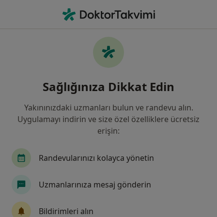
An
Genel Cerrahi • Ümraniye, İstanbul
Filters
Sigorta:
Ergo Sigorta
Ümraniye bölgesinde Ergo Sigorta kabul
Sağlığınıza Dikkat Edin
eden Genel Cerrahlar
Yakınınızdaki uzmanları bulun ve randevu alın.
Uygulamayı indirin ve size özel özelliklere ücretsiz
erişin:
Randevularınızı kolayca yönetin
Uzmanlarınıza mesaj gönderin
Op. Dr. Seçkin Kaçamak
Genel cerrahi
Bildirimleri alın