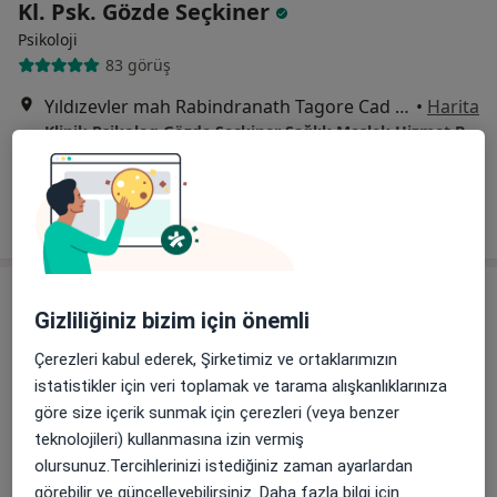
Kl. Psk. Gözde Seçkiner
Psikoloji
83 görüş
Yıldızevler mah Rabindranath Tagore Cad 711.Sk No:1/7, Çankaya
•
Harita
Klinik Psikolog Gözde Seçkiner Sağlık Meslek Hizmet Birimi
Bu uzman ilgili adres için online danışmanlık/takvim sunmuyor.
Randevu talep et
Gizliliğiniz bizim için önemli
Çerezleri kabul ederek, Şirketimiz ve ortaklarımızın
istatistikler için veri toplamak ve tarama alışkanlıklarınıza
göre size içerik sunmak için çerezleri (veya benzer
teknolojileri) kullanmasına izin vermiş
Psk. Bengü Akbal
olursunuz.Tercihlerinizi istediğiniz zaman ayarlardan
görebilir ve güncelleyebilirsiniz. Daha fazla bilgi için
Psikoloji