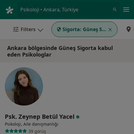
An
Psikoloji • Ankara, Türkiye
Filters
Sigorta:
Güneş Sigorta
Ankara bölgesinde Güneş Sigorta kabul
eden Psikologlar
Psk. Zeynep Betül Yacel
Psikoloji, Aile danışmanlığı
39 görüş