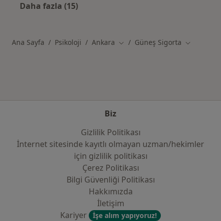
Daha fazla (15)
Kategoride daha fazlası: Yakın zamanda ara
Ana Sayfa
Psikoloji
Ankara
Güneş Sigorta
Şehir değiştir
Şehir değiş
Biz
Gizlilik Politikası
İnternet sitesinde kayıtlı olmayan uzman/hekimler
i̇çin gizlilik politikası
Çerez Politikası
Bilgi Güvenliği Politikası
Hakkımızda
İletişim
Kariyer
İşe alım yapıyoruz!