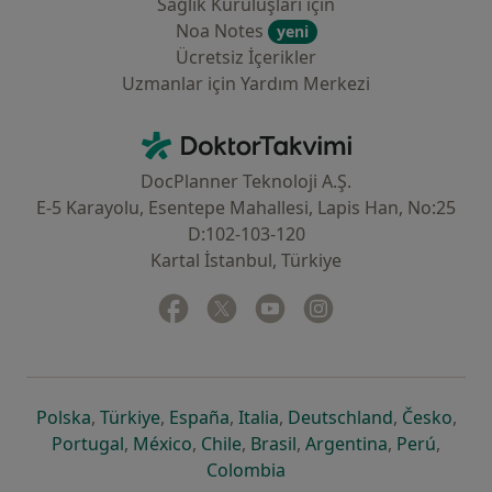
Sağlık Kuruluşları için
Noa Notes
yeni
Ücretsiz İçerikler
Uzmanlar için Yardım Merkezi
İletişim
DoktorTakvimi - Ana Sayfa
DocPlanner Teknoloji A.Ş.
E-5 Karayolu, Esentepe Mahallesi, Lapis Han, No:25
D:102-103-120
Kartal İstanbul, Türkiye
Facebook
yeni bir sekmede açılır
Twitter
yeni bir sekmede açılır
Youtube
yeni bir sekmede açılır
Instagram
yeni bir sekmede aç
yeni bir sekmede açılır
yeni bir sekmede açılır
yeni bir sekmede açılır
yeni bir sekmede açılır
yeni bir sek
yeni 
Polska
,
Türkiye
,
España
,
Italia
,
Deutschland
,
Česko
,
yeni bir sekmede açılır
yeni bir sekmede açılır
yeni bir sekmede açılır
yeni bir sekmede açılır
yeni bir sekm
yeni bi
Portugal
,
México
,
Chile
,
Brasil
,
Argentina
,
Perú
,
yeni bir sekmede açılır
Colombia