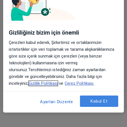
Bağcılar Medipol Mega Üniversite Hastanesi
Uzm. Dr. Mehmet
Gizliliğiniz bizim için önemli
Faik Çetindağ
Radyasyon onkolojisi
Çerezleri kabul ederek, Şirketimiz ve ortaklarımızın
Bu kurumda online uygunluğu bulunan bir doktor veya uzman bulunamadı
istatistikler için veri toplamak ve tarama alışkanlıklarınıza
göre size içerik sunmak için çerezleri (veya benzer
Profili Gör
teknolojileri) kullanmasına izin vermiş
olursunuz.Tercihlerinizi istediğiniz zaman ayarlardan
görebilir ve güncelleyebilirsiniz. Daha fazla bilgi için
Uygun olan doktor/uzmanlar
inceleyiniz,
Gizlilik Politikası
ve
Çerez Politikası.
Bu doktor/uzmanlar Başakşehir, İstanbul aramanıza
Kabul Et
yakın bölgelerde bulunuyor.
Ayarları Düzenle