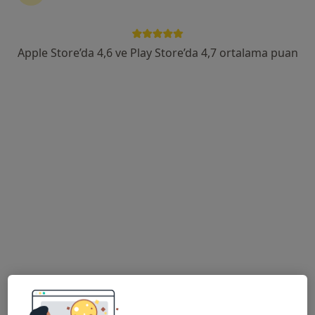
Bağcılar Medipol Mega Üniversite Hastanesi
Bu uzman ilgili adres için online danışmanlık/takvim sunmuyor.
Apple Store’da 4,6 ve Play Store’da 4,7 ortalama puan
Randevu talep et
Bağcılar Medipol Mega Üniversite
Hastanesi
Radyasyon onkolojisi, İç hastalıkları, Endokrinoloji ve
·
Daha fazla
metabolizma hastalıkları
615 görüş
Tem Avrupa Otoyolu Göztepe Çıkışı No: 1Bağcılar, İstanbul
•
Harita