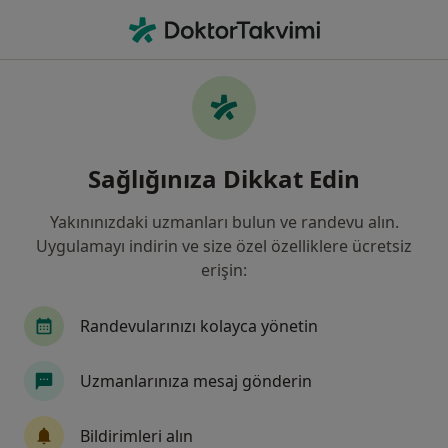
An
Radyasyon Onkolojisi • Başakşehir, İstanbul
Filters
Sigorta
Harita
Başakşehir, Radyasyon Onkolojisi
Sağlığınıza Dikkat Edin
Yakınınızdaki uzmanları bulun ve randevu alın.
Uygulamayı indirin ve size özel özelliklere ücretsiz
erişin:
Randevularınızı kolayca yönetin
Uzm. Dr. Mehmet Faik Çetindağ
Uzmanlarınıza mesaj gönderin
Radyasyon onkolojisi
Tem Avrupa Otoyolu Göztepe Çıkışı No: 1Bağcılar, İstanbul
•
Harita
Bildirimleri alın