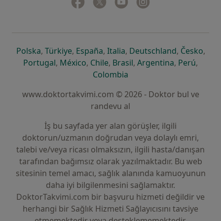
yeni bir sekmede açılır
yeni bir sekmede açılır
yeni bir sekmede açılır
yeni bir sekmede açılır
yeni bir sek
yeni 
Polska
,
Türkiye
,
España
,
Italia
,
Deutschland
,
Česko
,
yeni bir sekmede açılır
yeni bir sekmede açılır
yeni bir sekmede açılır
yeni bir sekmede açılır
yeni bir sekm
yeni bi
Portugal
,
México
,
Chile
,
Brasil
,
Argentina
,
Perú
,
yeni bir sekmede açılır
Colombia
www.doktortakvimi.com © 2026 - Doktor bul ve
randevu al
İş bu sayfada yer alan görüşler, ilgili
doktorun/uzmanın doğrudan veya dolaylı emri,
talebi ve/veya ricası olmaksızın, ilgili hasta/danışan
tarafından bağımsız olarak yazılmaktadır. Bu web
sitesinin temel amacı, sağlık alanında kamuoyunun
daha iyi bilgilenmesini sağlamaktır.
DoktorTakvimi.com bir başvuru hizmeti değildir ve
herhangi bir Sağlık Hizmeti Sağlayıcısını tavsiye
etmemektedir veya desteklememektedir.