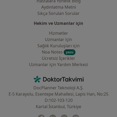
Hastalara Yönelik Blog
Aydınlatma Metni
Sıkça Sorulan Sorular
Hekim ve Uzmanlar için
Hizmetler
Uzmanlar için
Sağlık Kuruluşları için
Noa Notes
yeni
Ücretsiz İçerikler
Uzmanlar için Yardım Merkezi
İletişim
DoktorTakvimi - Ana Sayfa
DocPlanner Teknoloji A.Ş.
E-5 Karayolu, Esentepe Mahallesi, Lapis Han, No:25
D:102-103-120
Kartal İstanbul, Türkiye
Facebook
yeni bir sekmede açılır
Twitter
yeni bir sekmede açılır
Youtube
yeni bir sekmede açılır
Instagram
yeni bir sekmede aç