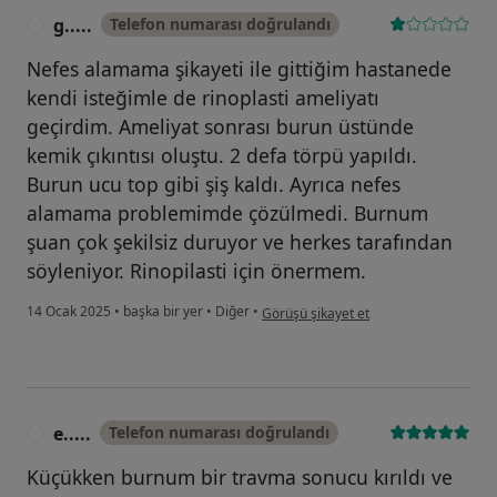
g.....
Telefon numarası doğrulandı
G
Nefes alamama şikayeti ile gittiğim hastanede
kendi isteğimle de rinoplasti ameliyatı
geçirdim. Ameliyat sonrası burun üstünde
kemik çıkıntısı oluştu. 2 defa törpü yapıldı.
Burun ucu top gibi şiş kaldı. Ayrıca nefes
alamama problemimde çözülmedi. Burnum
şuan çok şekilsiz duruyor ve herkes tarafından
söyleniyor. Rinopilasti için önermem.
kullanıcının görüşüne göre g.....
14 Ocak 2025
•
başka bir yer
•
Diğer
•
Görüşü şikayet et
e.....
Telefon numarası doğrulandı
E
Küçükken burnum bir travma sonucu kırıldı ve