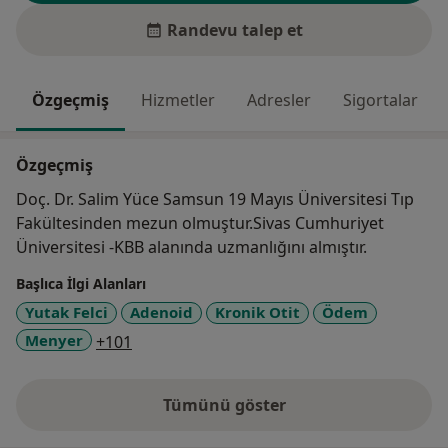
Randevu talep et
Özgeçmiş
Hizmetler
Adresler
Sigortalar
Özgeçmiş
Doç. Dr. Salim Yüce Samsun 19 Mayıs Üniversitesi Tıp
Fakültesinden mezun olmuştur.Sivas Cumhuriyet
Üniversitesi -KBB alanında uzmanlığını almıştır.
Başlıca İlgi Alanları
Yutak Felci
Adenoid
Kronik Otit
Ödem
a11y_sr_more_diseases
Menyer
+101
Tümünü göster
deneyim hakkında