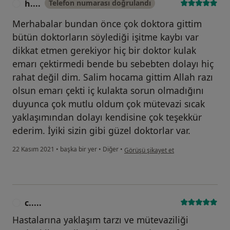
h....
Telefon numarası doğrulandı
H
Merhabalar bundan önce çok doktora gittim
bütün doktorların söylediği işitme kaybı var
dikkat etmen gerekiyor hiç bir doktor kulak
emarı çektirmedi bende bu sebebten dolayı hiç
rahat değil dim. Salim hocama gittim Allah razı
olsun emarı çekti iç kulakta sorun olmadığını
duyunca çok mutlu oldum çok mütevazi sıcak
yaklaşımından dolayı kendisine çok teşekkür
ederim. İyiki sizin gibi güzel doktorlar var.
kullanıcının görüşüne göre h....
22 Kasım 2021
•
başka bir yer
•
Diğer
•
Görüşü şikayet et
c.....
C
Hastalarına yaklaşım tarzı ve mütevaziliği