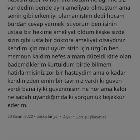
var dedim bende aynı ameliyatı olmuştum ama
senin gibi erken iyi olamamıştım dedi hocam
burdan cevap vermek istiyorum ben işinin
ustası bir hekime ameliyat oldum keşke sizde
sizin gibi usta bir doktora ameliyat olsaydınız
kendim için mutluyum sizin için üzgün ben
memnun kaldım nefes almam düzeldi kitle olan
bademciklerim kurtuldum birde bilmem
hatirlarmisiniz zor bir hastaydim ama o kadar
kendinizden emin bir tavriniz vardı ki güven
verdi bana iyiki güvenmisim ne horlama kaldı
ne sabah uyandığımda ki yorgunluk teşekkür
ederim.
kullanıcının görüşüne göre o....i
20 Kasım 2022
•
başka bir yer
•
Diğer
•
Görüşü şikayet et