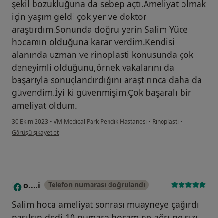
şekil bozukluğuna da sebep açtı.Ameliyat olmak
için yaşım geldi çok yer ve doktor
araştırdım.Sonunda doğru yerin Salim Yüce
hocamın olduğuna karar verdim.Kendisi
alanında uzman ve rinoplasti konusunda çok
deneyimli olduğunu,örnek vakalarını da
başarıyla sonuçlandırdığını araştırınca daha da
güvendim.İyi ki güvenmişim.Çok başaralı bir
ameliyat oldum.
30 Ekim 2023
•
VM Medical Park Pendik Hastanesi
•
Rinoplasti
•
kullanıcının görüşüne göre e.....
Görüşü şikayet et
o....i
Telefon numarası doğrulandı
O
Salim hoca ameliyat sonrası muayneye çağırdı
nasılsın dedi 10 numara hocam ne ağrı ne sızı