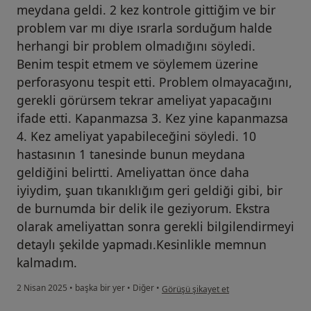
meydana geldi. 2 kez kontrole gittiğim ve bir
problem var mı diye ısrarla sorduğum halde
herhangi bir problem olmadığını söyledi.
Benim tespit etmem ve söylemem üzerine
perforasyonu tespit etti. Problem olmayacağını,
gerekli görürsem tekrar ameliyat yapacağını
ifade etti. Kapanmazsa 3. Kez yine kapanmazsa
4. Kez ameliyat yapabileceğini söyledi. 10
hastasının 1 tanesinde bunun meydana
geldiğini belirtti. Ameliyattan önce daha
iyiydim, şuan tıkanıklığım geri geldiği gibi, bir
de burnumda bir delik ile geziyorum. Ekstra
olarak ameliyattan sonra gerekli bilgilendirmeyi
detaylı şekilde yapmadı.Kesinlikle memnun
kalmadım.
kullanıcının görüşüne göre yu...n
2 Nisan 2025
•
başka bir yer
•
Diğer
•
Görüşü şikayet et