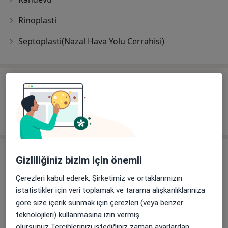
Rinoplasti
Septoplasti(Nazal Hava Yolu Cerrahisi)
Diğer içerikler
Makaleler
Adres
Gizliliğiniz bizim için önemli
VM Medical Park Pendik Hastanesi
Çerezleri kabul ederek, Şirketimiz ve ortaklarımızın
Fevzi Çakmak Mahallesi Cemal Gürsel Caddesi
istatistikler için veri toplamak ve tarama alışkanlıklarınıza
No:9,
Pendik
34899
göre size içerik sunmak için çerezleri (veya benzer
teknolojileri) kullanmasına izin vermiş
olursunuz.Tercihlerinizi istediğiniz zaman ayarlardan