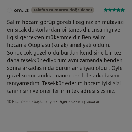
öm...z
Telefon numarası doğrulandı
Ö
Salim hocam görüp görebiliceginiz en mütavazi
en sıcak doktorlardan birtanesidir. İnsanlıgı ve
ilgisi gercekten mükemmeldir. Ben salim
hocama Otoplasti (kulak) ameliyatı oldum.
Sonuc cok güzel oldu burdan kendisine bir kez
daha teşekkür ediyorum aynı zamanda benden
sonra arkadasımda burun ameliyatı oldu . Öyle
güzel sonuclandıki inanın ben bile arkadasımı
tanıyamadım. Tesekkür ederim hocam iyiki sizi
tanımışım ve önerilerimin tek adresi sizsiniz.
kullanıcının görüşüne göre öm...z
10 Nisan 2022
•
başka bir yer
•
Diğer
•
Görüşü şikayet et