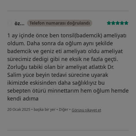
öz...
Telefon numarası doğrulandı
Ö
1 ay içinde önce ben tonsil(bademcik) ameliyatı
oldum. Daha sonra da oğlum aynı şekilde
bademcik ve geniz eti ameliyatı oldu ameliyat
sürecimiz dedigi gibi ne eksik ne fazla geçti.
Zorluğu tabiki olan bir ameliyat atlattık Dr.
Salim yüce beyin tedavi sürecine uyarak
ikimizde eskisinden daha sağlıklıyız bu
sebepten ötürü minnettarım hem oğlum hemde
kendi adıma
kullanıcının görüşüne göre öz...
20 Ocak 2025
•
başka bir yer
•
Diğer
•
Görüşü şikayet et