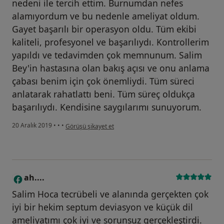
nedeni ile tercih ettim. Burnumdan nefes
alamıyordum ve bu nedenle ameliyat oldum.
Gayet başarılı bir operasyon oldu. Tüm ekibi
kaliteli, profesyonel ve başarılıydı. Kontrollerim
yapıldı ve tedavimden çok memnunum. Salim
Bey'in hastasına olan bakış açısı ve onu anlama
çabası benim için çok önemliydi. Tüm süreci
anlatarak rahatlattı beni. Tüm süreç oldukça
başarılıydı. Kendisine saygılarımı sunuyorum.
kullanıcının görüşüne göre c.....
20 Aralık 2019
•
•
•
Görüşü şikayet et
ah....
A
Salim Hoca tecrübeli ve alanında gerçekten çok
iyi bir hekim septum deviasyon ve küçük dil
ameliyatımı çok iyi ve sorunsuz gerçekleştirdi.