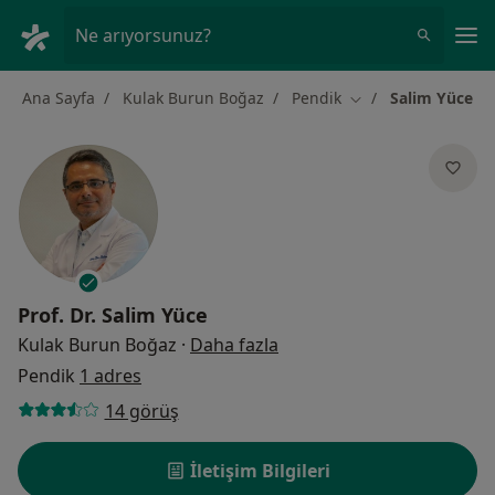
An
Ne arıyorsunuz?
Ana Sayfa
Kulak Burun Boğaz
Pendik
Salim Yüce
Şehir değiştir
Prof. Dr.
Salim Yüce
uzmanliklar hakkinda
Kulak Burun Boğaz
·
Daha fazla
Pendik
1 adres
14 görüş
İletişim Bilgileri