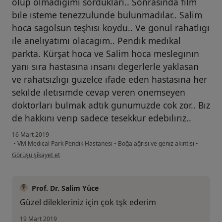
olup olmadıgımı sordukları.. Sonrasında film
bıle ısteme tenezzulunde bulunmadılar.. Salim
hoca sagolsun teşhısı koydu.. Ve gonul rahatlıgı
ıle anelıyatımı olacagım.. Pendık medıkal
parkta. Kürşat hoca ve Salim hoca meslegının
yanı sıra hastasına ınsanı degerlerle yaklasan
ve rahatsızlıgı guzelce ıfade eden hastasına her
sekılde ıletısımde cevap veren onemseyen
doktorları bulmak adtık gunumuzde cok zor.. Bız
de hakkını verıp sadece tesekkur edebılırız..
16 Mart 2019
•
VM Medical Park Pendik Hastanesi
•
Boğa ağrısı ve geniz akıntısı
•
kullanıcının görüşüne göre he...i
Görüşü şikayet et
Prof. Dr. Salim Yüce
Güzel dilekleriniz için çok tşk ederim
19 Mart 2019