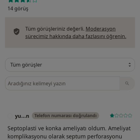
14 görüş
Tüm görüşleriniz değerli.
Moderasyon
Görüş
sürecimiz hakkında daha fazlasını öğrenin.
Görüşler içerisinde ara
yu...n
Telefon numarası doğrulandı
Y
Septoplasti ve konka ameliyatı oldum. Ameliyat
komplikasyonu olarak septum perforasyonu