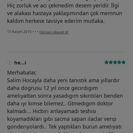
Hiç zorluk ve acı çekmedim desem yeridir. İlgi
ve alakası hastaya yaklaşımından çok memnun
kaldım herkese tavsiye ederim mutlaka.
kullanıcının görüşüne göre ah....
15 Kasım 2019
•
•
•
Görüşü şikayet et
he...i
Merhabalar,
Salim Hocayla daha yeni tanıstık ama yıllardır
daha dogrusu 12 yıl once gecırdıgım
amelıyattan sonra yasadıgım sıkıntıları benden
daha ıyı kımse bilemez.. Gtmedıgım doktor
kalmadı... Hıcbırı anlayamadı teshısı
koyamadıkları gıbı sacma sapan ılaclar verıp
gonderıyolardı.. Tek yaptıkları burun amelıyatı