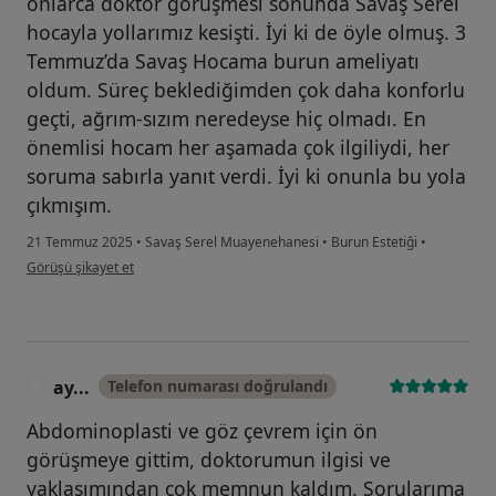
onlarca doktor görüşmesi sonunda Savaş Serel
hocayla yollarımız kesişti. İyi ki de öyle olmuş. 3
Temmuz’da Savaş Hocama burun ameliyatı
oldum. Süreç beklediğimden çok daha konforlu
geçti, ağrım-sızım neredeyse hiç olmadı. En
önemlisi hocam her aşamada çok ilgiliydi, her
soruma sabırla yanıt verdi. İyi ki onunla bu yola
çıkmışım.
21 Temmuz 2025
•
Savaş Serel Muayenehanesi
•
Burun Estetiği
•
kullanıcının görüşüne göre ay...n
Görüşü şikayet et
ay...
Telefon numarası doğrulandı
A
Abdominoplasti ve göz çevrem için ön
görüşmeye gittim, doktorumun ilgisi ve
yaklaşımından çok memnun kaldım. Sorularıma