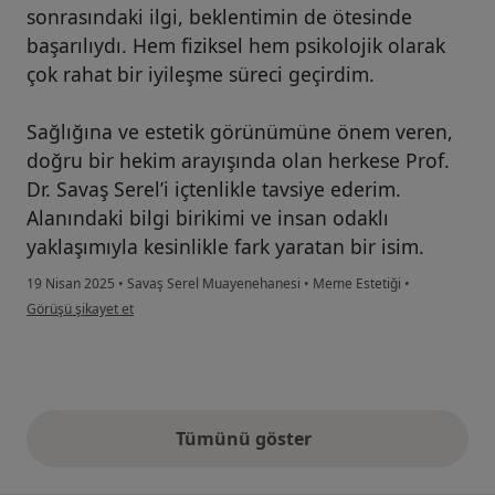
sonrasındaki ilgi, beklentimin de ötesinde
başarılıydı. Hem fiziksel hem psikolojik olarak
çok rahat bir iyileşme süreci geçirdim.
Sağlığına ve estetik görünümüne önem veren,
doğru bir hekim arayışında olan herkese Prof.
Dr. Savaş Serel’i içtenlikle tavsiye ederim.
Alanındaki bilgi birikimi ve insan odaklı
yaklaşımıyla kesinlikle fark yaratan bir isim.
19 Nisan 2025
•
Savaş Serel Muayenehanesi
•
Meme Estetiği
•
kullanıcının görüşüne göre a....u
Görüşü şikayet et
Tümünü göster
yukarıdaki görüşler