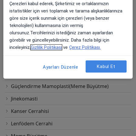
Muhsin Yazıoğlu Caddesi Sarıkonak
Ücretler Hakkında
Çerezleri kabul ederek, Şirketimiz ve ortaklarımızın
Apartmanı 8/7 Çukurambar, Ankara
istatistikler için veri toplamak ve tarama alışkanlıklarınıza
Savaş Serel Muayenehanesi
göre size içerik sunmak için çerezleri (veya benzer
teknolojileri) kullanmasına izin vermiş
Diğer Hizmetler
olursunuz.Tercihlerinizi istediğiniz zaman ayarlardan
Blefaroplasti
görebilir ve güncelleyebilirsiniz. Daha fazla bilgi için
inceleyiniz,
Gizlilik Politikası
ve
Çerez Politikası.
Botoks
Botox Uygulaması
Kabul Et
Ayarları Düzenle
Dolgu
Güçlendirme Mamoplasti(Meme Büyütme)
Jinekomasti
Kanser Cerrahisi
Lenfödem Cerrahi