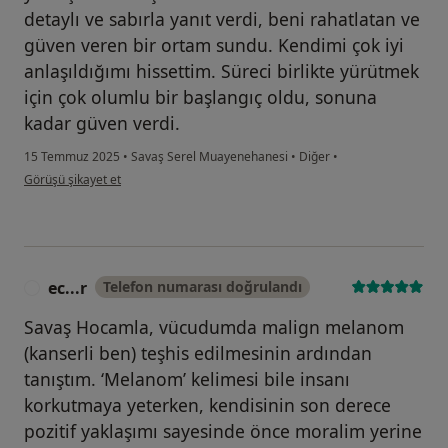
detaylı ve sabırla yanıt verdi, beni rahatlatan ve
güven veren bir ortam sundu. Kendimi çok iyi
anlaşıldığımı hissettim. Süreci birlikte yürütmek
için çok olumlu bir başlangıç oldu, sonuna
kadar güven verdi.
15 Temmuz 2025
•
Savaş Serel Muayenehanesi
•
Diğer
•
kullanıcının görüşüne göre ay...
Görüşü şikayet et
ec...r
Telefon numarası doğrulandı
E
Savaş Hocamla, vücudumda malign melanom
(kanserli ben) teşhis edilmesinin ardından
tanıştım. ‘Melanom’ kelimesi bile insanı
korkutmaya yeterken, kendisinin son derece
pozitif yaklaşımı sayesinde önce moralim yerine