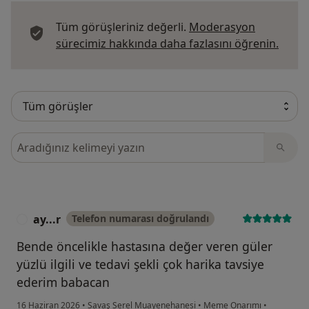
Tüm görüşleriniz değerli.
Moderasyon
Görüş
sürecimiz hakkında daha fazlasını öğrenin.
Görüşler içerisinde ara
ay...r
Telefon numarası doğrulandı
A
Bende öncelikle hastasına değer veren güler
yüzlü ilgili ve tedavi şekli çok harika tavsiye
ederim babacan
16 Haziran 2026
•
Savaş Serel Muayenehanesi
•
Meme Onarımı
•