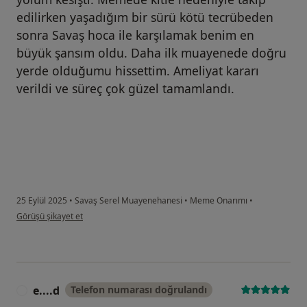
edilirken yaşadığım bir sürü kötü tecrübeden
sonra Savaş hoca ile karşılamak benim en
büyük şansım oldu. Daha ilk muayenede doğru
yerde olduğumu hissettim. Ameliyat kararı
verildi ve süreç çok güzel tamamlandı.
25 Eylül 2025
•
Savaş Serel Muayenehanesi
•
Meme Onarımı
•
kullanıcının görüşüne göre s....ç
Görüşü şikayet et
e....d
Telefon numarası doğrulandı
E