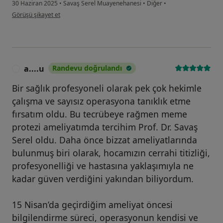
30 Haziran 2025
•
Savaş Serel Muayenehanesi
•
Diğer
•
kullanıcının görüşüne göre ok...a
Görüşü şikayet et
a....u
Randevu doğrulandı
A
Bir sağlık profesyoneli olarak pek çok hekimle
çalışma ve sayısız operasyona tanıklık etme
fırsatım oldu. Bu tecrübeye rağmen meme
protezi ameliyatımda tercihim Prof. Dr. Savaş
Serel oldu. Daha önce bizzat ameliyatlarında
bulunmuş biri olarak, hocamızın cerrahi titizliği,
profesyonelliği ve hastasına yaklaşımıyla ne
kadar güven verdiğini yakından biliyordum.
15 Nisan’da geçirdiğim ameliyat öncesi
bilgilendirme süreci, operasyonun kendisi ve