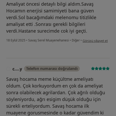
Amaliyat öncesi detaylı bilgi aldım.Savaş
Hocamın enerjisi samimiyeti bana güven
verdi.Sol bacağımdaki melenomu titizlikle
amaliyat etti .Sonrası gerekli bilgileri
verdi.Hastane surecimde cok iyi geçti.
kullanıcının görüşüne gö
18 Eylül 2025
•
Savaş Serel Muayenehanesi
•
Diğer
•
Görüşü şikayet et
c....y
Telefon numarası doğrulandı
C
Savaş hocama meme küçültme ameliyatı
oldum. Çok korkuyordum en çok da ameliyat
sonra olabilecek agrilardan. Çok ağrılı olduğu
söyleniyordu, ağrı esigim düşük olduğu için
sürekli erteliyordum. Savaş hocama ilk
muayene gorusmesinde o kadar güvendim ki