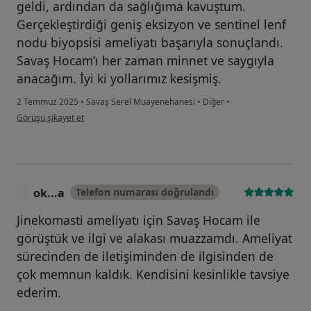
geldi, ardından da sağlığıma kavuştum.
Gerçekleştirdiği geniş eksizyon ve sentinel lenf
nodu biyopsisi ameliyatı başarıyla sonuçlandı.
Savaş Hocam’ı her zaman minnet ve saygıyla
anacağım. İyi ki yollarımız kesişmiş.
2 Temmuz 2025
•
Savaş Serel Muayenehanesi
•
Diğer
•
kullanıcının görüşüne göre ec...r
Görüşü şikayet et
ok...a
Telefon numarası doğrulandı
O
Jinekomasti ameliyatı için Savaş Hocam ile
görüştük ve ilgi ve alakası muazzamdı. Ameliyat
sürecinden de iletişiminden de ilgisinden de
çok memnun kaldık. Kendisini kesinlikle tavsiye
ederim.