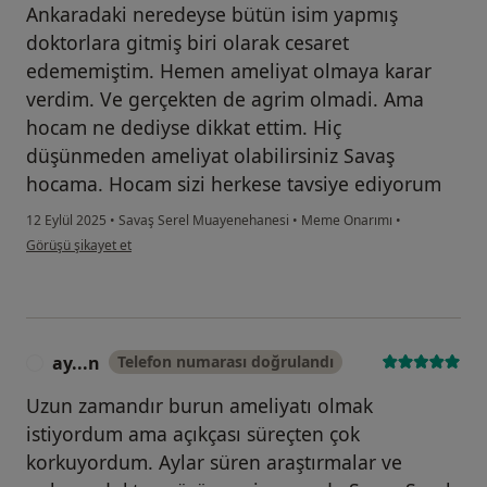
Ankaradaki neredeyse bütün isim yapmış
doktorlara gitmiş biri olarak cesaret
edememiştim. Hemen ameliyat olmaya karar
verdim. Ve gerçekten de agrim olmadi. Ama
hocam ne dediyse dikkat ettim. Hiç
düşünmeden ameliyat olabilirsiniz Savaş
hocama. Hocam sizi herkese tavsiye ediyorum
12 Eylül 2025
•
Savaş Serel Muayenehanesi
•
Meme Onarımı
•
kullanıcının görüşüne göre c....y
Görüşü şikayet et
ay...n
Telefon numarası doğrulandı
A
Uzun zamandır burun ameliyatı olmak
istiyordum ama açıkçası süreçten çok
korkuyordum. Aylar süren araştırmalar ve