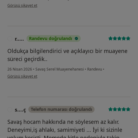
kullanıcının görüşüne göre ay...r
Görüşü şikayet et
r.....
Randevu doğrulandı
R
Oldukça bilgilendirici ve açıklayıcı bir muayene
süreci geçirdik..
26 Nisan 2026
•
Savaş Serel Muayenehanesi
•
Randevu
•
kullanıcının görüşüne göre r.....
Görüşü şikayet et
s....ç
Telefon numarası doğrulandı
S
Savaş hocam hakkında ne söylesem az kalır.
Deneyimi,iş ahlakı, samimiyeti ... İyi ki sizinle
yolum kesişti. Memede kitle nedeniyle takip