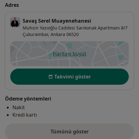
Adres
Savaş Serel Muayenehanesi
Muhsin Yazıoğlu Caddesi Sarıkonak Apartmanı 8/7
Çukurambar,
Ankara
06520
Haritayı büyüt
yeni bir sekmede açılır
Uygunluk
Takvimi göster
Ödeme yöntemleri
Nakit
Kredi kartı
Tümünü göster
adres hakkında