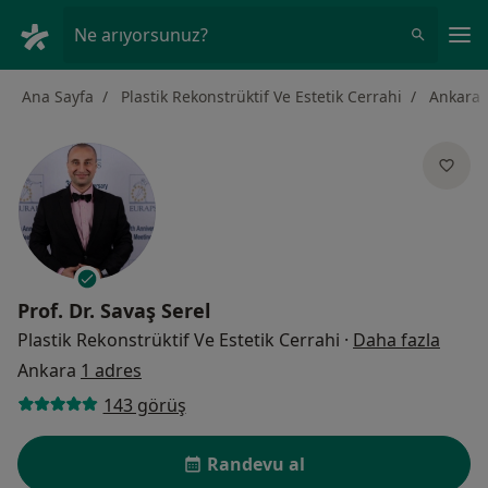
An
Ne arıyorsunuz?
Ana Sayfa
Plastik Rekonstrüktif Ve Estetik Cerrahi
Ankara
Prof. Dr.
Savaş Serel
uzman
Plastik Rekonstrüktif Ve Estetik Cerrahi
·
Daha fazla
Ankara
1 adres
143 görüş
Randevu al