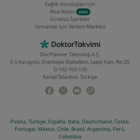
Sağlık Kuruluşları için
Noa Notes
yeni
Ücretsiz İçerikler
Uzmanlar için Yardım Merkezi
İletişim
DoktorTakvimi - Ana Sayfa
DocPlanner Teknoloji A.Ş.
E-5 Karayolu, Esentepe Mahallesi, Lapis Han, No:25
D:102-103-120
Kartal İstanbul, Türkiye
Facebook
yeni bir sekmede açılır
Twitter
yeni bir sekmede açılır
Youtube
yeni bir sekmede açılır
Instagram
yeni bir sekmede aç
yeni bir sekmede açılır
yeni bir sekmede açılır
yeni bir sekmede açılır
yeni bir sekmede açılır
yeni bir sek
yeni 
Polska
,
Türkiye
,
España
,
Italia
,
Deutschland
,
Česko
,
yeni bir sekmede açılır
yeni bir sekmede açılır
yeni bir sekmede açılır
yeni bir sekmede açılır
yeni bir sekm
yeni bi
Portugal
,
México
,
Chile
,
Brasil
,
Argentina
,
Perú
,
yeni bir sekmede açılır
Colombia