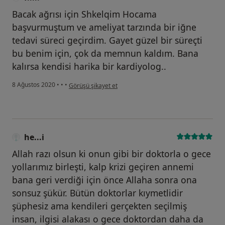
Bacak ağrısı için Shkelqim Hocama
başvurmuştum ve ameliyat tarzında bir iğne
tedavi süreci geçirdim. Gayet güzel bir süreçti
bu benim için, çok da memnun kaldım. Bana
kalırsa kendisi harika bir kardiyolog..
kullanıcının görüşüne göre f.....
8 Ağustos 2020
•
•
•
Görüşü şikayet et
he...i
Allah razı olsun ki onun gibi bir doktorla o gece
yollarımız birleşti, kalp krizi geçiren annemi
bana geri verdiği için önce Allaha sonra ona
sonsuz şükür. Bütün doktorlar kıymetlidir
şüphesiz ama kendileri gerçekten seçilmiş
insan, ilgisi alakası o gece doktordan daha da