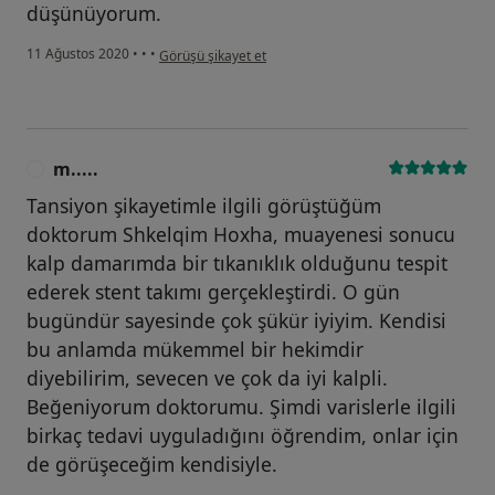
düşünüyorum.
kullanıcının görüşüne göre s.....
11 Ağustos 2020
•
•
•
Görüşü şikayet et
m.....
M
Tansiyon şikayetimle ilgili görüştüğüm
doktorum Shkelqim Hoxha, muayenesi sonucu
kalp damarımda bir tıkanıklık olduğunu tespit
ederek stent takımı gerçekleştirdi. O gün
bugündür sayesinde çok şükür iyiyim. Kendisi
bu anlamda mükemmel bir hekimdir
diyebilirim, sevecen ve çok da iyi kalpli.
Beğeniyorum doktorumu. Şimdi varislerle ilgili
birkaç tedavi uyguladığını öğrendim, onlar için
de görüşeceğim kendisiyle.