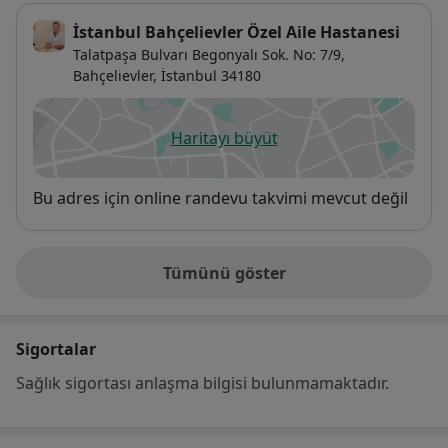
İstanbul Bahçelievler Özel Aile Hastanesi
Talatpaşa Bulvarı Begonyalı Sok. No: 7/9,
Bahçelievler
,
İstanbul
34180
Haritayı büyüt
yeni bir sekmede açılır
Uygunluk
Bu adres için online randevu takvimi mevcut değil
Tümünü göster
adres hakkında
Sigortalar
Sağlık sigortası anlaşma bilgisi bulunmamaktadır.