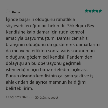
a.....
A
İşinde başarılı olduğunu rahatlıkla
söyleyebileceğim bir hekimdir Shkelqim Bey.
Kendisine kalp damar için rutin kontrol
amacıyla başvurmuştum. Damar cerrahisi
branşının olduğunu da göstererek damarlarımı
da muayene ettikten sonra varis sorunumun
olduğunu gözlemledi kendisi. Pandemiden
dolayı şu an bu operasyonu geçirmek
istemediğim için biraz erteledim açıkcası.
Bunun dışında kendisinin çalışma şekli ve iş
ahlakından da ayrıca memnun kaldığımı
belirtebilirim.
kullanıcının görüşüne göre a.....
17 Ağustos 2020
•
•
•
Görüşü şikayet et