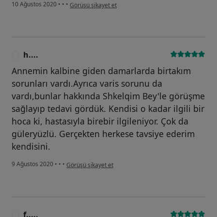
kullanıcının görüşüne göre m.....
10 Ağustos 2020
•
•
•
Görüşü şikayet et
h....
H
Annemin kalbine giden damarlarda birtakım
sorunları vardı.Ayrıca varis sorunu da
vardı,bunlar hakkında Shkelqim Bey'le görüşme
sağlayıp tedavi gördük. Kendisi o kadar ilgili bir
hoca ki, hastasıyla birebir ilgileniyor. Çok da
güleryüzlü. Gerçekten herkese tavsiye ederim
kendisini.
kullanıcının görüşüne göre h....
9 Ağustos 2020
•
•
•
Görüşü şikayet et
f.....
F