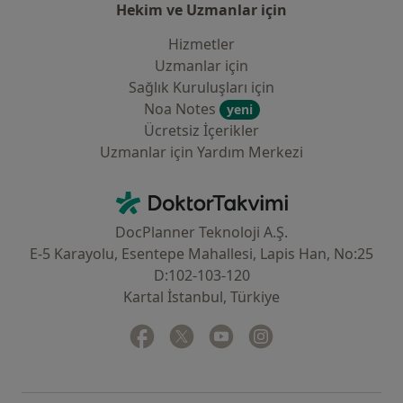
Hekim ve Uzmanlar için
Hizmetler
Uzmanlar için
Sağlık Kuruluşları için
Noa Notes
yeni
Ücretsiz İçerikler
Uzmanlar için Yardım Merkezi
İletişim
DoktorTakvimi - Ana Sayfa
DocPlanner Teknoloji A.Ş.
E-5 Karayolu, Esentepe Mahallesi, Lapis Han, No:25
D:102-103-120
Kartal İstanbul, Türkiye
Facebook
yeni bir sekmede açılır
Twitter
yeni bir sekmede açılır
Youtube
yeni bir sekmede açılır
Instagram
yeni bir sekmede aç