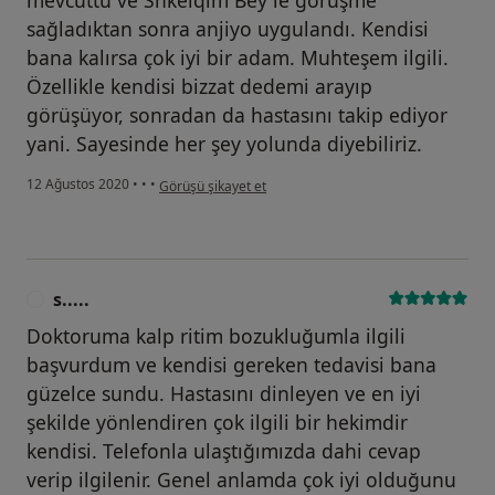
sağladıktan sonra anjiyo uygulandı. Kendisi
bana kalırsa çok iyi bir adam. Muhteşem ilgili.
Özellikle kendisi bizzat dedemi arayıp
görüşüyor, sonradan da hastasını takip ediyor
yani. Sayesinde her şey yolunda diyebiliriz.
kullanıcının görüşüne göre s....
12 Ağustos 2020
•
•
•
Görüşü şikayet et
s.....
S
Doktoruma kalp ritim bozukluğumla ilgili
başvurdum ve kendisi gereken tedavisi bana
güzelce sundu. Hastasını dinleyen ve en iyi
şekilde yönlendiren çok ilgili bir hekimdir
kendisi. Telefonla ulaştığımızda dahi cevap
verip ilgilenir. Genel anlamda çok iyi olduğunu