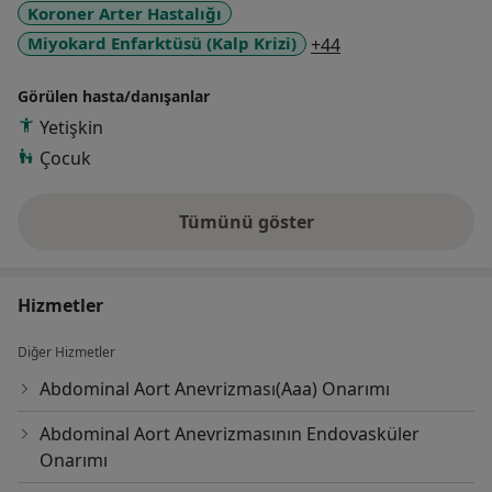
Koroner Arter Hastalığı
görev almıştır.
a11y_sr_more_dis
Miyokard Enfarktüsü (Kalp Krizi)
+44
Görülen hasta/danışanlar
Yetişkin
Çocuk
Tümünü göster
deneyim hakkında
Hizmetler
Diğer Hizmetler
Abdominal Aort Anevrizması(Aaa) Onarımı
Abdominal Aort Anevrizmasının Endovasküler
Onarımı