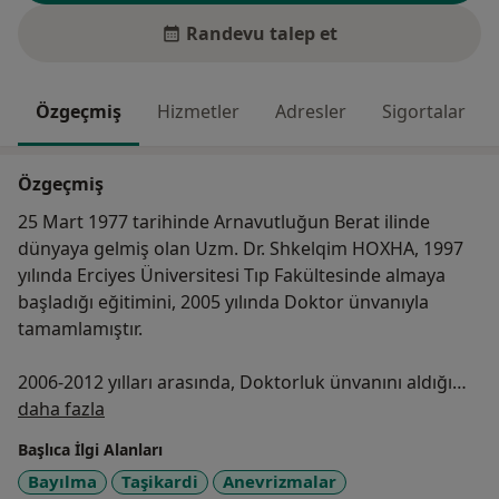
Randevu talep et
Özgeçmiş
Hizmetler
Adresler
Sigortalar
Özgeçmiş
25 Mart 1977 tarihinde Arnavutluğun Berat ilinde
dünyaya gelmiş olan Uzm. Dr. Shkelqim HOXHA, 1997
yılında Erciyes Üniversitesi Tıp Fakültesinde almaya
başladığı eğitimini, 2005 yılında Doktor ünvanıyla
tamamlamıştır.
2006-2012 yılları arasında, Doktorluk ünvanını aldığı
Hakkımda
Erciyes Üniversitesi'nde İnvasiv kardiyovasküler
daha fazla
uzmanlığını tamamlamıştır.
Başlıca İlgi Alanları
Bayılma
Taşikardi
Anevrizmalar
2009 yılından beri aktif olarak çeşitli hastanelerde