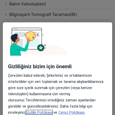
Balon Valvüloplasti
Bilgisayarlı Tomografi Taraması(Bt)
Biventriküler Pacemarker
Cox-Maze Prosedürü
Dekalsifikasyon(Kalp Kapakçıkları Hastalıkları
Tedavisinde)
Efor Treadmil Testi
Gizliliğiniz bizim için önemli
Eforlu Ekg
Çerezleri kabul ederek, Şirketimiz ve ortaklarımızın
istatistikler için veri toplamak ve tarama alışkanlıklarınıza
Ekg
göre size içerik sunmak için çerezleri (veya benzer
Eko(Ekokardiyografi)
teknolojileri) kullanmasına izin vermiş
olursunuz.Tercihlerinizi istediğiniz zaman ayarlardan
Ekogram(Ultrason)
görebilir ve güncelleyebilirsiniz. Daha fazla bilgi için
inceleyiniz,
Gizlilik Politikası
ve
Çerez Politikası.