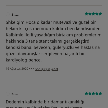
s.....
S
Shkelqim Hoca o kadar mütevazi ve güzel bir
hekim ki, çok memnun kaldım ben kendisinden.
Kalbimle ilgili yaşadığım birtakım problemlerim
hakkında 3 tane stent takımı gerçekleştirdi
kendisi bana. Sevecen, güleryüzlü ve hastasına
güzel davranışlar sergileyen başarılı bir
kardiyolog bence.
kullanıcının görüşüne göre s.....
16 Ağustos 2020
•
•
•
Görüşü şikayet et
s....
S
Dedemin kalbinde bir damar tıkanıklığı
mevcuttu ve Shkelqim Bey'le görüşme