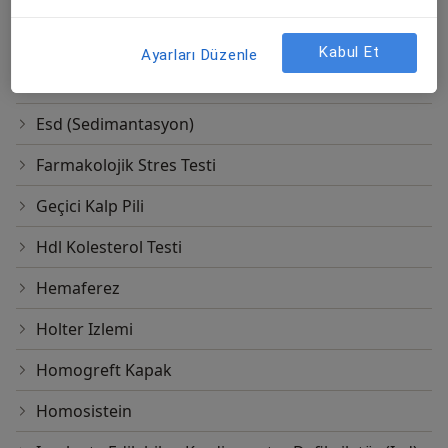
Elektron Işınlı Bilgisayarlı Tomografi
Enjeksiyon Im
Kabul Et
Ayarları Düzenle
Enjeksiyon Iv
Esd (Sedimantasyon)
Farmakolojik Stres Testi
Geçici Kalp Pili
Hdl Kolesterol Testi
Hemaferez
Holter Izlemi
Homogreft Kapak
Homosistein