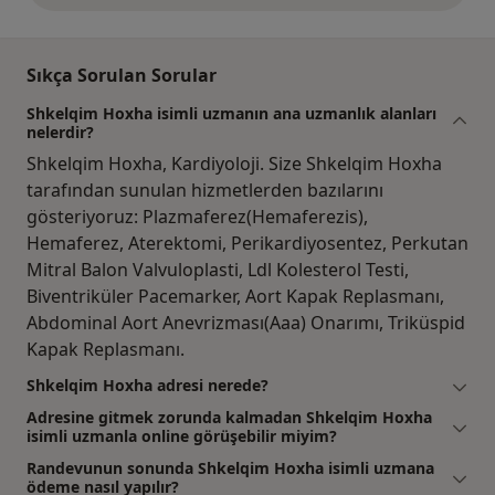
Sıkça Sorulan Sorular
Shkelqim Hoxha isimli uzmanın ana uzmanlık alanları
nelerdir?
Shkelqim Hoxha, Kardiyoloji. Size Shkelqim Hoxha
tarafından sunulan hizmetlerden bazılarını
gösteriyoruz: Plazmaferez(Hemaferezis),
Hemaferez, Aterektomi, Perikardiyosentez, Perkutan
Mitral Balon Valvuloplasti, Ldl Kolesterol Testi,
Biventriküler Pacemarker, Aort Kapak Replasmanı,
Abdominal Aort Anevrizması(Aaa) Onarımı, Triküspid
Kapak Replasmanı.
Shkelqim Hoxha adresi nerede?
Adresine gitmek zorunda kalmadan Shkelqim Hoxha
isimli uzmanla online görüşebilir miyim?
Randevunun sonunda Shkelqim Hoxha isimli uzmana
ödeme nasıl yapılır?