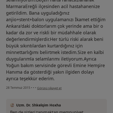
MarmaraEreğli ilçesinden acil hastahanenize
getirildim. Bana uyguladığınız
anjio+stent+balon uygulamanızı İkamet ettiğim
Ankara'daki doktorlarım çok yerinde ama bir o
kadar da zor ve riskli bir müdahhale olarak
değerlendirmişlerdir.Her türlü riski alarak beni
büyük sıkıntılardan kurtardığınız için
minnettarlığımı belirtmek istedim.Size en kalbi
duygularımla selamlarımı iletiyorum.Ayrıca
Yoğun bakım servisinde görevli Emine Hemşire
Hanıma da gösterdiği yakın ilgiden dolayı
ayrıca teşekkür ederim.
kullanıcının görüşüne göre he...i
28 Temmuz 2015
•
•
•
Görüşü şikayet et
Uzm. Dr. Shkelqim Hoxha
Ben de sizleri tanımaktan memnuniyet