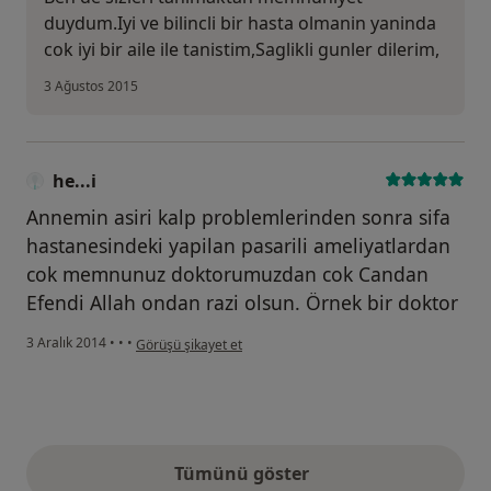
duydum.Iyi ve bilincli bir hasta olmanin yaninda
cok iyi bir aile ile tanistim,Saglikli gunler dilerim,
3 Ağustos 2015
he...i
Annemin asiri kalp problemlerinden sonra sifa
hastanesindeki yapilan pasarili ameliyatlardan
cok memnunuz doktorumuzdan cok Candan
Efendi Allah ondan razi olsun. Örnek bir doktor
kullanıcının görüşüne göre he...i
3 Aralık 2014
•
•
•
Görüşü şikayet et
Tümünü göster
yukarıdaki görüşler