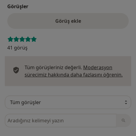
Görüşler
Görüş ekle
41 görüş
Tüm görüşleriniz değerli.
Moderasyon
Görüş
sürecimiz hakkında daha fazlasını öğrenin.
Görüşler içerisinde ara