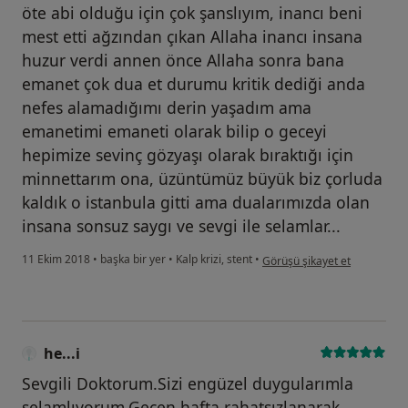
öte abi olduğu için çok şanslıyım, inancı beni
mest etti ağzından çıkan Allaha inancı insana
huzur verdi annen önce Allaha sonra bana
emanet çok dua et durumu kritik dediği anda
nefes alamadığımı derin yaşadım ama
emanetimi emaneti olarak bilip o geceyi
hepimize sevinç gözyaşı olarak bıraktığı için
minnettarım ona, üzüntümüz büyük biz çorluda
kaldık o istanbula gitti ama dualarımızda olan
insana sonsuz saygı ve sevgi ile selamlar...
kullanıcının görüşüne göre he.
11 Ekim 2018
•
başka bir yer
•
Kalp krizi, stent
•
Görüşü şikayet et
he...i
Sevgili Doktorum.Sizi engüzel duygularımla
selamlıyorum.Geçen hafta rahatsızlanarak