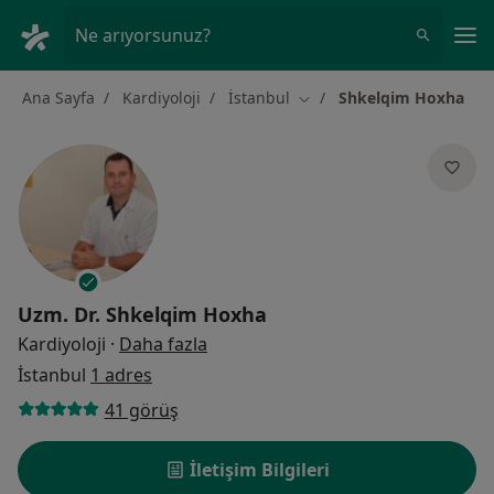
An
Ne arıyorsunuz?
Ana Sayfa
Kardiyoloji
İstanbul
Shkelqim Hoxha
Şehir değiştir
Uzm. Dr.
Shkelqim Hoxha
uzmanliklar hakkinda
Kardiyoloji
·
Daha fazla
İstanbul
1 adres
41 görüş
İletişim Bilgileri