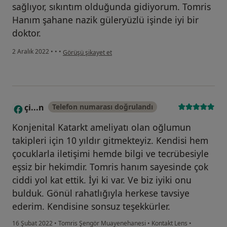
sağlıyor, sıkıntım olduğunda gidiyorum. Tomris
Hanım şahane nazik güleryüzlü işinde iyi bir
doktor.
kullanıcının görüşüne göre s.....
2 Aralık 2022
•
•
•
Görüşü şikayet et
çi...n
Telefon numarası doğrulandı
Ç
Konjenital Katarkt ameliyatı olan oğlumun
takipleri için 10 yıldır gitmekteyiz. Kendisi hem
çocuklarla iletişimi hemde bilgi ve tecrübesiyle
eşsiz bir hekimdir. Tomris hanım sayesinde çok
ciddi yol kat ettik. İyi ki var. Ve biz iyiki onu
bulduk. Gönül rahatlığıyla herkese tavsiye
ederim. Kendisine sonsuz teşekkürler.
16 Şubat 2022
•
Tomris Şengör Muayenehanesi
•
Kontakt Lens
•