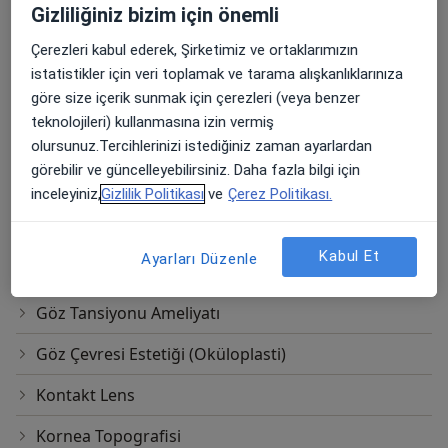
Gizliliğiniz bizim için önemli
Excimer Lazer
Çerezleri kabul ederek, Şirketimiz ve ortaklarımızın
Fakik Göz İçi Lens
istatistikler için veri toplamak ve tarama alışkanlıklarınıza
göre size içerik sunmak için çerezleri (veya benzer
Göz Altı Dolgusu
teknolojileri) kullanmasına izin vermiş
olursunuz.Tercihlerinizi istediğiniz zaman ayarlardan
Göz Check Up
görebilir ve güncelleyebilirsiniz. Daha fazla bilgi için
Göz Kapatma Tedavisi
inceleyiniz,
Gizlilik Politikası
ve
Çerez Politikası.
Göz Kapağı Estetiği
Kabul Et
Ayarları Düzenle
Göz Protezi
Göz Tansiyonu Ameliyatı
Göz Çevresi Estetiği (Oküloplasti)
Kontakt Lens
Kornea Topografisi