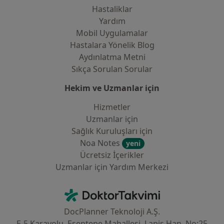
Hastaliklar
Yardım
Mobil Uygulamalar
Hastalara Yönelik Blog
Aydınlatma Metni
Sıkça Sorulan Sorular
Hekim ve Uzmanlar için
Hizmetler
Uzmanlar için
Sağlık Kuruluşları için
Noa Notes
yeni
Ücretsiz İçerikler
Uzmanlar için Yardım Merkezi
İletişim
DoktorTakvimi - Ana Sayfa
DocPlanner Teknoloji A.Ş.
E-5 Karayolu, Esentepe Mahallesi, Lapis Han, No:25