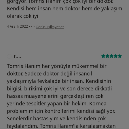
görğyor. Tomris Hanım çok çok iyi bir doktor.
Kendisi hem insan hem doktor hem de yaklaşım
olarak çok iyi
kullanıcının görüşüne göre u....
4 Aralık 2022
•
•
•
Görüşü şikayet et
f....
F
Tomris Hanım her yönüyle mükemmel bir
doktor. Sadece doktor değil insancıl
yaklaşımıyla fevkalade bir insan. Kendisinin
bilgisi, birikimi çok iyi ve son derece dikkatli
hassas muayenelerini gerçekleştiren çok
yerinde tespitler yapan bir hekim. Kornea
problemim için kontrollerimi kendisi sağlıyor.
Senelerdir hastasıyım ve kendisinden çok
faydalandım. Tomris Hanım'la karşılaşmaktan