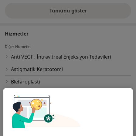
Tümünü göster
deneyim hakkında
Hizmetler
Diğer Hizmetler
Anti VEGF , İntravitreal Enjeksiyon Tedavileri
Astigmatik Keratotomi
Blefaroplasti
Botulinum Toksini Tip A
Derin anterior lamellar keratoplasti
Diabetik retinopati
Erg(Elektroretinografi)