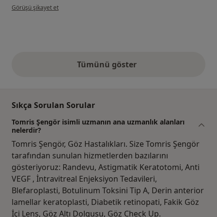
kullanıcının görüşüne göre çi...n
Görüşü şikayet et
Tümünü göster
yukarıdaki görüşler
Sıkça Sorulan Sorular
Tomris Şengör isimli uzmanın ana uzmanlık alanları
nelerdir?
Tomris Şengör, Göz Hastalıkları. Size Tomris Şengör
tarafından sunulan hizmetlerden bazılarını
gösteriyoruz: Randevu, Astigmatik Keratotomi, Anti
VEGF , İntravitreal Enjeksiyon Tedavileri,
Blefaroplasti, Botulinum Toksini Tip A, Derin anterior
lamellar keratoplasti, Diabetik retinopati, Fakik Göz
İçi Lens, Göz Altı Dolgusu, Göz Check Up.