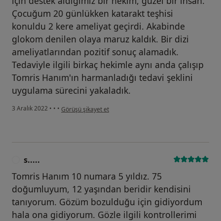
için destek aldığımız bir hekim, güzel bir insan.
Çocuğum 20 günlükken katarakt teşhisi
konuldu 2 kere ameliyat geçirdi. Akabinde
glokom denilen olaya maruz kaldık. Bir dizi
ameliyatlarından pozitif sonuç alamadık.
Tedaviyle ilgili birkaç hekimle aynı anda çalışıp
Tomris Hanım'ın harmanladığı tedavi şeklini
uygulama sürecini yakaladık.
kullanıcının görüşüne göre h....
3 Aralık 2022
•
•
•
Görüşü şikayet et
s.....
S
Tomris Hanım 10 numara 5 yıldız. 75
doğumluyum, 12 yaşından beridir kendisini
tanıyorum. Gözüm bozulduğu için gidiyordum
hala ona gidiyorum. Gözle ilgili kontrollerimi