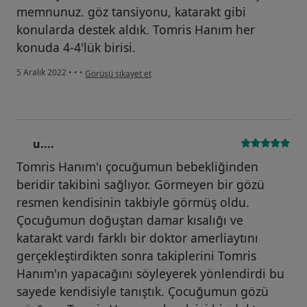
memnunuz. göz tansiyonu, katarakt gibi
konularda destek aldık. Tomris Hanım her
konuda 4-4'lük birisi.
kullanıcının görüşüne göre s....
5 Aralık 2022
•
•
•
Görüşü şikayet et
u....
U
Tomris Hanım'ı çocuğumun bebekliğinden
beridir takibini sağlıyor. Görmeyen bir gözü
resmen kendisinin takbiyle görmüş oldu.
Çocuğumun doğuştan damar kısalığı ve
katarakt vardı farklı bir doktor amerliaytını
gerçekleştirdikten sonra takiplerini Tomris
Hanım'ın yapacağını söyleyerek yönlendirdi bu
sayede kendisiyle tanıştık. Çocuğumun gözü