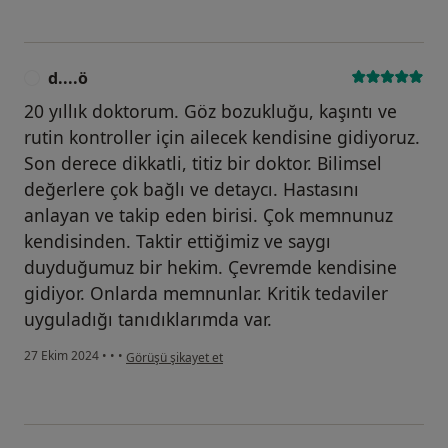
d....ö
D
20 yıllık doktorum. Göz bozukluğu, kaşıntı ve
rutin kontroller için ailecek kendisine gidiyoruz.
Son derece dikkatli, titiz bir doktor. Bilimsel
değerlere çok bağlı ve detaycı. Hastasını
anlayan ve takip eden birisi. Çok memnunuz
kendisinden. Taktir ettiğimiz ve saygı
duyduğumuz bir hekim. Çevremde kendisine
gidiyor. Onlarda memnunlar. Kritik tedaviler
uyguladığı tanıdıklarımda var.
kullanıcının görüşüne göre d....ö
27 Ekim 2024
•
•
•
Görüşü şikayet et