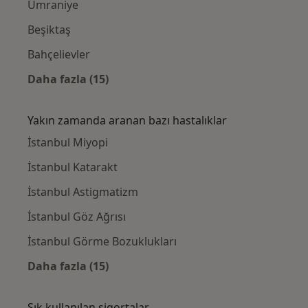
Ümraniye
Beşiktaş
Bahçelievler
Daha fazla (15)
Kategoride daha fazlası: Yakınlardaki Göz D
Yakın zamanda aranan bazı hastalıklar
İstanbul Miyopi
İstanbul Katarakt
İstanbul Astigmatizm
İstanbul Göz Ağrısı
İstanbul Görme Bozuklukları
Daha fazla (15)
Kategoride daha fazlası: Yakın zamanda ara
Sık kullanılan sigortalar