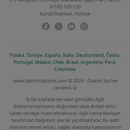
D:102-103-120
Kartal İstanbul, Türkiye
Facebook
yeni bir sekmede açılır
Twitter
yeni bir sekmede açılır
Youtube
yeni bir sekmede açılır
Instagram
yeni bir sekmede aç
yeni bir sekmede açılır
yeni bir sekmede açılır
yeni bir sekmede açılır
yeni bir sekmede açılır
yeni bir sek
yeni 
Polska
,
Türkiye
,
España
,
Italia
,
Deutschland
,
Česko
,
yeni bir sekmede açılır
yeni bir sekmede açılır
yeni bir sekmede açılır
yeni bir sekmede açılır
yeni bir sekm
yeni bi
Portugal
,
México
,
Chile
,
Brasil
,
Argentina
,
Perú
,
yeni bir sekmede açılır
Colombia
www.doktortakvimi.com © 2026 - Doktor bul ve
randevu al
İş bu sayfada yer alan görüşler, ilgili
doktorun/uzmanın doğrudan veya dolaylı emri,
talebi ve/veya ricası olmaksızın, ilgili hasta/danışan
tarafından bağımsız olarak yazılmaktadır. Bu web
sitesinin temel amacı, sağlık alanında kamuoyunun