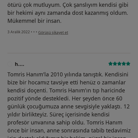
ötürü çok mutluyum. Çok şanslıyım kendisi gibi
bir hekimi aynı zamanda dost kazanmış oldum.
Mükemmel bir insan.
kullanıcının görüşüne göre f....
3 Aralık 2022
•
•
•
Görüşü şikayet et
h....
H
Tomris Hanım'la 2010 yılında tanıştık. Kendisini
bize bir hocamız tavsiye etti henüz o zamanlar
kendisi doçenti. Tomris Hanım'ın tıp haricinde
pozitif yönde destekledi. Her şeyden önce 60
günlük çocuğumuza anne sevgisiyle yaklaştı. 12
yıldır birlikteyiz. Süreç içerisinde kendisi
profesör unvanına sahip oldu. Tomris Hanım
önce bir insan, anne sonrasında tabib tedavimiz