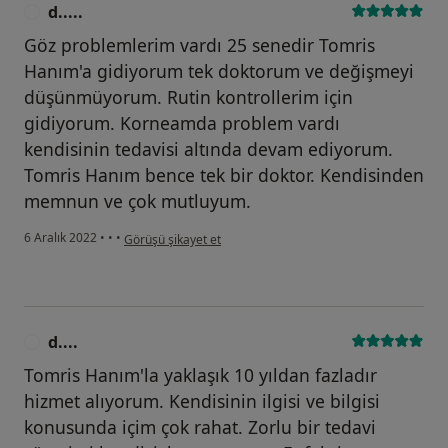
d.....
D
Göz problemlerim vardı 25 senedir Tomris
Hanım'a gidiyorum tek doktorum ve değişmeyi
düşünmüyorum. Rutin kontrollerim için
gidiyorum. Korneamda problem vardı
kendisinin tedavisi altında devam ediyorum.
Tomris Hanım bence tek bir doktor. Kendisinden
memnun ve çok mutluyum.
kullanıcının görüşüne göre d.....
6 Aralık 2022
•
•
•
Görüşü şikayet et
d....
D
Tomris Hanım'la yaklaşık 10 yıldan fazladır
hizmet alıyorum. Kendisinin ilgisi ve bilgisi
konusunda içim çok rahat. Zorlu bir tedavi