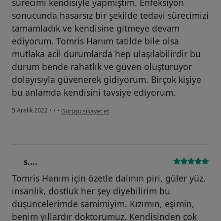
sürecimi kendisiyle yapmıştım. Enfeksiyon
sonucunda hasarsız bir şekilde tedavi sürecimizi
tamamladık ve kendisine gitmeye devam
ediyorum. Tomris Hanım tatilde bile olsa
mutlaka acil durumlarda hep ulaşılabilirdir bu
durum bende rahatlık ve güven oluşturuyor
dolayısıyla güvenerek gidiyorum. Birçok kişiye
bu anlamda kendisini tavsiye ediyorum.
kullanıcının görüşüne göre d....
5 Aralık 2022
•
•
•
Görüşü şikayet et
s....
S
Tomris Hanım için özetle dalının piri, güler yüz,
insanlık, dostluk her şey diyebilirim bu
düşüncelerimde samimiyim. Kızımın, eşimin,
benim yıllardır doktorumuz. Kendisinden çok