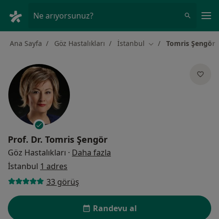
An
Ne arıyorsunuz?
Ana Sayfa
Göz Hastalıkları
İstanbul
Tomris Şengör
Şehir değiştir
Prof. Dr.
Tomris Şengör
uzmanliklar hakkinda
Göz Hastalıkları
·
Daha fazla
İstanbul
1 adres
33 görüş
Randevu al