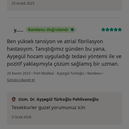
25 Aralık 2025
y.....
Randevu doğrulandı
Y
Ben yüksek tansiyon ve atrial fibrilasyon
hastasıyım. Tanıştığımız günden bu yana,
Ayşegül hocam uyguladığı tedavi yöntemi ile ve
pozitif yaklaşımıyla çözüm sağlamış bir uzman.
20 Kasım 2025
•
Port Medikal - Ayşegül Türkoğlu
•
Randevu
•
kullanıcının görüşüne göre y.....
Görüşü şikayet et
Uzm. Dr. Ayşegül Türkoğlu Pehlivanoğlu
Tesekkurler guzel yorumunuz icin
3 Ocak 2026