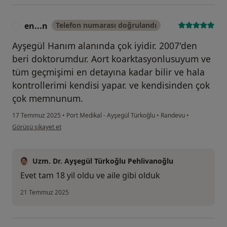
en...n
Telefon numarası doğrulandı
E
Ayşegül Hanım alanında çok iyidir. 2007'den
beri doktorumdur. Aort koarktasyonlusuyum ve
tüm geçmişimi en detayına kadar bilir ve hala
kontrollerimi kendisi yapar. ve kendisinden çok
çok memnunum.
17 Temmuz 2025
•
Port Medikal - Ayşegül Türkoğlu
•
Randevu
•
kullanıcının görüşüne göre en...n
Görüşü şikayet et
Uzm. Dr. Ayşegül Türkoğlu Pehlivanoğlu
Evet tam 18 yil oldu ve aile gibi olduk
21 Temmuz 2025