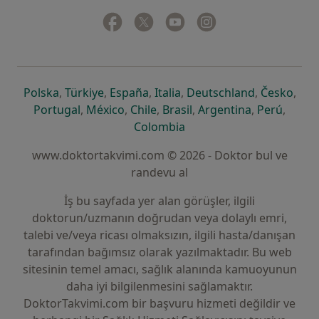
Facebook
yeni bir sekmede açılır
Twitter
yeni bir sekmede açılır
Youtube
yeni bir sekmede açılır
Instagram
yeni bir sekmede aç
yeni bir sekmede açılır
yeni bir sekmede açılır
yeni bir sekmede açılır
yeni bir sekmede açılır
yeni bir sek
yeni 
Polska
,
Türkiye
,
España
,
Italia
,
Deutschland
,
Česko
,
yeni bir sekmede açılır
yeni bir sekmede açılır
yeni bir sekmede açılır
yeni bir sekmede açılır
yeni bir sekm
yeni bi
Portugal
,
México
,
Chile
,
Brasil
,
Argentina
,
Perú
,
yeni bir sekmede açılır
Colombia
www.doktortakvimi.com © 2026 - Doktor bul ve
randevu al
İş bu sayfada yer alan görüşler, ilgili
doktorun/uzmanın doğrudan veya dolaylı emri,
talebi ve/veya ricası olmaksızın, ilgili hasta/danışan
tarafından bağımsız olarak yazılmaktadır. Bu web
sitesinin temel amacı, sağlık alanında kamuoyunun
daha iyi bilgilenmesini sağlamaktır.
DoktorTakvimi.com bir başvuru hizmeti değildir ve