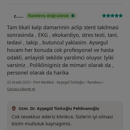
c.....
Randevu doğrulandı
C
Tam tikali kalp damarimin aclip stent takilmasi
sonrasinda , EKG , ekokardiyo, stres testi, tani,
tedavi , takip , butuncul yaklasim. Aysegul
hocam her konuda cok profesyonel ve hasta
odakli, anlayisli sekilde yardimci oluyor. Iyiki
varsiniz . Polikliniginiz de mimari olarak da ,
personel olarak da harika
22 Aralık 2025
•
Port Medikal - Ayşegül Türkoğlu
•
Randevu
•
kullanıcının görüşüne göre c.....
Görüşü şikayet et
Uzm. Dr. Ayşegül Türkoğlu Pehlivanoğlu
Cok tesekkur ederiz klinikce. Sizlerin iyi olmasi
bizim mutluluk kaynagimiz.