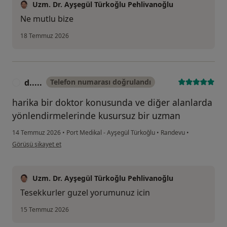
Uzm. Dr. Ayşegül Türkoğlu Pehlivanoğlu
Ne mutlu bize
18 Temmuz 2026
d.....
Telefon numarası doğrulandı
D
harika bir doktor konusunda ve diğer alanlarda
yönlendirmelerinde kusursuz bir uzman
14 Temmuz 2026
•
Port Medikal - Ayşegül Türkoğlu
•
Randevu
•
kullanıcının görüşüne göre d.....
Görüşü şikayet et
Uzm. Dr. Ayşegül Türkoğlu Pehlivanoğlu
Tesekkurler guzel yorumunuz icin
15 Temmuz 2026