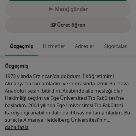
Mesaj gönder
Ücret öğren
Özgeçmiş
Hizmetler
Adresler
Sigortalar
Özgeçmiş
1973 yılında Erzincan'da doğdum. İlköğretimimi
Almanya'da tamamladım ve sonrasında İzmir Bornova
Anadolu lisesini bitirdim. Akabinde aile mesleği olan
Hekimliği seçtim ve Ege Üniversitesi Tıp Fakültesi'ne
başladım. 2004 yılında Ege Üniversitesi Tıp Fakültesi
Kardiyoloji anabilim dalında ihtisasımı tamamladım. Bu
süreçte Almanya Heidelberg Üniversitesi'nin
Hakkımda
Mannheim kliniğinde bir yıl uygulayıcı doktor olarak
daha fazla
görev yaptım. Uzun yıllardır İzmir'de özel sağlık