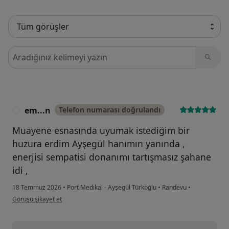
Görüşler içerisinde ara
em...n
Telefon numarası doğrulandı
E
Muayene esnasında uyumak istediğim bir
huzura erdim Ayşegül hanımın yanında ,
enerjisi sempatisi donanımı tartışmasız şahane
idi ,
18 Temmuz 2026
•
Port Medikal - Ayşegül Türkoğlu
•
Randevu
•
kullanıcının görüşüne göre em...n
Görüşü şikayet et