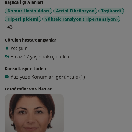
Başlıca İlgi Alanları
kuruluşlarında hizmet vermekteyim.
Damar Hastalıkları
Atrial Fibrilasyon
Taşikardi
Hiperlipidemi
Yüksek Tansiyon (Hipertansiyon)
a11y_sr_more_diseases
+43
Görülen hasta/danışanlar
Yetişkin
En az 17 yaşındaki çocuklar
Konsültasyon türleri
Yüz yüze
Konumları görüntüle (1)
Fotoğraflar ve videolar