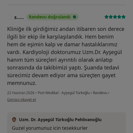
s.....
Randevu doğrulandı
S
Kliniğe ilk girdiğimiz andan itibaren son derece
ilgili bir ekip ile karşılaşılandık. Hem benim
hem de eşimin kalp ve damar hastalıklarımız
vardı. Kardiyoloji doktorumuz Uzm.Dr. Ayşegül
hanım tüm süreçleri ayrıntılı olarak anlatıp
sonrasında da takibimizi yaptı. Şuanda tedavi
sürecimiz devam ediyor ama süreçten gayet
memnunuz.
22 Haziran 2026
•
Port Medikal - Ayşegül Türkoğlu
•
Randevu
•
kullanıcının görüşüne göre s.....
Görüşü şikayet et
Uzm. Dr. Ayşegül Türkoğlu Pehlivanoğlu
Guzel yorumunuz icin tesekkurler