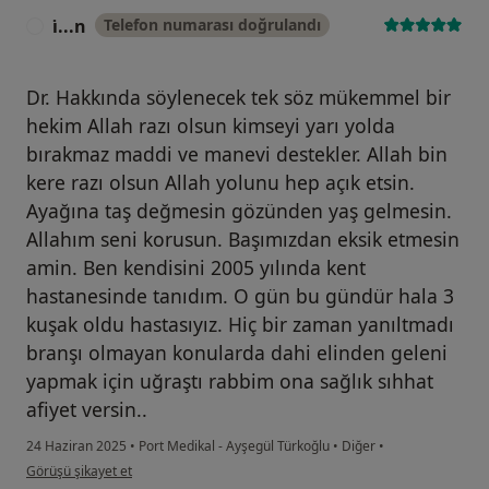
i̇...n
Telefon numarası doğrulandı
I
Dr. Hakkında söylenecek tek söz mükemmel bir
hekim Allah razı olsun kimseyi yarı yolda
bırakmaz maddi ve manevi destekler. Allah bin
kere razı olsun Allah yolunu hep açık etsin.
Ayağına taş değmesin gözünden yaş gelmesin.
Allahım seni korusun. Başımızdan eksik etmesin
amin. Ben kendisini 2005 yılında kent
hastanesinde tanıdım. O gün bu gündür hala 3
kuşak oldu hastasıyız. Hiç bir zaman yanıltmadı
branşı olmayan konularda dahi elinden geleni
yapmak için uğraştı rabbim ona sağlık sıhhat
afiyet versin..
24 Haziran 2025
•
Port Medikal - Ayşegül Türkoğlu
•
Diğer
•
kullanıcının görüşüne göre i̇...n
Görüşü şikayet et