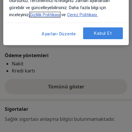
olursunuz.Tercihlerinizi istediğiniz zaman ayarlardan
görebilir ve güncelleyebilirsiniz. Daha fazla bilgi için
Haritayı büyüt
inceleyiniz,
Gizlilik Politikası
ve
Çerez Politikası.
yeni bir sekmede açılır
Uygunluk
Kabul Et
Ayarları Düzenle
Takvimi göster
Ödeme yöntemleri
Nakit
Kredi kartı
Tümünü göster
adres hakkında
Sigortalar
Sağlık sigortası anlaşma bilgisi bulunmamaktadır.