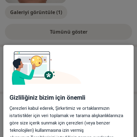
Galeriyi görüntüle (1)
Tümünü göster
deneyim hakkında
Hizmetler
Diğer Hizmetler
Randevu
Gizliliğiniz bizim için önemli
Adres
Çerezleri kabul ederek, Şirketimiz ve ortaklarımızın
istatistikler için veri toplamak ve tarama alışkanlıklarınıza
Port Medikal - Ayşegül Türkoğlu
göre size içerik sunmak için çerezleri (veya benzer
Ataşehir mahallesi 8211/8 sk no:23 kat:1 daire:1,
teknolojileri) kullanmasına izin vermiş
Çiğli
,
İzmir
35620