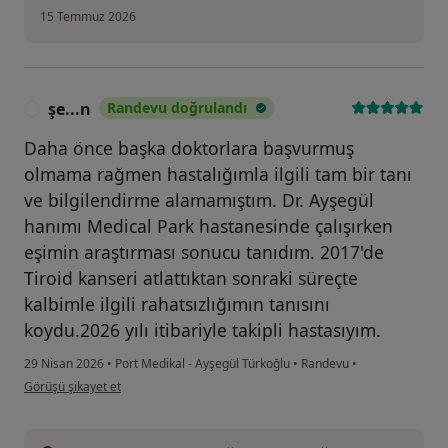
15 Temmuz 2026
şe...n
Randevu doğrulandı
Ş
Daha önce başka doktorlara başvurmuş
olmama rağmen hastalığımla ilgili tam bir tanı
ve bilgilendirme alamamıştım. Dr. Ayşegül
hanımı Medical Park hastanesinde çalışırken
eşimin araştırması sonucu tanıdım. 2017'de
Tiroid kanseri atlattıktan sonraki süreçte
kalbimle ilgili rahatsızlığımın tanısını
koydu.2026 yılı itibariyle takipli hastasıyım.
29 Nisan 2026
•
Port Medikal - Ayşegül Türkoğlu
•
Randevu
•
kullanıcının görüşüne göre şe...n
Görüşü şikayet et