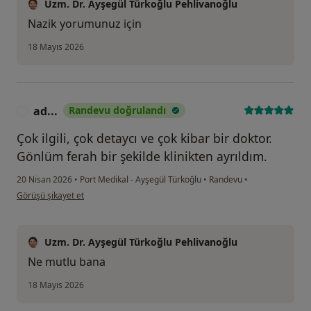
Uzm. Dr. Ayşegül Türkoğlu Pehlivanoğlu
Nazik yorumunuz için
18 Mayıs 2026
ad...
Randevu doğrulandı
A
Çok ilgili, çok detaycı ve çok kibar bir doktor.
Gönlüm ferah bir şekilde klinikten ayrıldım.
20 Nisan 2026
•
Port Medikal - Ayşegül Türkoğlu
•
Randevu
•
kullanıcının görüşüne göre ad...
Görüşü şikayet et
Uzm. Dr. Ayşegül Türkoğlu Pehlivanoğlu
Ne mutlu bana
18 Mayıs 2026