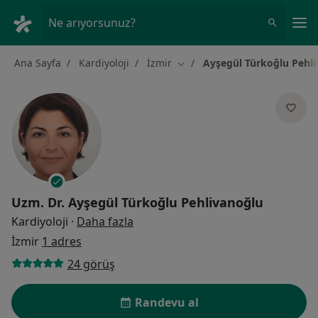
An
Ne arıyorsunuz?
Ana Sayfa
Kardiyoloji
İzmir
Ayşegül Türkoğlu Pehl
Şehir değiştir
Uzm. Dr.
Ayşegül Türkoğlu Pehlivanoğlu
uzmanliklar hakkinda
Kardiyoloji
·
Daha fazla
İzmir
1 adres
24 görüş
Randevu al