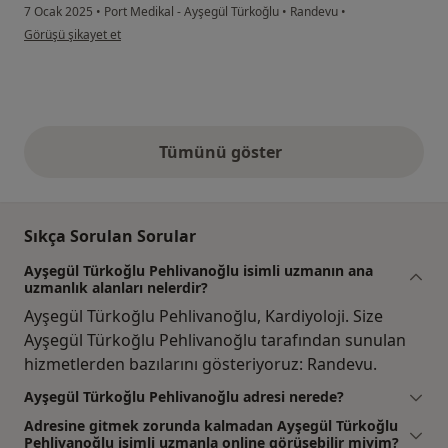
7 Ocak 2025
•
Port Medikal - Ayşegül Türkoğlu
•
Randevu
•
kullanıcının görüşüne göre mu...
Görüşü şikayet et
Tümünü göster
yukarıdaki görüşler
Sıkça Sorulan Sorular
Ayşegül Türkoğlu Pehlivanoğlu isimli uzmanın ana
uzmanlık alanları nelerdir?
Ayşegül Türkoğlu Pehlivanoğlu, Kardiyoloji. Size
Ayşegül Türkoğlu Pehlivanoğlu tarafından sunulan
hizmetlerden bazılarını gösteriyoruz: Randevu.
Ayşegül Türkoğlu Pehlivanoğlu adresi nerede?
Adresine gitmek zorunda kalmadan Ayşegül Türkoğlu
Pehlivanoğlu isimli uzmanla online görüşebilir miyim?