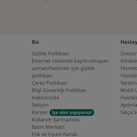
Biz
Hastay
Gizlilik Politikası
Doktor
İnternet sitesinde kayıtlı olmayan
Klinikl
uzman/hekimler i̇çin gizlilik
Hizmet
politikası
Hastali
Çerez Politikası
Yardım
Bilgi Güvenliği Politikası
Mobil 
Hakkımızda
Hastala
İletişim
Aydınl
Kariyer
Sıkça S
İşe alım yapıyoruz!
Kullanım Şartnamesi
Basın Merkezi
Etik ve Uyum Kanalı