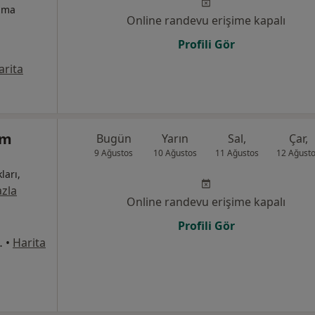
izma
Online randevu erişime kapalı
Profili Gör
arita
ım
Bugün
Yarın
Sal,
Çar,
9 Ağustos
10 Ağustos
11 Ağustos
12 Ağust
ları,
zla
Online randevu erişime kapalı
Profili Gör
:221, Yıldırım
•
Harita