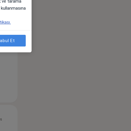
ak ve tarama
i) kullanmasına
Per,
Cum,
Cmt,
tikası.
os
13 Ağustos
14 Ağustos
15 Ağustos
abul Et
Per,
Cum,
Cmt,
os
13 Ağustos
14 Ağustos
15 Ağustos