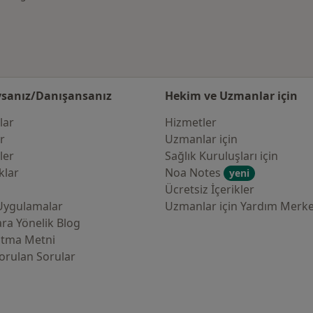
sanız/Danışansanız
Hekim ve Uzmanlar için
lar
Hizmetler
er
Uzmanlar için
ler
Sağlık Kuruluşları için
klar
Noa Notes
yeni
Ücretsiz İçerikler
Uygulamalar
Uzmanlar için Yardım Merke
ra Yönelik Blog
atma Metni
orulan Sorular