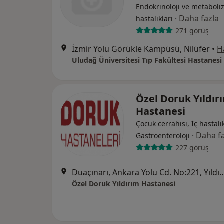
Endokrinoloji ve metabol
·
Daha fazla
hastalıkları
271 görüş
İzmir Yolu Görükle Kampüsü, Nilüfer
•
H
Uludağ Üniversitesi Tıp Fakültesi Hastanesi
Özel Doruk Yıldır
Hastanesi
Çocuk cerrahisi, İç hastalık
·
Daha fa
Gastroenteroloji
227 görüş
Duaçınarı, Ankara Yolu Cd. No
Özel Doruk Yıldırım Hastanesi