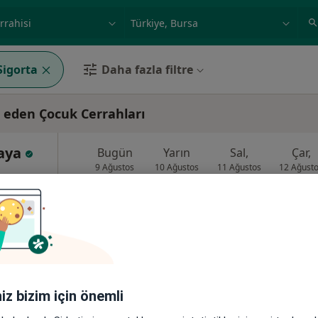
ilgi alanı ve hastalık, isim
örnek: İstanbul
igorta
Daha fazla filtre
 eden Çocuk Cerrahları
kaya
Bugün
Yarın
Sal,
Çar,
9 Ağustos
10 Ağustos
11 Ağustos
12 Ağust
Online randevu erişime kapalı
Randevu talep et
Harita
iniz bizim için önemli