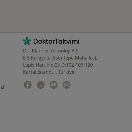
İletişim
DoktorTakvimi - Ana Sayfa
DocPlanner Teknoloji A.Ş.
E-5 Karayolu, Esentepe Mahallesi,
Lapis Han, No:25 D:102-103-120
Kartal İstanbul, Türkiye
Facebook
yeni bir sekmede açılır
Twitter
yeni bir sekmede açılır
Youtube
yeni bir sekmede açılır
Instagram
yeni bir sekmede açılır
zi