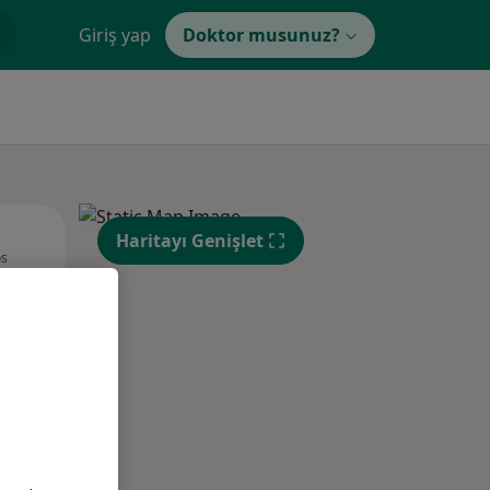
Giriş yap
Doktor musunuz?
Per,
Cum,
Cmt,
Haritayı Genişlet
os
13 Ağustos
14 Ağustos
15 Ağustos