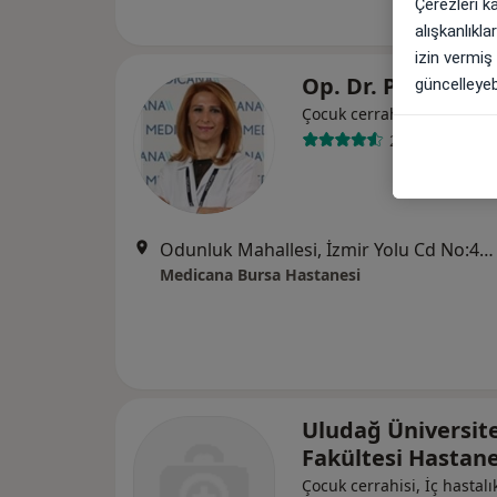
Çerezleri k
alışkanlıkl
izin vermiş
Op. Dr. Perihan 
güncelleyebi
Çocuk cerrahisi
24 görüş
Odunluk Mahallesi, İzmir Yolu Cd No:41, Nilüfer
Medicana Bursa Hastanesi
Uludağ Üniversite
Fakültesi Hastane
Çocuk cerrahisi, İç hastalık