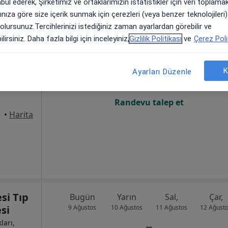
abul ederek, Şirketimiz ve ortaklarımızın istatistikler için veri toplam
arınıza göre size içerik sunmak için çerezleri (veya benzer teknolojiler
 olursunuz.Tercihlerinizi istediğiniz zaman ayarlardan görebilir ve
Topçu
Bugün
Yarın
Sal,
Çar,
lirsiniz. Daha fazla bilgi için inceleyiniz,
Gizlilik Politikası
ve
Çerez Poli
9 Ağustos
10 Ağustos
11 Ağustos
12 Ağust
K
Ayarları Düzenle
Online randevu erişime kapalı
Randevu talep et
•
Harita
si Tıp
Bugün
Yarın
Sal,
Çar,
si
9 Ağustos
10 Ağustos
11 Ağustos
12 Ağust
ları,