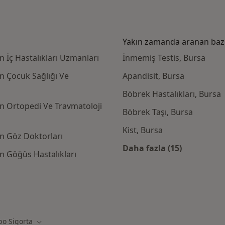
Yakın zamanda aranan bazı 
 İç Hastalıkları Uzmanları
İnmemiş Testis, Bursa
n Çocuk Sağlığı Ve
Apandisit, Bursa
Böbrek Hastalıkları, Bursa
n Ortopedi Ve Travmatoloji
Böbrek Taşı, Bursa
Kist, Bursa
n Göz Doktorları
Daha fazla (15)
 Göğüs Hastalıkları
Kategoride daha f
igorta kabul eden diğer doktorlar
o Sigorta
ştir
Şehir değiştir