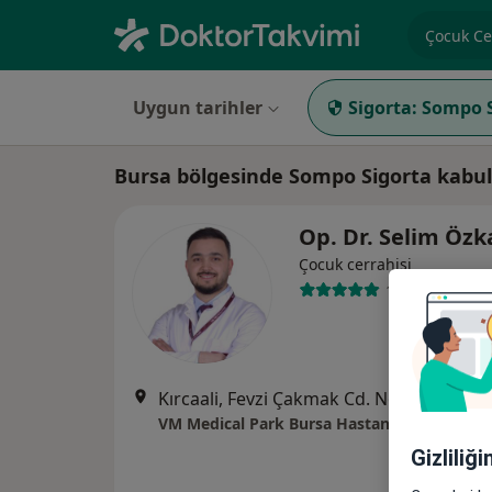
Uzmanlık, 
Uygun tarihler
Sigorta:
Sompo S
Bursa bölgesinde Sompo Sigorta kabul
Op. Dr. Selim Öz
Çocuk cerrahisi
19 görüş
Kırcaali, Fevzi Çakmak Cd. No:76, Bursa
•
VM Medical Park Bursa Hastanesi
Gizliliğ