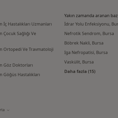
Yakın zamanda aranan bazı 
 İç Hastalıkları Uzmanları
İdrar Yolu Enfeksiyonu, Bu
n Çocuk Sağlığı Ve
Nefrotik Sendrom, Bursa
Böbrek Nakli, Bursa
n Ortopedi Ve Travmatoloji
Iga Nefropatisi, Bursa
Vaskülit, Bursa
n Göz Doktorları
Daha fazla (15)
 Göğüs Hastalıkları
Kategoride daha f
igorta kabul eden diğer doktorlar
rta
Şehir değiştir