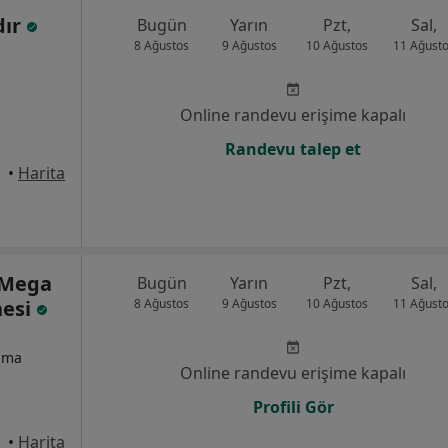
dır
Bugün
Yarın
Pzt,
Sal,
8 Ağustos
9 Ağustos
10 Ağustos
11 Ağust
Online randevu erişime kapalı
Randevu talep et
•
Harita
 Mega
Bugün
Yarın
Pzt,
Sal,
nesi
8 Ağustos
9 Ağustos
10 Ağustos
11 Ağust
izma
Online randevu erişime kapalı
Profili Gör
anbul
•
Harita