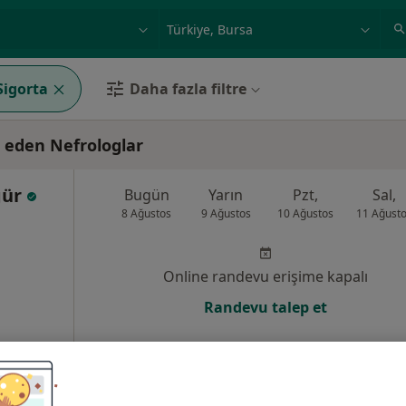
ilgi alanı ve hastalık, isim
örnek: İstanbul
igorta
Daha fazla filtre
 eden Nefrologlar
gür
Bugün
Yarın
Pzt,
Sal,
8 Ağustos
9 Ağustos
10 Ağustos
11 Ağust
Online randevu erişime kapalı
Randevu talep et