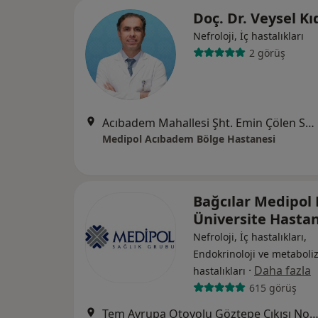
Doç. Dr. Veysel Kı
Nefroloji, İç hastalıkları
2 görüş
Acıbadem Mahallesi Şht. Emin Çölen Sokağı No:4, Kadıköy
Medipol Acıbadem Bölge Hastanesi
Bağcılar Medipol
Üniversite Hasta
Nefroloji, İç hastalıkları,
Endokrinoloji ve metabol
·
Daha fazla
hastalıkları
615 görüş
Tem Avrupa Otoyolu Göztepe Çıkışı No: 1Bağcılar, İst