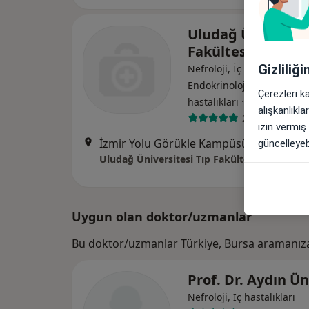
Uludağ Üniversite
Fakültesi Hastane
Gizliliğ
Nefroloji, İç hastalıkları,
Endokrinoloji ve metabol
Çerezleri k
·
Daha fazla
hastalıkları
alışkanlıkl
271 görüş
izin vermiş
İzmir Yolu Görükle Kampüsü, Nilüfer
•
H
güncelleyebi
Uludağ Üniversitesi Tıp Fakültesi Hastanesi
Uygun olan doktor/uzmanlar
Bu doktor/uzmanlar Türkiye, Bursa aramanıza
Prof. Dr. Aydın Ün
Nefroloji, İç hastalıkları