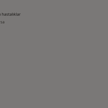
hastalıklar
rsa
azlası: Yakın zamanda aranan bazı hastalıklar