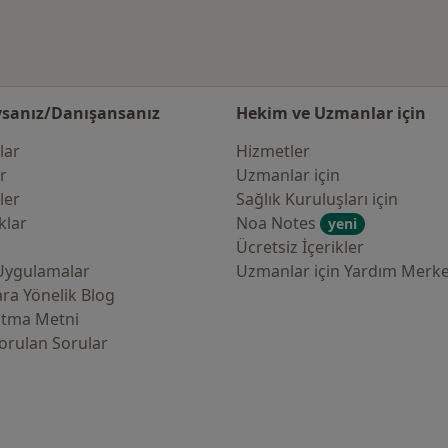
sanız/Danışansanız
Hekim ve Uzmanlar için
lar
Hizmetler
er
Uzmanlar için
ler
Sağlık Kuruluşları için
klar
Noa Notes
yeni
Ücretsiz İçerikler
Uygulamalar
Uzmanlar için Yardım Merke
ra Yönelik Blog
atma Metni
orulan Sorular