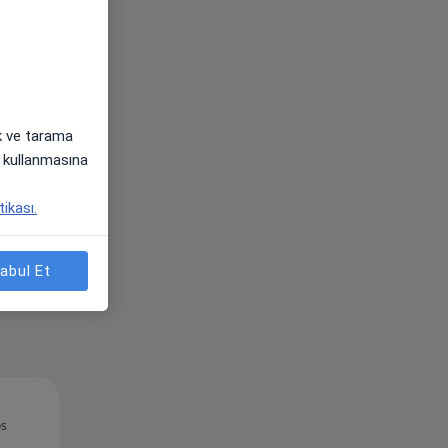
Çar,
Per,
Cum,
os
12 Ağustos
13 Ağustos
14 Ağustos
ak ve tarama
i) kullanmasına
tikası.
abul Et
Çar,
Per,
Cum,
os
12 Ağustos
13 Ağustos
14 Ağustos