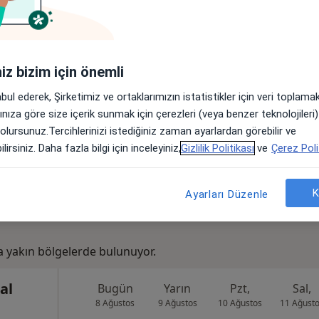
si Tıp
Bugün
Yarın
Pzt,
Sal,
si
8 Ağustos
9 Ağustos
10 Ağustos
11 Ağust
iniz bizim için önemli
izma
abul ederek, Şirketimiz ve ortaklarımızın istatistikler için veri toplam
Online randevu erişime kapalı
arınıza göre size içerik sunmak için çerezleri (veya benzer teknolojiler
Profili Gör
 olursunuz.Tercihlerinizi istediğiniz zaman ayarlardan görebilir ve
arita
lirsiniz. Daha fazla bilgi için inceleyiniz,
Gizlilik Politikası
ve
Çerez Poli
K
Ayarları Düzenle
 yakın bölgelerde bulunuyor.
al
Bugün
Yarın
Pzt,
Sal,
8 Ağustos
9 Ağustos
10 Ağustos
11 Ağust