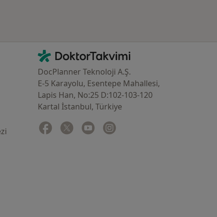
İletişim
DoktorTakvimi - Ana Sayfa
DocPlanner Teknoloji A.Ş.
E-5 Karayolu, Esentepe Mahallesi,
Lapis Han, No:25 D:102-103-120
Kartal İstanbul, Türkiye
Facebook
yeni bir sekmede açılır
Twitter
yeni bir sekmede açılır
Youtube
yeni bir sekmede açılır
Instagram
yeni bir sekmede açılır
zi