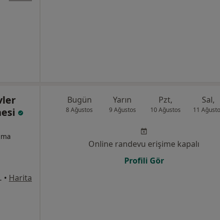
vler
Bugün
Yarın
Pzt,
Sal,
nesi
8 Ağustos
9 Ağustos
10 Ağustos
11 Ağust
izma
Online randevu erişime kapalı
Profili Gör
1/8, Bahçelievler
•
Harita