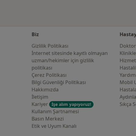
Biz
Hastay
Gizlilik Politikası
Doktor
İnternet sitesinde kayıtlı olmayan
Klinikl
uzman/hekimler i̇çin gizlilik
Hizmet
politikası
Hastali
Çerez Politikası
Yardım
Bilgi Güvenliği Politikası
Mobil 
Hakkımızda
Hastala
İletişim
Aydınl
Kariyer
Sıkça S
İşe alım yapıyoruz!
Kullanım Şartnamesi
Basın Merkezi
Etik ve Uyum Kanalı