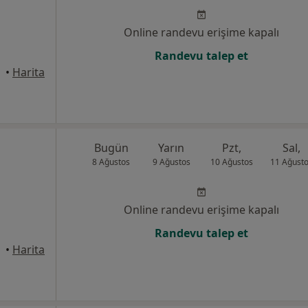
Online randevu erişime kapalı
Randevu talep et
anbul
•
Harita
Bugün
Yarın
Pzt,
Sal,
8 Ağustos
9 Ağustos
10 Ağustos
11 Ağust
Online randevu erişime kapalı
Randevu talep et
anbul
•
Harita