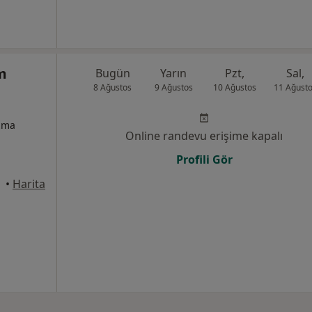
m
Bugün
Yarın
Pzt,
Sal,
8 Ağustos
9 Ağustos
10 Ağustos
11 Ağust
izma
Online randevu erişime kapalı
Profili Gör
•
Harita