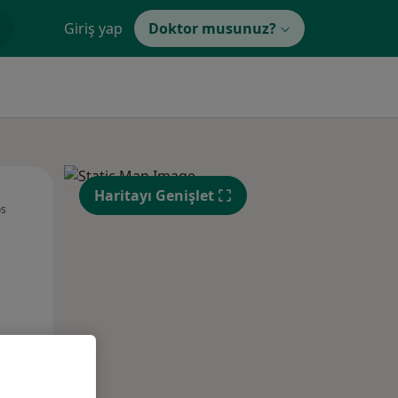
Giriş yap
Doktor musunuz?
Çar,
Per,
Cum,
Haritayı Genişlet
os
12 Ağustos
13 Ağustos
14 Ağustos