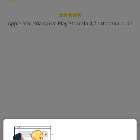
Peyas Mah. Fırat Bulvarı No:12 Diclekent/Kayapınar, Diyarbakır
•
Harita
Memorial Diyarbakır Hastanesi
Apple Store’da 4,6 ve Play Store’da 4,7 ortalama puan
Bu uzman ilgili adres için online danışmanlık/takvim sunmuyor.
Randevu talep et
Uzm. Dr. Mehmet Celaloğlu
Çocuk sağlığı ve hastalıkları
3 görüş
Peyas Mah. Fırat Bulvarı No:12 Diclekent/Kayapınar, Diyarbakır
•
Harita