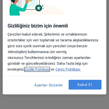
Memorial Diyarbakır Hastanesi
Bu uzman ilgili adres için online danışmanlık/takvim sunmuyor.
Randevu talep et
Gizliliğiniz bizim için önemli
Çerezleri kabul ederek, Şirketimiz ve ortaklarımızın
istatistikler için veri toplamak ve tarama alışkanlıklarınıza
göre size içerik sunmak için çerezleri (veya benzer
teknolojileri) kullanmasına izin vermiş
olursunuz.Tercihlerinizi istediğiniz zaman ayarlardan
görebilir ve güncelleyebilirsiniz. Daha fazla bilgi için
inceleyiniz,
Gizlilik Politikası
ve
Çerez Politikası.
Uzm. Dr. Hakan Onur
Çocuk sağlığı ve hastalıkları
Kabul Et
Ayarları Düzenle
7 görüş
Peyas Mah. Fırat Bulvarı No:12 Diclekent/Kayapınar, Diyarbakır
•
Harita
Memorial Diyarbakır Hastanesi