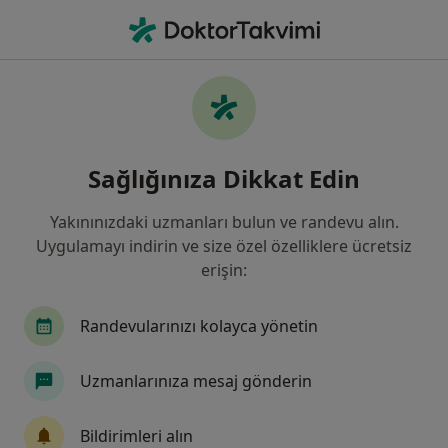
An
Çocuk Sağlığı Ve Hastalıkları • Diyarbakır, Diyarbakır
Filters
Sigorta:
Ray Sigorta
Diyarbakır bölgesinde Ray Sigorta kabul
Sağlığınıza Dikkat Edin
eden Çocuk Sağlığı Ve Hastalıkları Doktorla
Yakınınızdaki uzmanları bulun ve randevu alın.
Uygulamayı indirin ve size özel özelliklere ücretsiz
erişin:
Randevularınızı kolayca yönetin
Uzmanlarınıza mesaj gönderin
Uzm. Dr. Orhan Köksal
Çocuk sağlığı ve hastalıkları, Çocuk yoğun bakımı
Bildirimleri alın
13 görüş