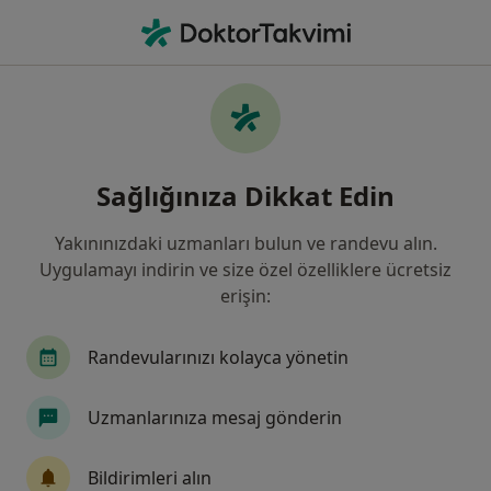
An
Çocuk Sağlığı Ve Hastalıkları • Manisa, Manisa, Türkiye
Filters
Sigorta:
Axa Sigorta
Manisa bölgesinde Axa Sigorta kabul eden
Sağlığınıza Dikkat Edin
Çocuk Sağlığı Ve Hastalıkları Doktorla
Yakınınızdaki uzmanları bulun ve randevu alın.
Uygulamayı indirin ve size özel özelliklere ücretsiz
erişin:
Randevularınızı kolayca yönetin
Uzmanlarınıza mesaj gönderin
Özel Egeumut Hastanesi
·
Daha
Çocuk sağlığı ve hastalıkları, İç hastalıkları, Kardiyoloji
Bildirimleri alın
fazla