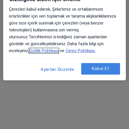
Çerezleri kabul ederek, Şirketimiz ve ortaklarımızın
istatistikler için veri toplamak ve tarama alışkanlıklarınıza
Uzm. Dr. Vildan Ürk
göre size içerik sunmak için çerezleri (veya benzer
Çocuk sağlığı ve hastalıkları
teknolojileri) kullanmasına izin vermiş
10 görüş
olursunuz.Tercihlerinizi istediğiniz zaman ayarlardan
görebilir ve güncelleyebilirsiniz. Daha fazla bilgi için
Sakarya Mahallesi Uzunyol Caddesi No:140, Manisa
•
Harita
inceleyiniz,
Gizlilik Politikası
ve
Çerez Politikası.
Manisa Özel Sekiz Eylül Hastanesi
Bu uzman ilgili adres için online danışmanlık/takvim sunmuyor.
Kabul Et
Ayarları Düzenle
Randevu talep et