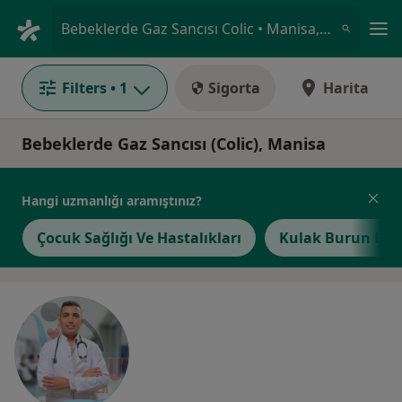
An
Bebeklerde Gaz Sancısı Colic • Manisa, Manisa, Türkiye
Filters
• 1
Sigorta
Harita
Bebeklerde Gaz Sancısı (Colic), Manisa
Hangi uzmanlığı aramıştınız?
Çocuk Sağlığı Ve Hastalıkları
Kulak Burun Boğ