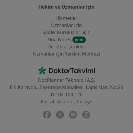
Hekim ve Uzmanlar için
Hizmetler
Uzmanlar için
Sağlık Kuruluşları için
Noa Notes
yeni
Ücretsiz İçerikler
Uzmanlar için Yardım Merkezi
İletişim
DoktorTakvimi - Ana Sayfa
DocPlanner Teknoloji A.Ş.
E-5 Karayolu, Esentepe Mahallesi, Lapis Han, No:25
D:102-103-120
Kartal İstanbul, Türkiye
Facebook
yeni bir sekmede açılır
Twitter
yeni bir sekmede açılır
Youtube
yeni bir sekmede açılır
Instagram
yeni bir sekmede aç