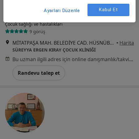
Kabul Et
Ayarları Düzenle
Uzm. Dr. Süreyya Ergen Kıray
Çocuk sağlığı ve hastalıkları
9 görüş
MİTATPAŞA MAH. BELEDİYE CAD. HÜSNÜBEY İŞMERKEZİ NO: 126 KAT :2 DAİRE: 4, Salihli
•
Harita
SÜREYYA ERGEN KIRAY ÇOCUK KLİNİĞİ
Bu uzman ilgili adres için online danışmanlık/takvim sunmuyor.
Randevu talep et