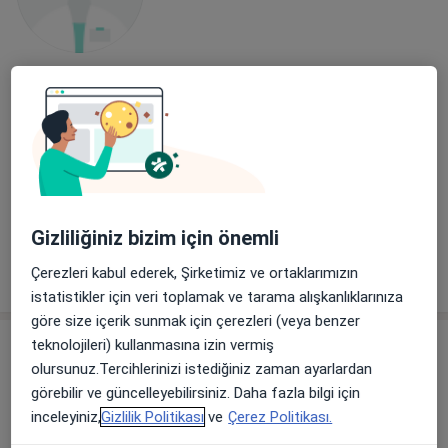
Uzm. Dr. Ulviye Uzar
Çocuk sağlığı ve hastalıkları
3 görüş
Manisa
•
Harita
Doktor Muayenehanesi
Bu uzman ilgili adres için online danışmanlık/takvim sunmuyor.
Gizliliğiniz bizim için önemli
Randevu talep et
Çerezleri kabul ederek, Şirketimiz ve ortaklarımızın
istatistikler için veri toplamak ve tarama alışkanlıklarınıza
göre size içerik sunmak için çerezleri (veya benzer
teknolojileri) kullanmasına izin vermiş
olursunuz.Tercihlerinizi istediğiniz zaman ayarlardan
görebilir ve güncelleyebilirsiniz. Daha fazla bilgi için
inceleyiniz,
Gizlilik Politikası
ve
Çerez Politikası.