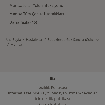
Manisa İdrar Yolu Enfeksiyonu
Manisa Tüm Çocuk Hastalıkları
Daha fazla (15)
Kategoride daha fazlası: Manisa şehrinde ilg
Ana Sayfa
Hastalıklar
Bebeklerde Gaz Sancısı (Colic)
Şehir 
Manisa
Şehir değiştir
Biz
Gizlilik Politikası
İnternet sitesinde kayıtlı olmayan uzman/hekimler
i̇çin gizlilik politikası
Çerez Politikası