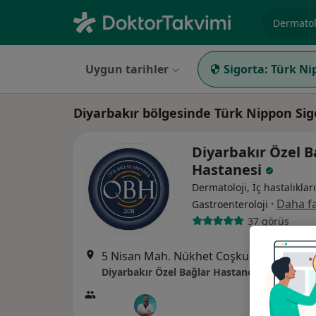
Uzmanlık, 
Uygun tarihler
Sigorta:
Türk Ni
Diyarbakır bölgesinde Türk Nippon Si
Diyarbakır Özel B
Hastanesi
Dermatoloji, İç hastalıkları
·
Daha fa
Gastroenteroloji
37 görüş
5 Nisan Mah. Nükhet Coşkun Cad. Bağlar, Di
Diyarbakır Özel Bağlar Hastanesi