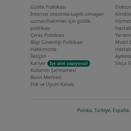
Gizlilik Politikası
Doktor
İnternet sitesinde kayıtlı olmayan
Klinikl
uzman/hekimler i̇çin gizlilik
Hizmet
politikası
Hastali
Çerez Politikası
Yardım
Bilgi Güvenliği Politikası
Mobil 
Hakkımızda
Hastala
İletişim
Aydınl
Kariyer
Sıkça S
İşe alım yapıyoruz!
Kullanım Şartnamesi
Basın Merkezi
Etik ve Uyum Kanalı
yeni bir sekmede a
yeni bir 
y
Polska
,
Türkiye
,
España
,