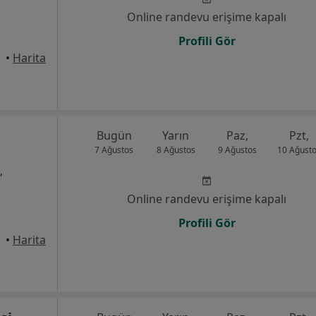
Online randevu erişime kapalı
Profili Gör
•
Harita
Bugün
Yarın
Paz,
Pzt,
7 Ağustos
8 Ağustos
9 Ağustos
10 Ağust
,
Online randevu erişime kapalı
Profili Gör
•
Harita