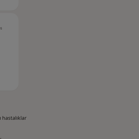
Sal,
Çar,
Per,
os
11 Ağustos
12 Ağustos
13 Ağustos
hastalıklar