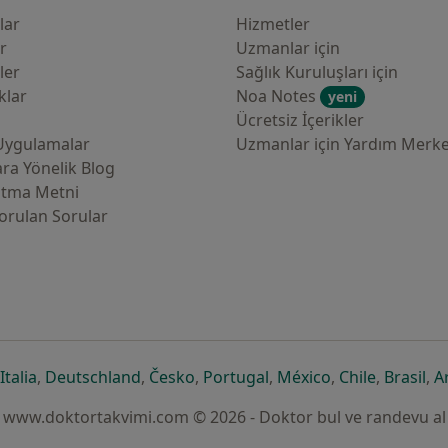
lar
Hizmetler
er
Uzmanlar için
ler
Sağlık Kuruluşları için
klar
Noa Notes
yeni
Ücretsiz İçerikler
Uygulamalar
Uzmanlar için Yardım Merke
ra Yönelik Blog
atma Metni
orulan Sorular
çılır
sekmede açılır
eni bir sekmede açılır
yeni bir sekmede açılır
yeni bir sekmede açılır
yeni bir sekmede açılır
yeni bir sekmede açılır
yeni bir sekmede
yeni bir s
yen
Italia
,
Deutschland
,
Česko
,
Portugal
,
México
,
Chile
,
Brasil
,
A
www.doktortakvimi.com © 2026 - Doktor bul ve randevu al