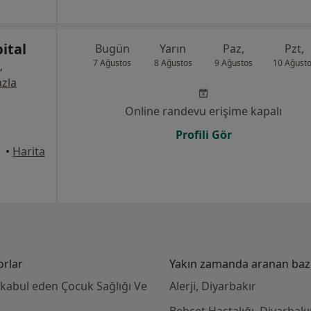
ital
Bugün
Yarın
Paz,
Pzt,
7 Ağustos
8 Ağustos
9 Ağustos
10 Ağust
,
zla
Online randevu erişime kapalı
Profili Gör
•
Harita
orlar
Yakın zamanda aranan bazı 
 kabul eden Çocuk Sağlığı Ve
Alerji, Diyarbakır