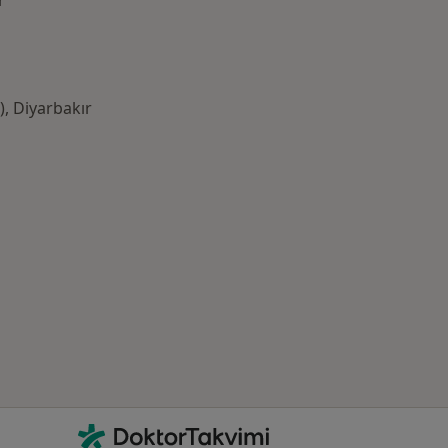
r
), Diyarbakır
azlası: Yakın zamanda aranan bazı hastalıklar
İletişim
DoktorTakvimi - Ana Sayfa