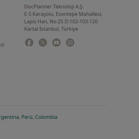
DocPlanner Teknoloji A.Ş.
E-5 Karayolu, Esentepe Mahallesi,
Lapis Han, No:25 D:102-103-120
Kartal İstanbul, Türkiye
Facebook
yeni bir sekmede açılır
Twitter
yeni bir sekmede açılır
Youtube
yeni bir sekmede açılır
Instagram
yeni bir sekmede açılır
zi
 açılır
ekmede açılır
i bir sekmede açılır
yeni bir sekmede açılır
yeni bir sekmede açılır
yeni bir sekmede açılır
rgentina
,
Perú
,
Colombia