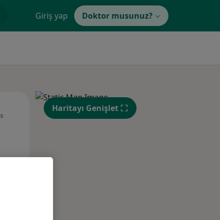
Giriş yap
Doktor musunuz?
Sal,
Çar,
Per,
Haritayı Genişlet
os
11 Ağustos
12 Ağustos
13 Ağustos