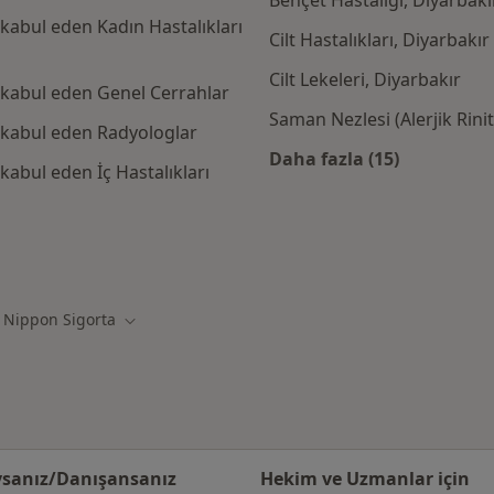
Behçet Hastalığı, Diyarbakı
kabul eden Kadın Hastalıkları
Cilt Hastalıkları, Diyarbakır
Cilt Lekeleri, Diyarbakır
 kabul eden Genel Cerrahlar
Saman Nezlesi (Alerjik Rinit
 kabul eden Radyologlar
Daha fazla (15)
abul eden İç Hastalıkları
Kategoride daha f
pon Sigorta kabul eden diğer doktorlar
 Nippon Sigorta
iştir
Şehir değiştir
sanız/Danışansanız
Hekim ve Uzmanlar için