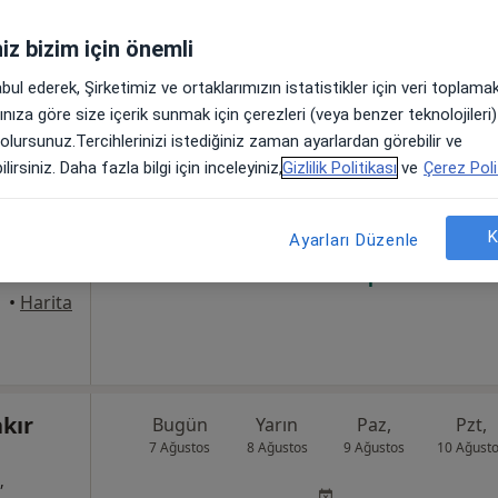
iniz bizim için önemli
abul ederek, Şirketimiz ve ortaklarımızın istatistikler için veri toplam
arınıza göre size içerik sunmak için çerezleri (veya benzer teknolojiler
Bugün
Yarın
Paz,
Pzt,
 olursunuz.Tercihlerinizi istediğiniz zaman ayarlardan görebilir ve
7 Ağustos
8 Ağustos
9 Ağustos
10 Ağust
lirsiniz. Daha fazla bilgi için inceleyiniz,
Gizlilik Politikası
ve
Çerez Poli
Online randevu erişime kapalı
K
Ayarları Düzenle
Randevu talep et
•
Harita
kır
Bugün
Yarın
Paz,
Pzt,
7 Ağustos
8 Ağustos
9 Ağustos
10 Ağust
,