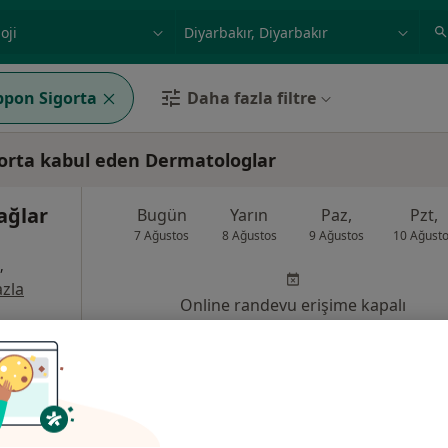
ilgi alanı ve hastalık, isim
örnek: İstanbul
ppon Sigorta
Daha fazla filtre
gorta kabul eden Dermatologlar
ağlar
Bugün
Yarın
Paz,
Pzt,
7 Ağustos
8 Ağustos
9 Ağustos
10 Ağust
,
zla
Online randevu erişime kapalı
Profili Gör
yarbakır
•
Harita