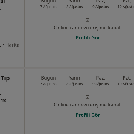
si
Bugün
Yarın
Paz,
Pzt,
7 Ağustos
8 Ağustos
9 Ağustos
10 Ağust
,
Online randevu erişime kapalı
Profili Gör
 No:80, Kayapınar
•
Harita
 Tıp
Bugün
Yarın
Paz,
Pzt,
7 Ağustos
8 Ağustos
9 Ağustos
10 Ağust
,
izma
Online randevu erişime kapalı
Profili Gör