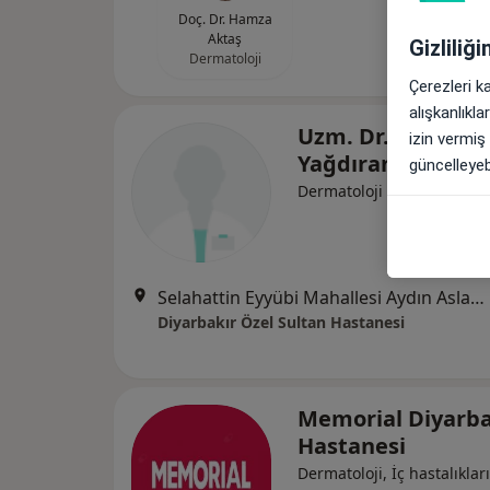
Doç. Dr. Hamza
Aktaş
Gizliliğ
Dermatoloji
Çerezleri k
alışkanlıkl
Uzm. Dr. Özgür
izin vermiş
Yağdıran Düzgün
güncelleyebi
Dermatoloji
Selahattin Eyyübi Mahallesi Aydın Aslan Bulvarı No:50, Bağlar
Diyarbakır Özel Sultan Hastanesi
Memorial Diyarba
Hastanesi
Dermatoloji, İç hastalıkları