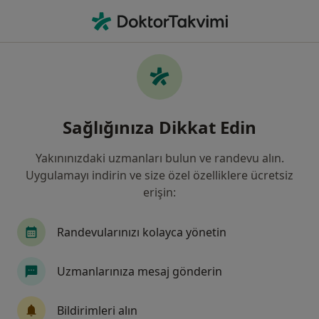
An
Dermatoloji • Kocaeli Province, Türkiye
Filters
Sigorta:
Diğer (İade)
Kocaeli bölgesinde Diğer (İade) kabul eden
Sağlığınıza Dikkat Edin
Dermatologlar
Yakınınızdaki uzmanları bulun ve randevu alın.
Uygulamayı indirin ve size özel özelliklere ücretsiz
erişin:
Randevularınızı kolayca yönetin
Uzmanlarınıza mesaj gönderin
Özel İlgi Çocuk Tıp Merkezi
·
Dermatoloji, Çocuk sağlığı ve hastalıkları, Çocuk cerrahisi
Bildirimleri alın
Daha fazla