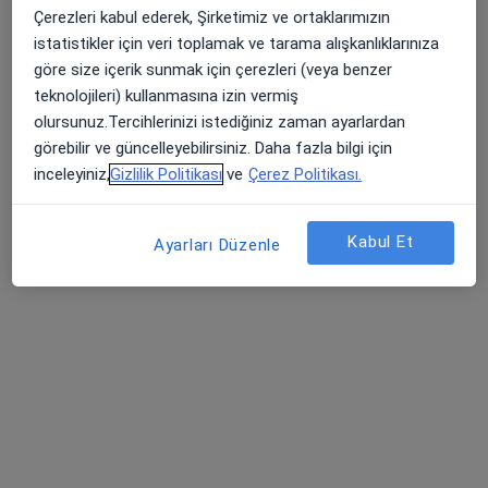
Çerezleri kabul ederek, Şirketimiz ve ortaklarımızın
Uzm. Dr. Mehmet Ateş
istatistikler için veri toplamak ve tarama alışkanlıklarınıza
Dermatoloji
göre size içerik sunmak için çerezleri (veya benzer
7 görüş
teknolojileri) kullanmasına izin vermiş
olursunuz.Tercihlerinizi istediğiniz zaman ayarlardan
Yahya Kaptan mah. Şehit Ergün Köncü sok. No: 9 D:3, Kocaeli
•
Harita
görebilir ve güncelleyebilirsiniz. Daha fazla bilgi için
Dr. Mehmet Ateş
inceleyiniz,
Gizlilik Politikası
ve
Çerez Politikası.
Bu uzman ilgili adres için online danışmanlık/takvim sunmuyor.
Randevu talep et
Kabul Et
Ayarları Düzenle
Uzm. Dr. Seda Cebeci