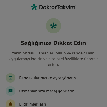
An
Dermatoloji • Ümraniye, İstanbul
Filters
Sigorta:
Sompo Sigorta
Ümraniye bölgesinde Sompo Sigorta kabul
Sağlığınıza Dikkat Edin
eden Dermatologlar
Yakınınızdaki uzmanları bulun ve randevu alın.
Uygulamayı indirin ve size özel özelliklere ücretsiz
erişin:
Randevularınızı kolayca yönetin
Uzmanlarınıza mesaj gönderin
Medipol Üniversitesi Çamlıca Hastanesi
Dermatoloji, İç hastalıkları, Endokrinoloji ve metabolizma
Bildirimleri alın
·
Daha fazla
hastalıkları