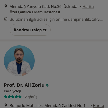
Alemdağ Yanyolu Cad. No:36, Üsküdar
•
Harita
Özel Çamlıca Erdem Hastanesi
Bu uzman ilgili adres için online danışmanlık/takvim sunmuyor.
Randevu talep et
Prof. Dr. Ali Zorlu
Kardiyoloji
12 görüş
Bulgurlu Mahallesi Alemdağ Caddesi No:100, Üsküdar
•
Harita