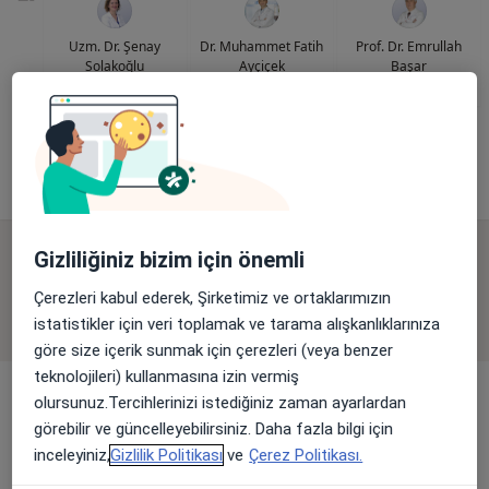
Uzm. Dr. Şenay
Dr. Muhammet Fatih
Prof. Dr. Emrullah
Solakoğlu
Ayçiçek
Başar
Kardiyoloji
Kardiyoloji
Kardiyoloji
Bu kurumda online uygunluğu bulunan bir doktor veya uzman bulunamadı
Profili Gör
Gizliliğiniz bizim için önemli
Uygun olan doktor/uzmanlar
Çerezleri kabul ederek, Şirketimiz ve ortaklarımızın
Bu doktor/uzmanlar Ümraniye, İstanbul aramanıza
istatistikler için veri toplamak ve tarama alışkanlıklarınıza
yakın bölgelerde bulunuyor.
göre size içerik sunmak için çerezleri (veya benzer
teknolojileri) kullanmasına izin vermiş
olursunuz.Tercihlerinizi istediğiniz zaman ayarlardan
görebilir ve güncelleyebilirsiniz. Daha fazla bilgi için
inceleyiniz,
Gizlilik Politikası
ve
Çerez Politikası.