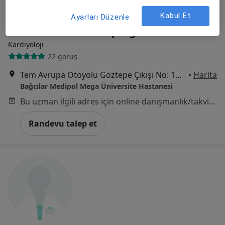
Kabul Et
Ayarları Düzenle
Uzm. Dr. Mehmet Beşiroğlu
Kardiyoloji
22 görüş
Tem Avrupa Otoyolu Göztepe Çıkışı No: 1Bağcılar, İstanbul
•
Harita
Bağcılar Medipol Mega Üniversite Hastanesi
Bu uzman ilgili adres için online danışmanlık/takvim sunmuyor.
Randevu talep et