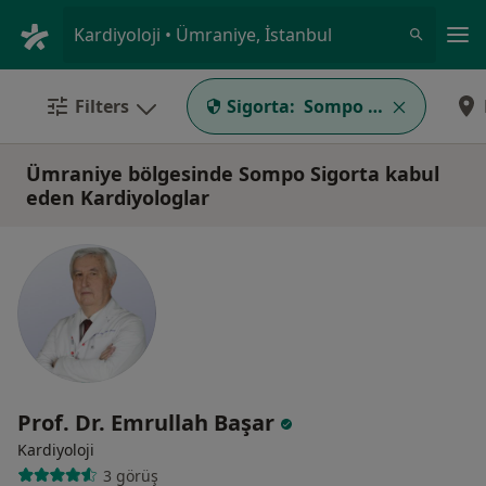
An
Kardiyoloji • Ümraniye, İstanbul
Filters
Sigorta:
Sompo Sigorta
Ümraniye bölgesinde Sompo Sigorta kabul
eden Kardiyologlar
Prof. Dr. Emrullah Başar
Kardiyoloji
3 görüş