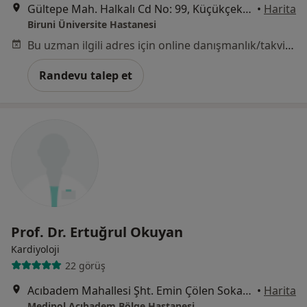
Gültepe Mah. Halkalı Cd No: 99, Küçükçekmece
•
Harita
Biruni Üniversite Hastanesi
Bu uzman ilgili adres için online danışmanlık/takvim sunmuyor.
Randevu talep et
Prof. Dr. Ertuğrul Okuyan
Kardiyoloji
22 görüş
Acıbadem Mahallesi Şht. Emin Çölen Sokağı No:4, Kadıköy
•
Harita
Medipol Acıbadem Bölge Hastanesi