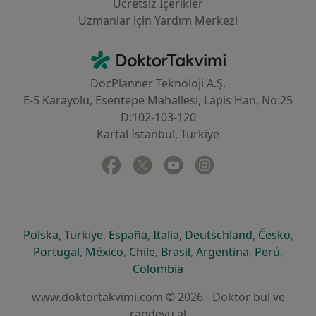
Ücretsiz İçerikler
Uzmanlar için Yardım Merkezi
İletişim
DoktorTakvimi - Ana Sayfa
DocPlanner Teknoloji A.Ş.
E-5 Karayolu, Esentepe Mahallesi, Lapis Han, No:25
D:102-103-120
Kartal İstanbul, Türkiye
Facebook
yeni bir sekmede açılır
Twitter
yeni bir sekmede açılır
Youtube
yeni bir sekmede açılır
Instagram
yeni bir sekmede aç
yeni bir sekmede açılır
yeni bir sekmede açılır
yeni bir sekmede açılır
yeni bir sekmede açılır
yeni bir sek
yeni 
Polska
,
Türkiye
,
España
,
Italia
,
Deutschland
,
Česko
,
yeni bir sekmede açılır
yeni bir sekmede açılır
yeni bir sekmede açılır
yeni bir sekmede açılır
yeni bir sekm
yeni bi
Portugal
,
México
,
Chile
,
Brasil
,
Argentina
,
Perú
,
yeni bir sekmede açılır
Colombia
www.doktortakvimi.com © 2026 - Doktor bul ve
randevu al