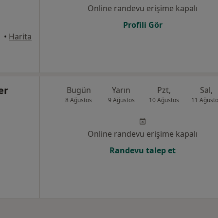
Online randevu erişime kapalı
Profili Gör
•
Harita
er
Bugün
Yarın
Pzt,
Sal,
8 Ağustos
9 Ağustos
10 Ağustos
11 Ağust
Online randevu erişime kapalı
Randevu talep et