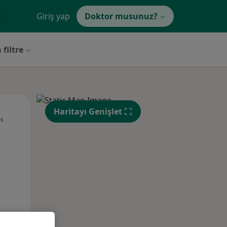
Giriş yap
Doktor musunuz?
 filtre
Çar,
Per,
Cum,
Haritayı Genişlet
os
12 Ağustos
13 Ağustos
14 Ağustos