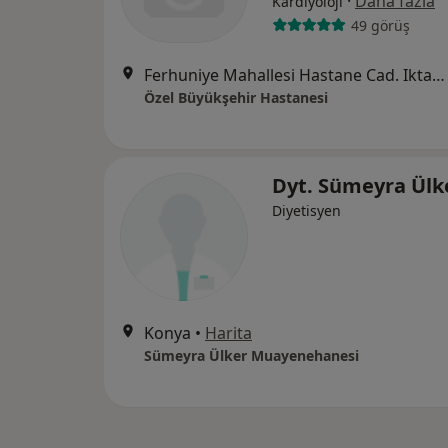
·
Daha fazla
Kardiyoloji
49 görüş
Ferhuniye Mahallesi Hastane Cad. Iktap Sokak, Konya
Özel Büyükşehir Hastanesi
Dyt. Sümeyra Ülk
Diyetisyen
Konya
•
Harita
Sümeyra Ülker Muayenehanesi