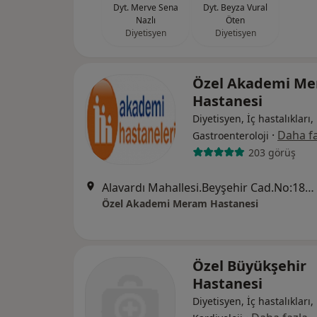
Dyt. Merve Sena
Dyt. Beyza Vural
Nazlı
Öten
Diyetisyen
Diyetisyen
Özel Akademi M
Hastanesi
Diyetisyen, İç hastalıkları,
·
Daha fa
Gastroenteroloji
203 görüş
Alavardı Mahallesi.Beyşehir Cad.No:181, Meram
Özel Akademi Meram Hastanesi
Özel Büyükşehir
Hastanesi
Diyetisyen, İç hastalıkları,