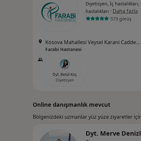
Diyetisyen, İç hastalıkları, 
·
Daha fazla
hastalıkları
573 görüş
Kosova Mahallesi Veysel Karani Caddesi Ebru Sokak No: 14, Selçuklu
Farabi Hastanesi
Dyt. Betül Koç
Diyetisyen
Online danışmanlık mevcut
Bölgenizdeki uzmanlar yüz yüze ziyaretler içi
Dyt. Merve Denizl