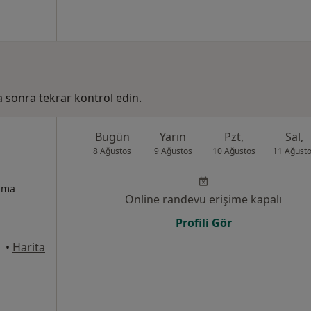
ha sonra tekrar kontrol edin.
Bugün
Yarın
Pzt,
Sal,
8 Ağustos
9 Ağustos
10 Ağustos
11 Ağust
izma
Online randevu erişime kapalı
Profili Gör
•
Harita