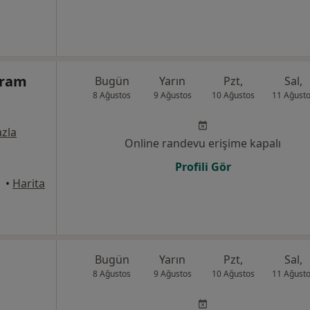
eram
Bugün
Yarın
Pzt,
Sal,
8 Ağustos
9 Ağustos
10 Ağustos
11 Ağust
zla
Online randevu erişime kapalı
Profili Gör
•
Harita
Bugün
Yarın
Pzt,
Sal,
8 Ağustos
9 Ağustos
10 Ağustos
11 Ağust