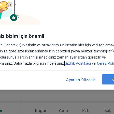
si
Bugün
Yarın
Pzt,
Sal,
8 Ağustos
9 Ağustos
10 Ağustos
11 Ağust
Alerji
iniz bizim için önemli
Online randevu erişime kapalı
abul ederek, Şirketimiz ve ortaklarımızın istatistikler için veri toplam
Profili Gör
arınıza göre size içerik sunmak için çerezleri (veya benzer teknolojiler
2/1, Selçuklu
•
Harita
 olursunuz.Tercihlerinizi istediğiniz zaman ayarlardan görebilir ve
lirsiniz. Daha fazla bilgi için inceleyiniz,
Gizlilik Politikası
ve
Çerez Poli
K
Ayarları Düzenle
Bugün
Yarın
Pzt,
Sal,