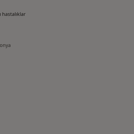
hastalıklar
Konya
azlası: Yakın zamanda aranan bazı hastalıklar