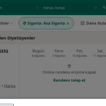
ilgi alanı ve hastalık, isim
örnek: İstanbul
ihler
Sigorta:
Axa Sigorta
Daha fazla
den Diyetisyenler
ütlü
Bugün
Yarın
Pzt,
Sal,
8 Ağustos
9 Ağustos
10 Ağustos
11 Ağust
Online randevu erişime kapalı
Randevu talep et
2/1, Selçuklu
•
Harita