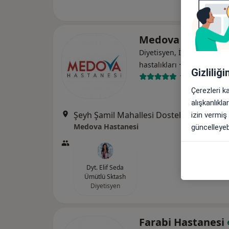
Medova Hastane
Diyetisyen, İç hastalıkları, 
·
Daha fazla
hastalıkları
Gizliliğ
1124 görüş
Çerezleri k
alışkanlıkl
Şeyh Şamil Mahallesi Dosteli Caddesi No:5
izin vermiş
Medova Hastanesi
güncelleyebi
Dyt. Elif Seda
Ümütlü Sktash
Diyetisyen
Farabi Hastanesi