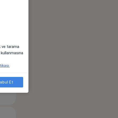
Çar,
Per,
Cum,
os
12 Ağustos
13 Ağustos
14 Ağustos
ak ve tarama
i) kullanmasına
tikası.
abul Et
Çar,
Per,
Cum,