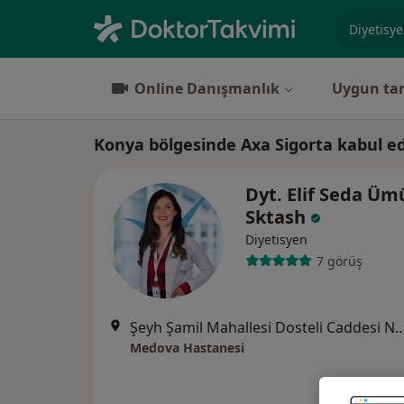
Uzmanlık, 
Online Danışmanlık
Uygun tar
Konya bölgesinde Axa Sigorta kabul e
Dyt. Elif Seda Üm
Sktash
Diyetisyen
7 görüş
Şeyh Şamil Mahallesi Dosteli Caddesi No:5
Medova Hastanesi