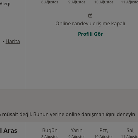
8 Ağustos
9 Ağustos
10 Ağustos
11 Ağust
Alerji
Online randevu erişime kapalı
Profili Gör
•
Harita
n müsait değil. Bunun yerine online danışmanlığını deneyin
i Aras
Bugün
Yarın
Pzt,
Sal,
8 Ağustos
9 Ağustos
10 Ağustos
11 Ağust