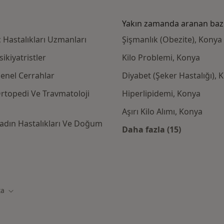
Yakın zamanda aranan bazı 
 Hastalıkları Uzmanları
Şişmanlık (Obezite), Konya
ikiyatristler
Kilo Problemi, Konya
enel Cerrahlar
Diyabet (Şeker Hastalığı), 
rtopedi Ve Travmatoloji
Hiperlipidemi, Konya
Aşırı Kilo Alımı, Konya
adın Hastalıkları Ve Doğum
Daha fazla (15)
Kategoride daha f
rta kabul eden diğer doktorlar
ta
Şehir değiştir