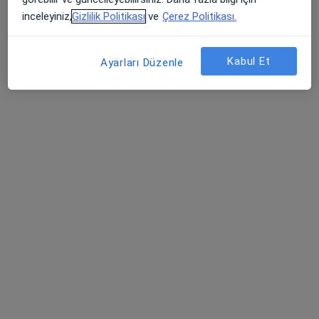
Manisa Özel Sekiz Eylül Hastanesi
inceleyiniz,
Gizlilik Politikası
ve
Çerez Politikası.
Bu kurumda online uygunluğu bulunan bir doktor veya uzman bulunamadı
Profili Gör
Kabul Et
Ayarları Düzenle
Online danışmanlık mevcut
Bölgenizdeki uzmanlar yüz yüze ziyaretler için
müsait değil. Bunun yerine online danışmanlığını
deneyin