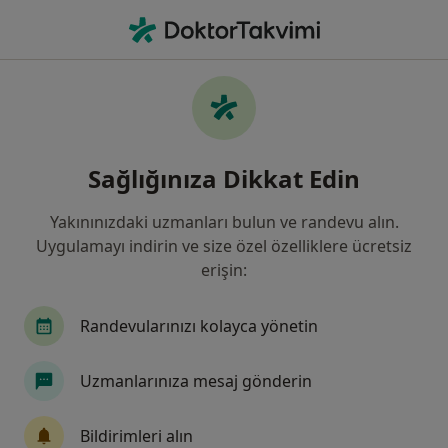
An
Diyetisyen • Manisa, Manisa, Türkiye
Filters
Sigorta:
Halk Sigorta
Manisa bölgesinde Halk Sigorta kabul eden
Sağlığınıza Dikkat Edin
Diyetisyenler
Yakınınızdaki uzmanları bulun ve randevu alın.
Uygulamayı indirin ve size özel özelliklere ücretsiz
erişin:
Randevularınızı kolayca yönetin
Uzmanlarınıza mesaj gönderin
Özel Egeumut Hastanesi
·
Daha fazla
Diyetisyen, İç hastalıkları, Kardiyoloji
Bildirimleri alın
33 görüş