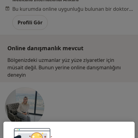
Bu kurumda online uygunluğu bulunan bir doktor veya uzman bulunamadı
Profili Gör
Online danışmanlık mevcut
Bölgenizdeki uzmanlar yüz yüze ziyaretler için
müsait değil. Bunun yerine online danışmanlığını
deneyin
Dyt. Merve Denizli Aras