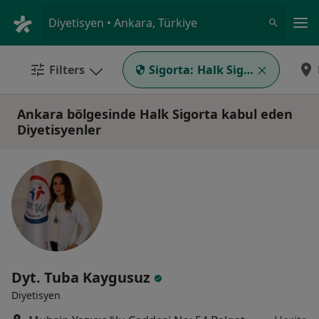
An
Diyetisyen • Ankara, Türkiye
Filters
Sigorta:
Halk Sigorta
Ankara bölgesinde Halk Sigorta kabul eden
Diyetisyenler
Dyt. Tuba Kaygusuz
Diyetisyen