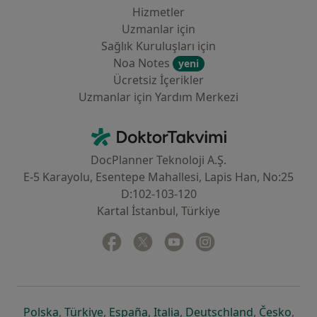
Hizmetler
Uzmanlar için
Sağlık Kuruluşları için
Noa Notes
yeni
Ücretsiz İçerikler
Uzmanlar için Yardım Merkezi
İletişim
DoktorTakvimi - Ana Sayfa
DocPlanner Teknoloji A.Ş.
E-5 Karayolu, Esentepe Mahallesi, Lapis Han, No:25
D:102-103-120
Kartal İstanbul, Türkiye
Facebook
yeni bir sekmede açılır
Twitter
yeni bir sekmede açılır
Youtube
yeni bir sekmede açılır
Instagram
yeni bir sekmede aç
yeni bir sekmede açılır
yeni bir sekmede açılır
yeni bir sekmede açılır
yeni bir sekmede açılır
yeni bir sek
yeni 
Polska
,
Türkiye
,
España
,
Italia
,
Deutschland
,
Česko
,