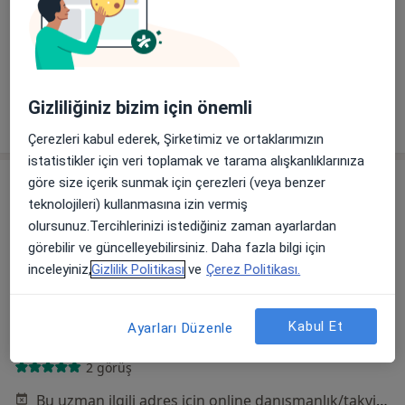
Diyetisyen
4 görüş
Bu uzman ilgili adres için online danışmanlık/takvim sunmuyor.
Gizliliğiniz bizim için önemli
Randevu talep et
Çerezleri kabul ederek, Şirketimiz ve ortaklarımızın
istatistikler için veri toplamak ve tarama alışkanlıklarınıza
göre size içerik sunmak için çerezleri (veya benzer
teknolojileri) kullanmasına izin vermiş
olursunuz.Tercihlerinizi istediğiniz zaman ayarlardan
görebilir ve güncelleyebilirsiniz. Daha fazla bilgi için
inceleyiniz,
Gizlilik Politikası
ve
Çerez Politikası.
Dyt. Özüm Narınçlı
Kabul Et
Ayarları Düzenle
Diyetisyen
2 görüş
Bu uzman ilgili adres için online danışmanlık/takvim sunmuyor.