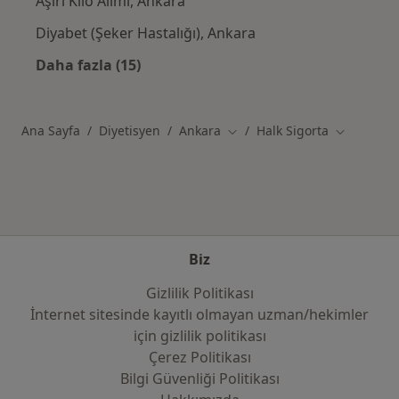
Aşırı Kilo Alımı, Ankara
Diyabet (Şeker Hastalığı), Ankara
Daha fazla (15)
Kategoride daha fazlası: Yakın zamanda ara
Ana Sayfa
Diyetisyen
Ankara
Halk Sigorta
Şehir değiştir
Şehir değiş
Biz
Gizlilik Politikası
İnternet sitesinde kayıtlı olmayan uzman/hekimler
i̇çin gizlilik politikası
Çerez Politikası
Bilgi Güvenliği Politikası