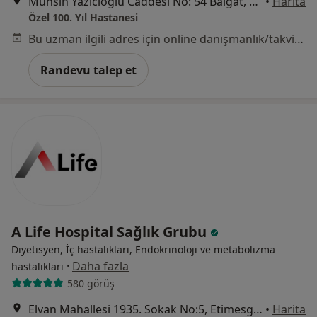
Muhsin Yazıcıoğlu Caddesi No: 54 Balgat, Çankaya
•
Harita
Özel 100. Yıl Hastanesi
Bu uzman ilgili adres için online danışmanlık/takvim sunmuyor.
Randevu talep et
A Life Hospital Sağlık Grubu
Diyetisyen, İç hastalıkları, Endokrinoloji ve metabolizma
·
Daha fazla
hastalıkları
580 görüş
Elvan Mahallesi 1935. Sokak No:5, Etimesgut
•
Harita