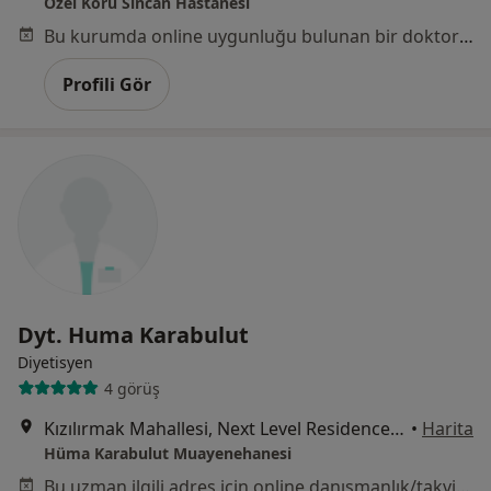
Özel Koru Sincan Hastanesi
Bu kurumda online uygunluğu bulunan bir doktor veya uzman bulunamadı
Profili Gör
Dyt. Huma Karabulut
Diyetisyen
4 görüş
Kızılırmak Mahallesi, Next Level Residence B Blok no: 307, Dumlupınar Blv. no 3, Çankaya
•
Harita
Hüma Karabulut Muayenehanesi
Bu uzman ilgili adres için online danışmanlık/takvim sunmuyor.